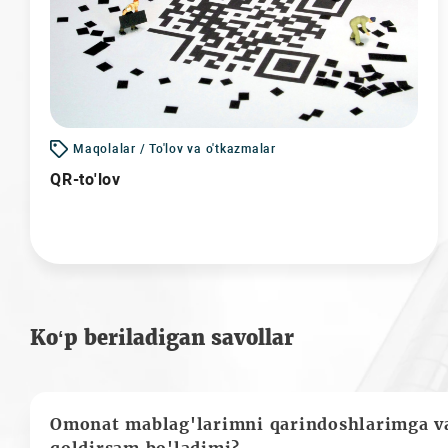
Maqolalar / To'lov va o'tkazmalar
QR-to'lov
Ko‘p beriladigan savollar
Omonat mablag'larimni qarindoshlarimga va