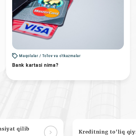
Maqolalar / To'lov va o'tkazmalar
Bank kartasi nima?
siyat qilib
Kreditning to'liq qi