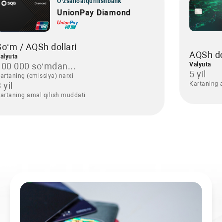
O‘zsanoatqurilishbank
UnionPay Diamond
So‘m / AQSh dollari
AQSh do
alyuta
100 000 so‘mdan...
Valyuta
5 yil
artaning (emissiya) narxi
 yil
Kartaning 
artaning amal qilish muddati