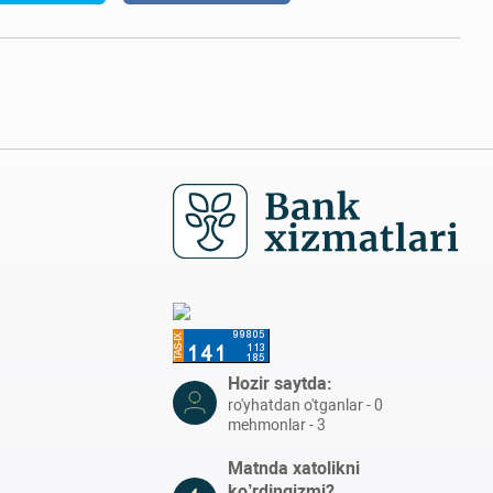
Hozir saytda:
ro'yhatdan o'tganlar - 0
mehmonlar - 3
Matnda xatolikni
ko’rdingizmi?