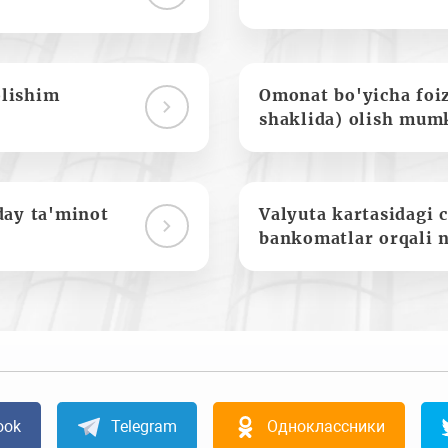
olishim
Omonat bo'yicha foi
shaklida) olish mum
day ta'minot
Valyuta kartasidagi c
bankomatlar orqali 
ook
Telegram
Одноклассники