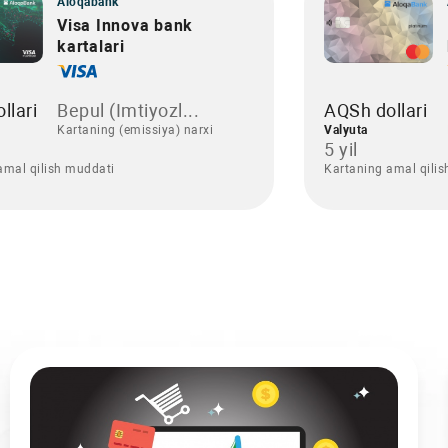
Aloqabank
Visa Innova bank
kartalari
llari
Bepul (Imtiyozl...
AQSh dollari
Kartaning (emissiya) narxi
Valyuta
5 yil
amal qilish muddati
Kartaning amal qili