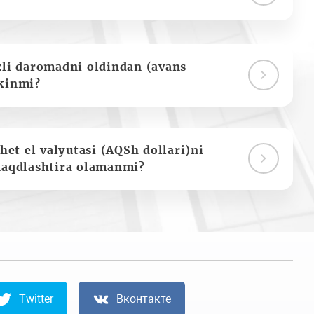
zli daromadni oldindan (avans
kinmi?
het el valyutasi (AQSh dollari)ni
naqdlashtira olamanmi?
Twitter
Вконтакте