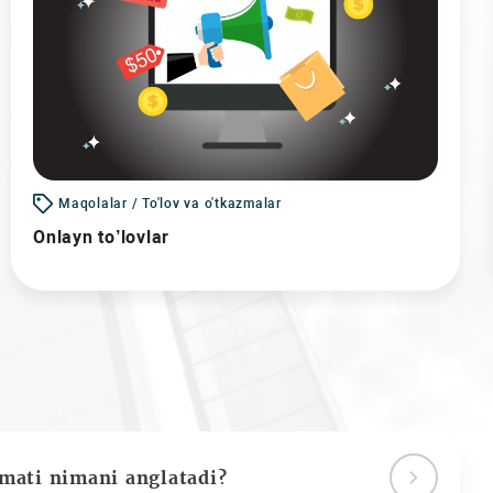
Maqolalar / To'lov va o'tkazmalar
Onlayn to’lovlar
ymati nimani anglatadi?