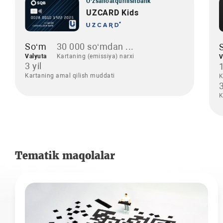
O‘zsanoatqurilishbank
UZCARD Kids
So‘m
30 000 so‘mdan ...
Valyuta
Kartaning (emissiya) narxi
V
3 yil
Kartaning amal qilish muddati
K
3
K
Tematik maqolalar