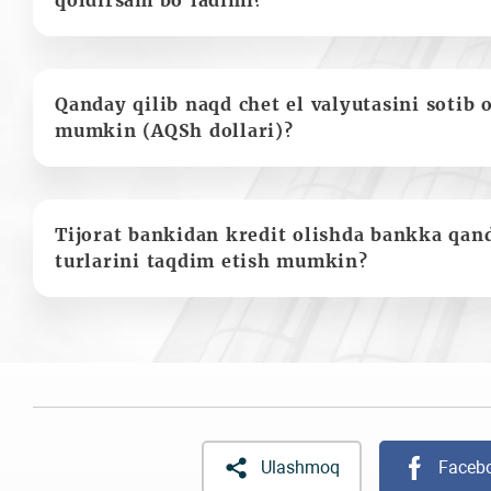
qoldirsam bo'ladimi?
Qanday qilib naqd chet el valyutasini sotib 
mumkin (AQSh dollari)?
Tijorat bankidan kredit olishda bankka qan
turlarini taqdim etish mumkin?
Ulashmoq
Faceb