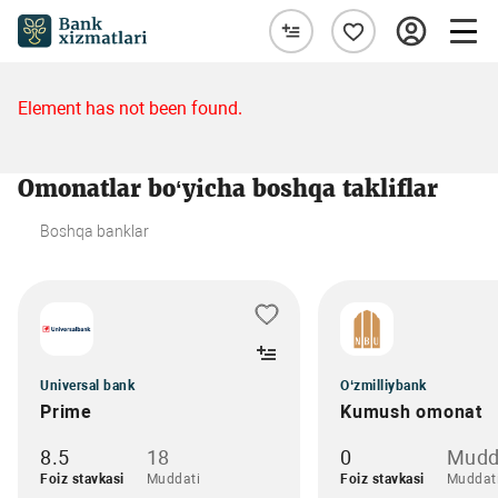
Element has not been found.
Omonatlar bo‘yicha boshqa takliflar
Boshqa banklar
Universal bank
O‘zmilliybank
Prime
Kumush omonat
8.5
18
0
Mudd
Foiz stavkasi
Muddati
Foiz stavkasi
Muddat