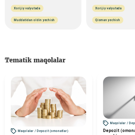
Xorijiy valyutada
Xorijiy valyutada
Muddatidan oldin yechish
Qisman yechish
Tematik maqolalar
Maqolalar / Dep
Depozit (omona
Maqolalar / Depozit (omonatlar)