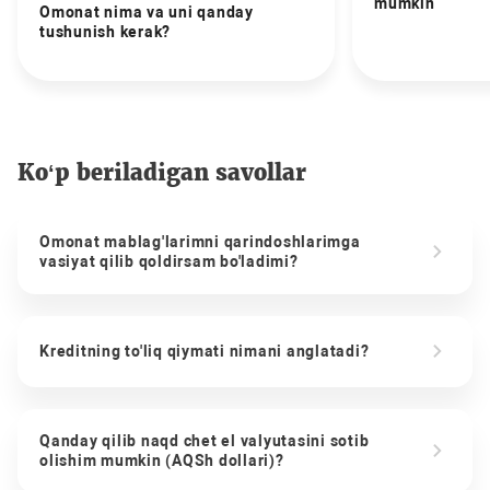
mumkin
Omonat nima va uni qanday
tushunish kerak?
Ko‘p beriladigan savollar
Omonat mablag'larimni qarindoshlarimga
vasiyat qilib qoldirsam bo'ladimi?
Kreditning to'liq qiymati nimani anglatadi?
Qanday qilib naqd chet el valyutasini sotib
olishim mumkin (AQSh dollari)?