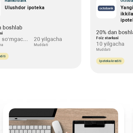
Hamkorbank
Octoba
Ulushdor ipoteka
Yangi
ikkil
ipot
n boshlab
20% dan boshl
si
 so‘mgac...
20 yilgacha
Foiz stavkasi
10 yilgacha
ha
Muddati
Muddati
diti
Ipoteka krediti