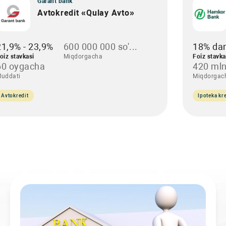
Garant bank
Avtokredit «Qulay Avto»
21,9% - 23,9%
600 000 000 so'...
18% da
oiz stavkasi
Miqdorgacha
Foiz stavka
60 oygacha
420 mln
uddati
Miqdorgac
Avtokredit
Ipoteka kre