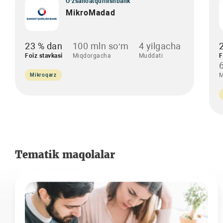
O‘zsanoatqurilishbank
MikroMadad
23 % dan
100 mln so‘m
4 yilgacha
Foiz stavkasi
Miqdorgacha
Muddati
F
M
Mikroqarz
Tematik maqolalar