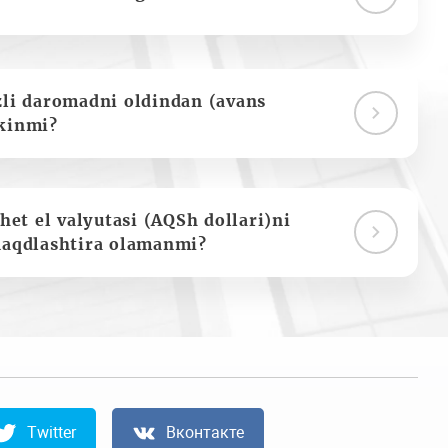
zli daromadni oldindan (avans
kinmi?
het el valyutasi (AQSh dollari)ni
naqdlashtira olamanmi?
Twitter
Вконтакте