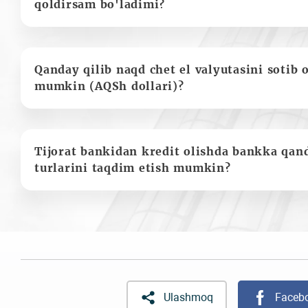
qoldirsam bo'ladimi?
Qanday qilib naqd chet el valyutasini sotib 
mumkin (AQSh dollari)?
Tijorat bankidan kredit olishda bankka qan
turlarini taqdim etish mumkin?
Ulashmoq
Faceb