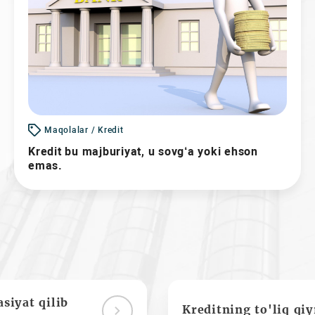
Maqolalar / Kredit
Kredit bu majburiyat, u sovg‘a yoki ehson
emas.
siyat qilib
Kreditning to'liq qi