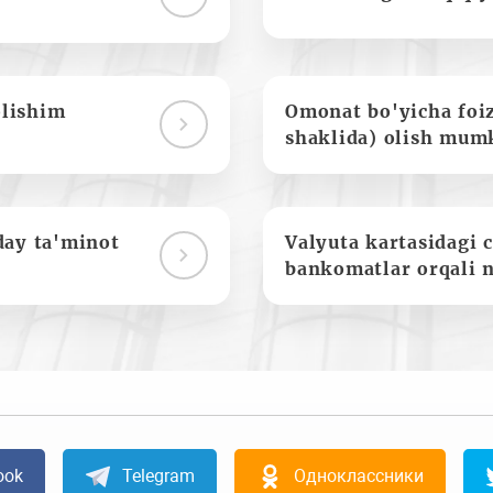
olishim
Omonat bo'yicha foi
shaklida) olish mum
day ta'minot
Valyuta kartasidagi c
bankomatlar orqali 
ook
Telegram
Одноклассники