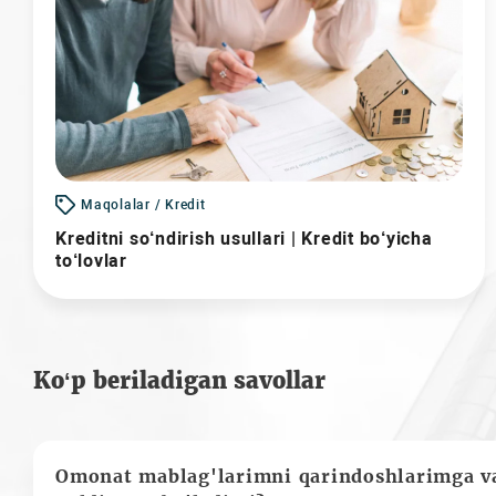
Maqolalar / Kredit
Kreditni so‘ndirish usullari | Kredit bo‘yicha
to‘lovlar
Ko‘p beriladigan savollar
Omonat mablag'larimni qarindoshlarimga va