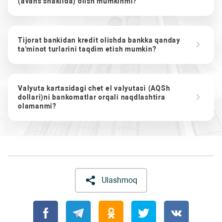
(avans shaklida) olish mumkinmi?
Tijorat bankidan kredit olishda bankka qanday
ta'minot turlarini taqdim etish mumkin?
Valyuta kartasidagi chet el valyutasi (AQSh
dollari)ni bankomatlar orqali naqdlashtira
olamanmi?
Ulashmoq