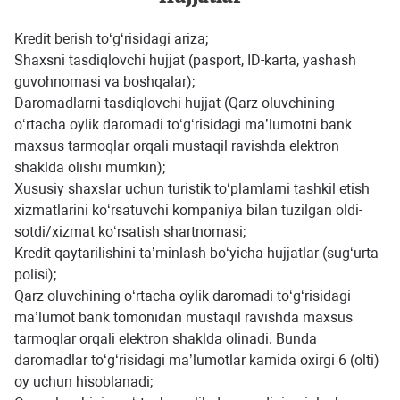
Kredit berish to‘g‘risidagi ariza;
Shaxsni tasdiqlovchi hujjat (pasport, ID-karta, yashash
guvohnomasi va boshqalar);
Daromadlarni tasdiqlovchi hujjat (Qarz oluvchining
o‘rtacha oylik daromadi to‘g‘risidagi ma’lumotni bank
maxsus tarmoqlar orqali mustaqil ravishda elektron
shaklda olishi mumkin);
Xususiy shaxslar uchun turistik to‘plamlarni tashkil etish
xizmatlarini ko‘rsatuvchi kompaniya bilan tuzilgan oldi-
sotdi/xizmat ko‘rsatish shartnomasi;
Kredit qaytarilishini ta’minlash bo‘yicha hujjatlar (sug‘urta
polisi);
Qarz oluvchining o‘rtacha oylik daromadi to‘g‘risidagi
ma’lumot bank tomonidan mustaqil ravishda maxsus
tarmoqlar orqali elektron shaklda olinadi. Bunda
daromadlar to‘g‘risidagi ma’lumotlar kamida oxirgi 6 (olti)
oy uchun hisoblanadi;