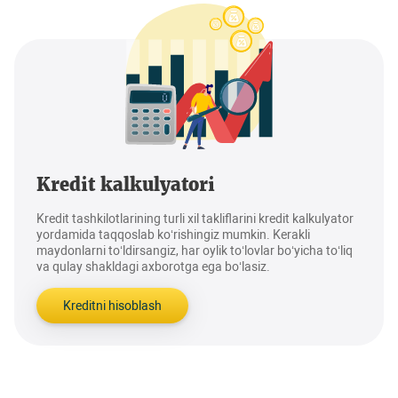
Kredit kalkulyatori
Kredit tashkilotlarining turli xil takliflarini kredit kalkulyator
yordamida taqqoslab ko‘rishingiz mumkin. Kerakli
maydonlarni to‘ldirsangiz, har oylik to‘lovlar bo‘yicha to‘liq
va qulay shakldagi axborotga ega bo‘lasiz.
Kreditni hisoblash