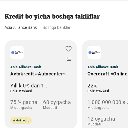
Kredit bo‘yicha boshqa takliflar
Asia Alliance Bank
Boshqa banklar
Asia Alliance Bank
Asia Alliance Bank
Avtokredit «Autocenter»
Overdraft «Onlin
Yillik 0% dan 1...
22%
Foiz stavkasi
Foiz stavkasi
75 % gacha
60 oygacha
1 000 000 000 s..
Miqdorgacha
Muddati
Miqdorgacha
12 oygacha
Avtokredit
Muddati