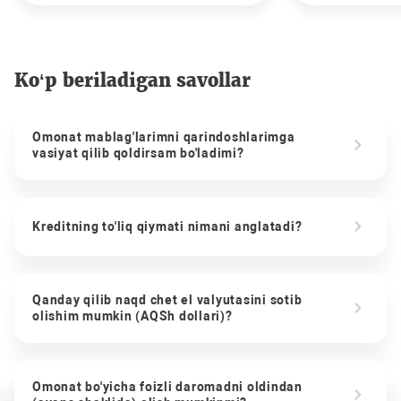
Ko‘p beriladigan savollar
Omonat mablag'larimni qarindoshlarimga
vasiyat qilib qoldirsam bo'ladimi?
Kreditning to'liq qiymati nimani anglatadi?
Qanday qilib naqd chet el valyutasini sotib
olishim mumkin (AQSh dollari)?
Omonat bo'yicha foizli daromadni oldindan