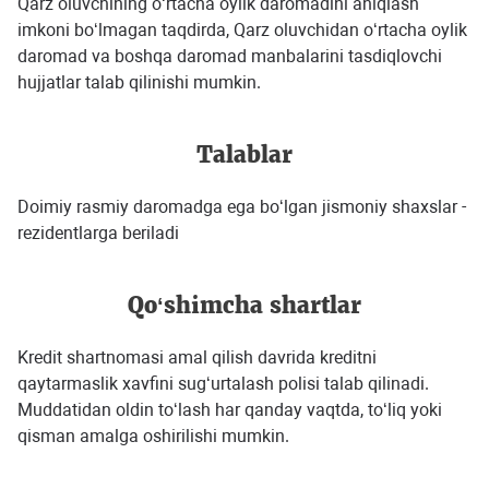
Qarz oluvchining o‘rtacha oylik daromadini aniqlash
imkoni bo‘lmagan taqdirda, Qarz oluvchidan o‘rtacha oylik
daromad va boshqa daromad manbalarini tasdiqlovchi
hujjatlar talab qilinishi mumkin.
Talablar
Doimiy rasmiy daromadga ega bo‘lgan jismoniy shaxslar -
rezidentlarga beriladi
Qo‘shimcha shartlar
Kredit shartnomasi amal qilish davrida kreditni
qaytarmaslik xavfini sug‘urtalash polisi talab qilinadi.
Muddatidan oldin to‘lash har qanday vaqtda, to‘liq yoki
qisman amalga oshirilishi mumkin.