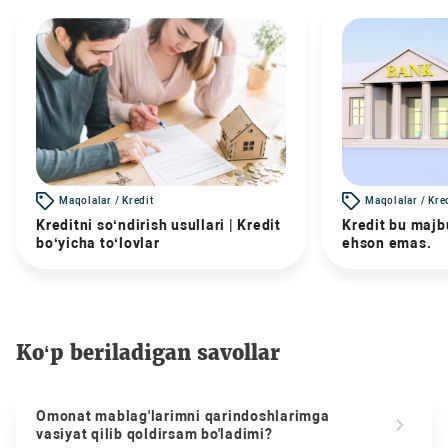
Maqolalar / Kredit
Maqolalar / Kre
Kreditni so‘ndirish usullari | Kredit
Kredit bu majbu
bo‘yicha to‘lovlar
ehson emas.
Ko‘p beriladigan savollar
Omonat mablag'larimni qarindoshlarimga
vasiyat qilib qoldirsam bo'ladimi?