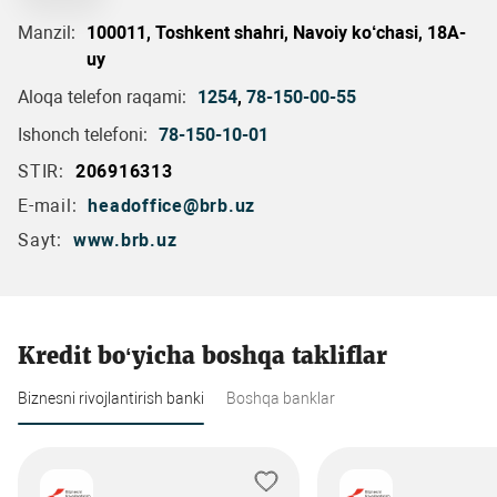
Manzil:
100011, Toshkent shahri, Navoiy ko‘chasi, 18A-
uy
Aloqa telefon raqami:
1254
,
78-150-00-55
Ishonch telefoni:
78-150-10-01
STIR:
206916313
E-mail:
headoffice@brb.uz
Sayt:
www.brb.uz
Kredit bo‘yicha boshqa takliflar
Biznesni rivojlantirish banki
Boshqa banklar