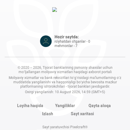
Hozir saytda:
ro'yhatdan o'tganlar - 0
mehmonlar - 7
© 2020 – 2026, Tijorat banklarining jismoniy shaxslar uchun
mo‘ljallangan moliyaviy xizmatlari haqidagi axborot portali
Moliyaviy xizmatlar va bank rekvizitlari to‘g‘risidagi ma'lumotlarning o‘z
muddatida yangilanishi va haqqoniyligi bo‘yicha bevosita mazkur
platformaning ishtirokchilari - tijorat banklari javobgardir.
Oxirgi yangilanish: 10 August 2026, 14:59 (GMT+5)
Loyiha haqida
Yangiliklar
Qayta aloqa
Izlash
Sayt xaritasi
Sayt yaratuvchisi Pixelcraft®