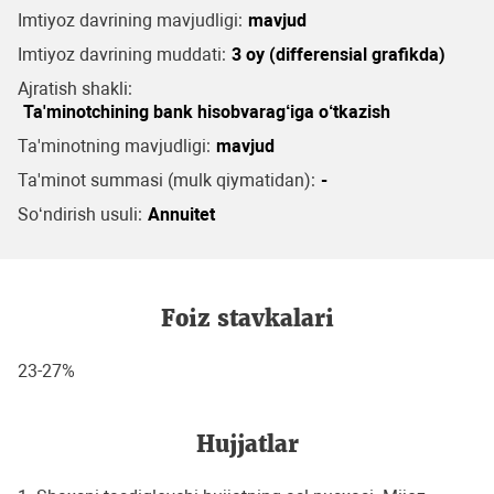
Imtiyoz davrining mavjudligi:
mavjud
Imtiyoz davrining muddati:
3 oy (differensial grafikda)
Ajratish shakli:
Ta'minotchining bank hisobvarag‘iga o‘tkazish
Ta'minotning mavjudligi:
mavjud
Ta'minot summasi (mulk qiymatidan):
-
So‘ndirish usuli:
Annuitet
Foiz stavkalari
23-27%
Hujjatlar