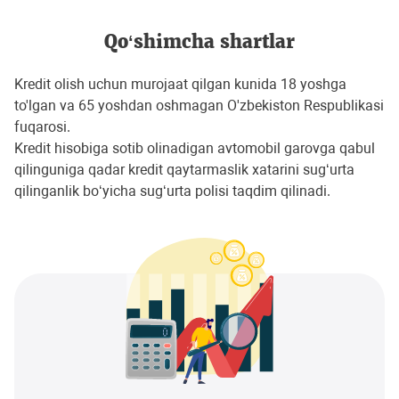
Qo‘shimcha shartlar
Kredit olish uchun murojaat qilgan kunida 18 yoshga
to'lgan va 65 yoshdan oshmagan O'zbekiston Respublikasi
fuqarosi.
Kredit hisobiga sotib olinadigan avtomobil garovga qabul
qilinguniga qadar kredit qaytarmaslik xatarini sugʻurta
qilinganlik boʻyicha sugʻurta polisi taqdim qilinadi.