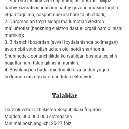
1. Shaxsni tasdiqlovchi hujjatning asl nusxasi. Mijoz
harbiy xizmatchilar uchun harbiy guvohnomasini taqdim
etgan taqdirda, pasport nusxasi ham talab etiladi;
2. Daromadlari toʻgʻrisidagi maʼlumotlar/elektron
maʼlumotlar (bankning elektron dasturi orqali ham olinishi
mumkin);
3. Birlamchi bozordan (avval foydalanishda boʻlmagan)
avtomobil sotib olish uchun oldi-sotdi shartnoma.
Shuningdek, qonunchilikda koʻrsatilgan boshqa tegishli
hujjatlar ham talab qilinishi mumkin.
4. Boshlang‘ich badal miqdori 40% va undan yuqori
bo‘lganda rasmiy daromad talab etilmaydi.
Talablar
Qarz oluvchi: Oʻzbekiston Respublikasi fuqarosi
Miqdori: 800 000 000 so‘mgacha
Minimal boshlangʻich: 25-27 foiz