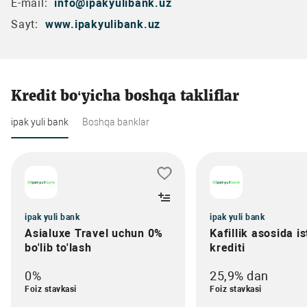
E-mail:
info@ipakyulibank.uz
Sayt:
www.ipakyulibank.uz
Kredit bo‘yicha boshqa takliflar
ipak yuli bank
Boshqa banklar
ipak yuli bank
ipak yuli bank
Asialuxe Travel uchun 0%
Kafillik asosida i
bo'lib to'lash
krediti
0%
25,9% dan
Foiz stavkasi
Foiz stavkasi