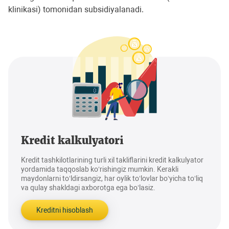
klinikasi) tomonidan subsidiyalanadi.
Kredit kalkulyatori
Kredit tashkilotlarining turli xil takliflarini kredit kalkulyator
yordamida taqqoslab ko‘rishingiz mumkin. Kerakli
maydonlarni to‘ldirsangiz, har oylik to‘lovlar bo‘yicha to‘liq
va qulay shakldagi axborotga ega bo‘lasiz.
Kreditni hisoblash