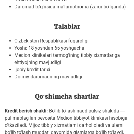
Daromad to'g'risida ma'lumotnoma (zarur bo'lganda)
Talablar
O'zbekiston Respublikasi fuqaroligi
Yoshi: 18 yoshdan 65 yoshgacha
Medion klinikalari tarmog'ining tibbiy xizmatlariga
ehtiyojning mavjudligi
Ijobiy kredit tarixi
Doimiy daromadning mavjudligi
Qo‘shimcha shartlar
Kredit berish shakli:
Bo'lib to'lash naqd pulsiz shaklda —
pul mablag'lari bevosita Medion tibbiyot klinikasi hisobiga
o'tkaziladi. Mijoz tibbiy xizmatlarni darhol oladi va ularni
bo'lib to'lash muddati davomida qismlarga bo'lib to'laydi.