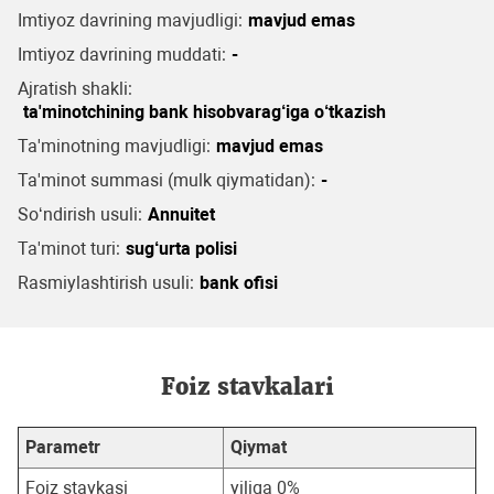
Imtiyoz davrining mavjudligi:
mavjud emas
Imtiyoz davrining muddati:
-
Ajratish shakli:
ta'minotchining bank hisobvarag‘iga o‘tkazish
Ta'minotning mavjudligi:
mavjud emas
Ta'minot summasi (mulk qiymatidan):
-
So‘ndirish usuli:
Annuitet
Ta'minot turi:
sug‘urta polisi
Rasmiylashtirish usuli:
bank ofisi
Foiz stavkalari
Parametr
Qiymat
Foiz stavkasi
yiliga 0%