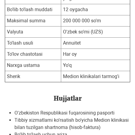
Bo'lib to'lash muddati
12 oygacha
Maksimal summa
200 000 000 so'm
Valyuta
O'zbek so'mi (UZS)
To'lash usuli
Annuitet
To'lov chastotasi
Har oy
Narxga ustama
Yo'q
Sherik
Medion klinikalari tarmog'i
Hujjatlar
O'zbekiston Respublikasi fuqarosining pasporti
Tibbiy xizmatlarni ko'rsatish bo'yicha Medion klinikasi
bilan tuzilgan shartnoma (hisob-faktura)
Bo'lib to'lash uchun ariza