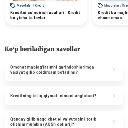
Maqolalar / Kredit
Maqolalar / Kre
Kreditni so‘ndirish usullari | Kredit
Kredit bu majbu
bo‘yicha to‘lovlar
ehson emas.
Ko‘p beriladigan savollar
Omonat mablag'larimni qarindoshlarimga
vasiyat qilib qoldirsam bo'ladimi?
Kreditning to'liq qiymati nimani anglatadi?
Qanday qilib naqd chet el valyutasini sotib
olishim mumkin (AQSh dollari)?