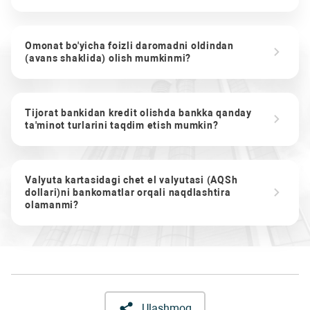
Omonat bo'yicha foizli daromadni oldindan
(avans shaklida) olish mumkinmi?
Tijorat bankidan kredit olishda bankka qanday
ta'minot turlarini taqdim etish mumkin?
Valyuta kartasidagi chet el valyutasi (AQSh
dollari)ni bankomatlar orqali naqdlashtira
olamanmi?
Ulashmoq