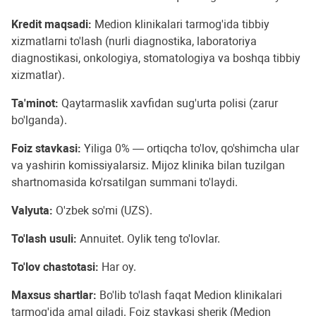
Kredit maqsadi:
Medion klinikalari tarmog'ida tibbiy
xizmatlarni to'lash (nurli diagnostika, laboratoriya
diagnostikasi, onkologiya, stomatologiya va boshqa tibbiy
xizmatlar).
Ta'minot:
Qaytarmaslik xavfidan sug'urta polisi (zarur
bo'lganda).
Foiz stavkasi:
Yiliga 0% — ortiqcha to'lov, qo'shimcha ular
va yashirin komissiyalarsiz. Mijoz klinika bilan tuzilgan
shartnomasida ko'rsatilgan summani to'laydi.
Valyuta:
O'zbek so'mi (UZS).
To'lash usuli:
Annuitet. Oylik teng to'lovlar.
To'lov chastotasi:
Har oy.
Maxsus shartlar:
Bo'lib to'lash faqat Medion klinikalari
tarmog'ida amal qiladi. Foiz stavkasi sherik (Medion