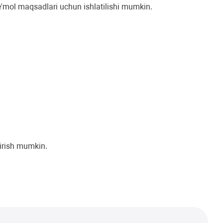
ste'mol maqsadlari uchun ishlatilishi mumkin.
hirish mumkin.