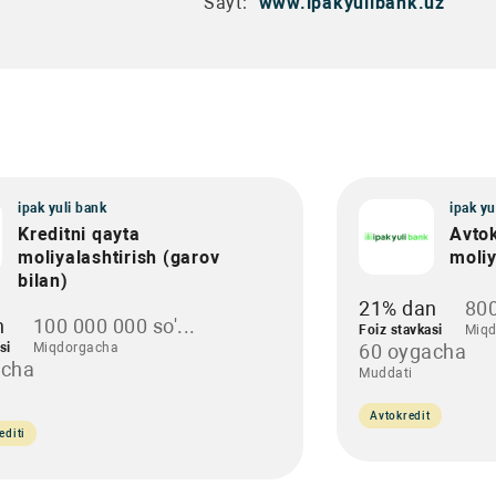
Sayt:
www.ipakyulibank.uz
ipak yuli bank
ipak yu
Kreditni qayta
Avtok
moliyalashtirish (garov
moliy
bilan)
21% dan
800
n
100 000 000 so'...
Foiz stavkasi
Miqd
si
Miqdorgacha
60 oygacha
acha
Muddati
Avtokredit
editi