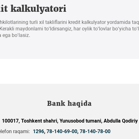
it kalkulyatori
hkilotlarining turli xil takliflarini kredit kalkulyator yordamida t
erakli maydonlarni to‘ldirsangiz, har oylik to‘lovlar bo‘yicha to‘
 ega bo‘lasiz.
Bank haqida
100017, Toshkent shahri, Yunusobod tumani, Abdulla Qodiriy 
elefon raqami:
1296
,
78-140-69-00
,
78-140-78-00