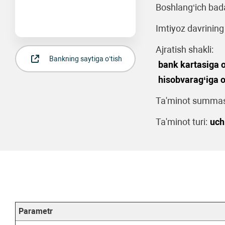
Boshlang‘ich bada
Imtiyoz davrining
Ajratish shakli:
Bankning saytiga o‘tish
bank kartasiga o
hisobvarag‘iga o
Ta'minot summasi
Ta'minot turi:
uch
Parametr