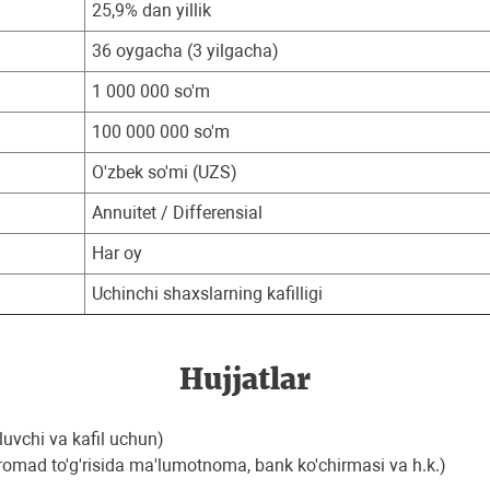
25,9% dan yillik
36 oygacha (3 yilgacha)
1 000 000 so'm
100 000 000 so'm
O'zbek so'mi (UZS)
Annuitet / Differensial
Har oy
Uchinchi shaxslarning kafilligi
Hujjatlar
luvchi va kafil uchun)
aromad to'g'risida ma'lumotnoma, bank ko'chirmasi va h.k.)