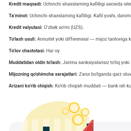
Kredit maqsadi:
Uchinchi shaxslarning kafilligi asosida ist
Ta'minot:
Uchinchi shaxslarning kafilligi. Kafil yoshi, daroma
Kredit valyutasi:
O'zbek so'mi (UZS).
To'lash usuli:
Annuitet yoki differensial — mijoz tanloviga ko'
To'lov chastotasi:
Har oy.
Muddatidan oldin to'lash:
Jarima sanksiyalarisiz to'liq yoki
Mijozning qo'shimcha xarajatlari:
Zarur bo'lganda qarz oluvc
Arizani ko'rib chiqish:
Ko'rib chiqish muddati — bank ish kunl