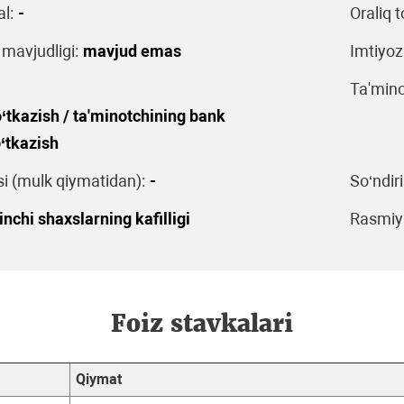
l:
-
Oraliq t
 mavjudligi:
mavjud emas
Imtiyoz
Ta'mino
‘tkazish / ta'minotchining bank
‘tkazish
 (mulk qiymatidan):
-
So‘ndiri
inchi shaxslarning kafilligi
Rasmiyl
Foiz stavkalari
Qiymat