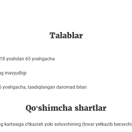
Talablar
da 18 yoshdan 65 yoshgacha
ng mavjudligi
 65 yoshgacha, tasdiqlangan daromad bilan
Qo‘shimcha shartlar
kartasiga o'tkazish yoki sotuvchining (tovar yetkazib beruvchin