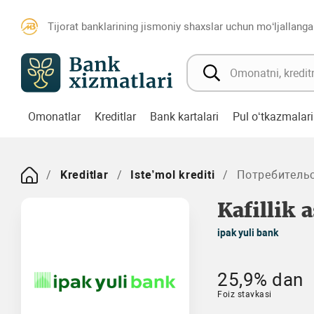
Tijorat banklarining jismoniy shaxslar uchun mo‘ljallanga
Omonatlar
Kreditlar
Bank kartalari
Pul o‘tkazmalari
Kreditlar
Iste’mol krediti
Потребительс
Kafillik 
ipak yuli bank
25,9% dan
Foiz stavkasi