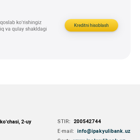
aqqoslab ko‘rishingiz
Kreditni hisoblash
liq va qulay shakldagi
STIR:
200542744
ko‘chasi, 2-uy
E-mail:
info@ipakyulibank.uz