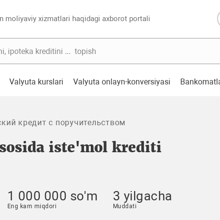
n moliyaviy xizmatlari haqidagi axborot portali
Valyuta kurslari
Valyuta onlayn-konversiyasi
Bankomatl
кий кредит с поручительством
asosida iste'mol krediti
1 000 000 so'm
3 yilgacha
Eng kam miqdori
Muddati