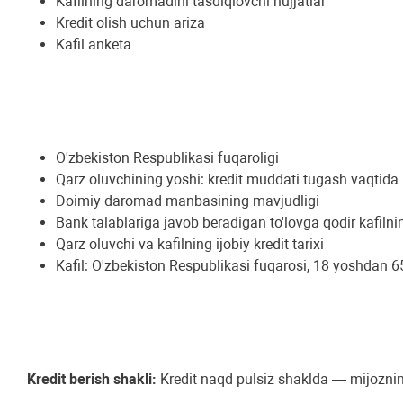
Kafilning daromadini tasdiqlovchi hujjatlar
Kredit olish uchun ariza
Kafil anketa
O'zbekiston Respublikasi fuqaroligi
Qarz oluvchining yoshi: kredit muddati tugash vaqti
Doimiy daromad manbasining mavjudligi
Bank talablariga javob beradigan to'lovga qodir kafilni
Qarz oluvchi va kafilning ijobiy kredit tarixi
Kafil: O'zbekiston Respublikasi fuqarosi, 18 yoshdan
Kredit berish shakli:
Kredit naqd pulsiz shaklda — mijozning 