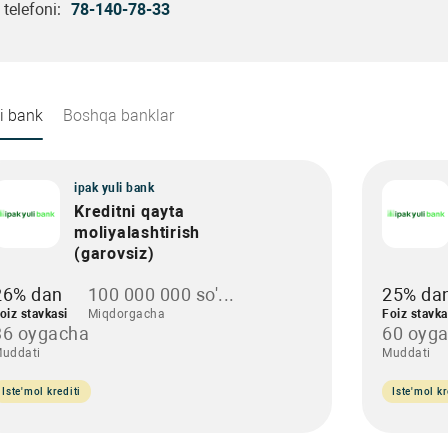
telefoni:
78-140-78-33
li bank
Boshqa banklar
ipak yuli bank
Kreditni qayta
moliyalashtirish
(garovsiz)
26% dan
100 000 000 so'...
25% da
oiz stavkasi
Miqdorgacha
Foiz stavka
36 oygacha
60 oyg
uddati
Muddati
Iste'mol krediti
Iste'mol kr