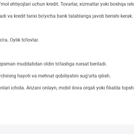
e'mol ehtiyojlari uchun kredit. Tovarlar, xizmatlar yoki boshqa i
di va kredit tarixi bo'yicha bank talablariga javob berishi kerak.
ra. Oylik to'lovlar.
 qisman muddatidan oldin to'lashga ruxsat beriladi.
hining hayoti va mehnat qobiliyatini sug'urta qilish.
ari ichida. Arizani onlayn, mobil ilova orqali yoki filialda tops