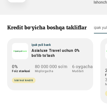
Ishonch 
Kredit bo‘yicha boshqa takliflar
ipak yu
ipak yuli bank
Asialuxe Travel uchun 0%
bo'lib to'lash
0%
80 000 000 so'm
6 oygacha
Foiz stavkasi
Miqdorgacha
Muddati
F
Iste'mol krediti
M