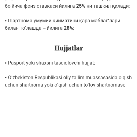
боʻйича фоиз ставкаси йилига
25%
ни ташкил қилади;
• Шартнома умумий қийматини қарз маблагʻлари
билан тоʻлашда – йилига
28%
;
Hujjatlar
• Pasport yoki shaxsni tasdiqlovchi hujjat;
• Oʻzbekiston Respublikasi oliy taʼlim muassasasida oʻqish
uchun shartnoma yoki oʻqish uchun toʻlov shartnomasi;