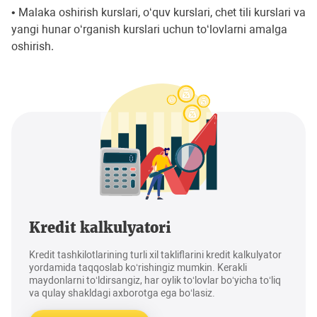
• Malaka oshirish kurslari, oʻquv kurslari, chet tili kurslari va
yangi hunar oʻrganish kurslari uchun toʻlovlarni amalga
oshirish.
Kredit kalkulyatori
Kredit tashkilotlarining turli xil takliflarini kredit kalkulyator
yordamida taqqoslab ko‘rishingiz mumkin. Kerakli
maydonlarni to‘ldirsangiz, har oylik to‘lovlar bo‘yicha to‘liq
va qulay shakldagi axborotga ega bo‘lasiz.