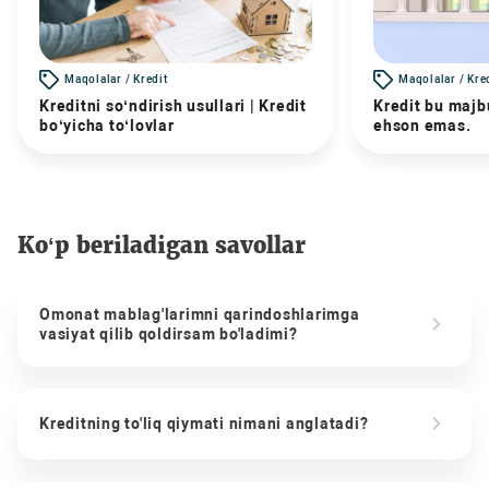
Maqolalar / Kredit
Maqolalar / Kre
Kreditni so‘ndirish usullari | Kredit
Kredit bu majbu
bo‘yicha to‘lovlar
ehson emas.
Ko‘p beriladigan savollar
Omonat mablag'larimni qarindoshlarimga
vasiyat qilib qoldirsam bo'ladimi?
Kreditning to'liq qiymati nimani anglatadi?