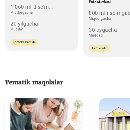
Foiz stavkasi
1 060 mlrd so'm...
800 mln so‘mgac
Miqdorgacha
Miqdorgacha
20 yilgacha
30 oygacha
Muddati
Muddati
Ipoteka krediti
Avtokredit
Tematik maqolalar