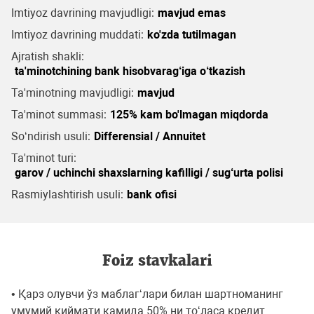
Imtiyoz davrining mavjudligi:
mavjud emas
Imtiyoz davrining muddati:
ko'zda tutilmagan
Ajratish shakli:
ta'minotchining bank hisobvarag‘iga o‘tkazish
Ta'minotning mavjudligi:
mavjud
Ta'minot summasi:
125% kam bo'lmagan miqdorda
So‘ndirish usuli:
Differensial / Annuitet
Ta'minot turi:
garov / uchinchi shaxslarning kafilligi / sug‘urta polisi
Rasmiylashtirish usuli:
bank ofisi
Foiz stavkalari
• Қарз олувчи ўз маблагʻлари билан шартноманинг
умумий қиймати камида 50% ни тоʻласа кредит