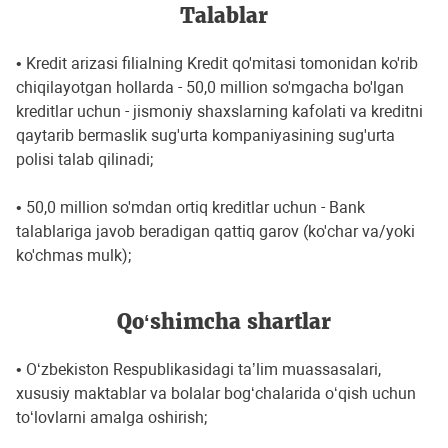
Talablar
• Kredit arizasi filialning Kredit qo'mitasi tomonidan ko'rib
chiqilayotgan hollarda - 50,0 million so'mgacha bo'lgan
kreditlar uchun - jismoniy shaxslarning kafolati va kreditni
qaytarib bermaslik sug'urta kompaniyasining sug'urta
polisi talab qilinadi;
• 50,0 million so'mdan ortiq kreditlar uchun - Bank
talablariga javob beradigan qattiq garov (ko'char va/yoki
ko'chmas mulk);
Qo‘shimcha shartlar
• Oʻzbekiston Respublikasidagi taʼlim muassasalari,
xususiy maktablar va bolalar bogʻchalarida oʻqish uchun
toʻlovlarni amalga oshirish;