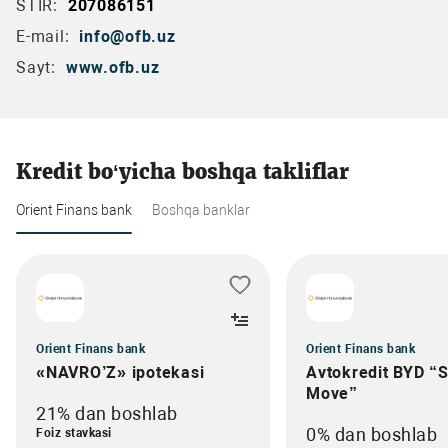
STIR:
207086151
E-mail:
info@ofb.uz
Sayt:
www.ofb.uz
Kredit bo‘yicha boshqa takliflar
Orient Finans bank
Boshqa banklar
Orient Finans bank
Orient Finans bank
«NAVRO’Z» ipotekasi
Avtokredit BYD “
Move”
21% dan boshlab
0% dan boshlab
Foiz stavkasi