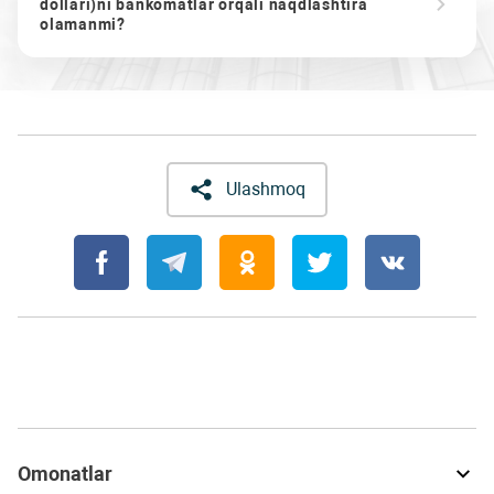
dollari)ni bankomatlar orqali naqdlashtira
olamanmi?
Ulashmoq
Omonatlar