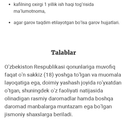
kafilning oxirgi 1 yillik ish haqi tog’risida
ma’lumotnoma,
agar garov taqdim etilayotgan bo’lsa garov hujjatlari.
Talablar
Oʼzbekiston Respublikasi qonunlariga muvofiq
faqat oʼn sakkiz (18) yoshga toʼlgan va muomala
layoqatiga ega, doimiy yashash joyida roʼyxatdan
oʼtgan, shuningdek oʼz faoliyati natijasida
olinadigan rasmiy daromadlar hamda boshqa
daromad manbalarga muntazam ega boʼlgan
jismoniy shaxslarga beriladi.