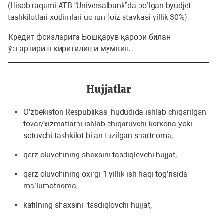
(Hisob raqami ATB “Universalbank”da bo’lgan byudjet
tashkilotlari xodimlari uchun foiz stavkasi yillik 30%)
Кредит фоизларига Бошқарув қарори билан
ўзгартириш киритилиши мумкин.
Hujjatlar
O’zbekiston Respublikasi hududida ishlab chiqarilgan
tovar/xizmatlarni ishlab chiqaruvchi korxona yoki
sotuvchi tashkilot bilan tuzilgan shartnoma,
qarz oluvchining shaxsini tasdiqlovchi hujjat,
qarz oluvchining oxirgi 1 yillik ish haqi tog’risida
ma’lumotnoma,
kafilning shaxsini tasdiqlovchi hujjat,