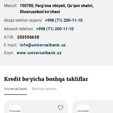
Manzil:
150700, Farg‘ona viloyati, Qo‘qon shahri,
Shoxruxobod ko‘chasi
Aloqa telefon raqami:
+998 (71) 200-11-10
Ishonch telefoni:
+998 (71) 200-11-10
STIR:
203556638
E-mail:
info@universalbank.uz
Sayt:
www.universalbank.uz
Kredit bo‘yicha boshqa takliflar
Universal bank
Boshqa banklar