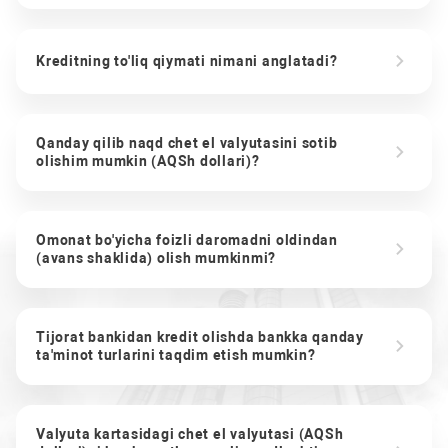
Kreditning to'liq qiymati nimani anglatadi?
Qanday qilib naqd chet el valyutasini sotib
olishim mumkin (AQSh dollari)?
Omonat bo'yicha foizli daromadni oldindan
(avans shaklida) olish mumkinmi?
Tijorat bankidan kredit olishda bankka qanday
ta'minot turlarini taqdim etish mumkin?
Valyuta kartasidagi chet el valyutasi (AQSh