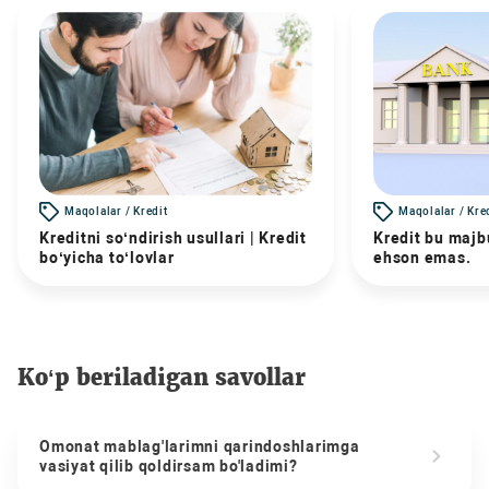
Maqolalar / Kredit
Maqolalar / Kre
Kreditni so‘ndirish usullari | Kredit
Kredit bu majbu
bo‘yicha to‘lovlar
ehson emas.
Ko‘p beriladigan savollar
Omonat mablag'larimni qarindoshlarimga
vasiyat qilib qoldirsam bo'ladimi?