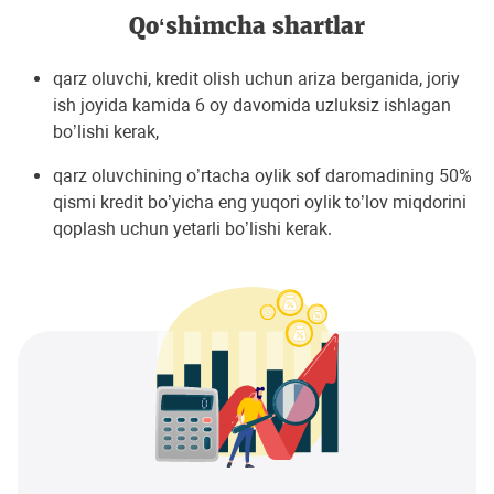
Qo‘shimcha shartlar
qarz oluvchi, kredit olish uchun ariza berganida, joriy
ish joyida kamida 6 oy davomida uzluksiz ishlagan
bo’lishi kerak,
qarz oluvchining o’rtacha oylik sof daromadining 50%
qismi kredit bo’yicha eng yuqori oylik to’lov miqdorini
qoplash uchun yetarli bo’lishi kerak.