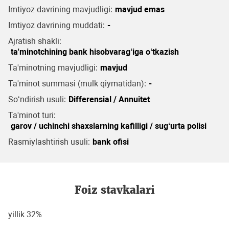
Imtiyoz davrining mavjudligi:
mavjud emas
Imtiyoz davrining muddati:
-
Ajratish shakli:
ta'minotchining bank hisobvarag‘iga o‘tkazish
Ta'minotning mavjudligi:
mavjud
Ta'minot summasi (mulk qiymatidan):
-
So‘ndirish usuli:
Differensial / Annuitet
Ta'minot turi:
garov / uchinchi shaxslarning kafilligi / sug‘urta polisi
Rasmiylashtirish usuli:
bank ofisi
Foiz stavkalari
yillik 32%