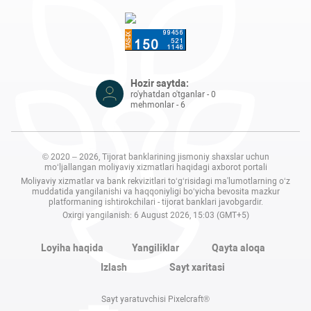
Hozir saytda:
ro'yhatdan o'tganlar - 0
mehmonlar - 6
© 2020 – 2026, Tijorat banklarining jismoniy shaxslar uchun
mo‘ljallangan moliyaviy xizmatlari haqidagi axborot portali
Moliyaviy xizmatlar va bank rekvizitlari to‘g‘risidagi ma'lumotlarning o‘z
muddatida yangilanishi va haqqoniyligi bo‘yicha bevosita mazkur
platformaning ishtirokchilari - tijorat banklari javobgardir.
Oxirgi yangilanish: 6 August 2026, 15:03 (GMT+5)
Loyiha haqida
Yangiliklar
Qayta aloqa
Izlash
Sayt xaritasi
Sayt yaratuvchisi Pixelcraft®