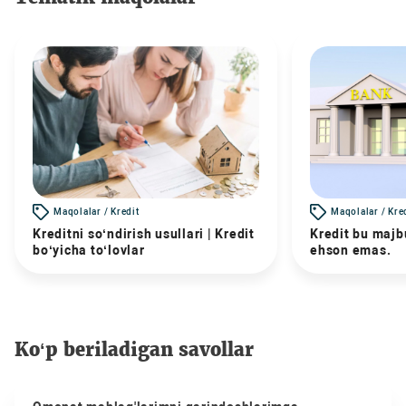
Maqolalar / Kredit
Maqolalar / Kre
Kreditni so‘ndirish usullari | Kredit
Kredit bu majbu
bo‘yicha to‘lovlar
ehson emas.
Ko‘p beriladigan savollar