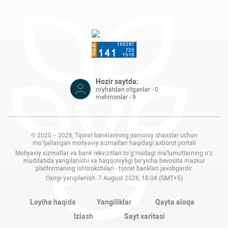
Hozir saytda:
ro'yhatdan o'tganlar - 0
mehmonlar - 9
© 2020 – 2026, Tijorat banklarining jismoniy shaxslar uchun
mo‘ljallangan moliyaviy xizmatlari haqidagi axborot portali
Moliyaviy xizmatlar va bank rekvizitlari to‘g‘risidagi ma'lumotlarning o‘z
muddatida yangilanishi va haqqoniyligi bo‘yicha bevosita mazkur
platformaning ishtirokchilari - tijorat banklari javobgardir.
Oxirgi yangilanish: 7 August 2026, 18:04 (GMT+5)
Loyiha haqida
Yangiliklar
Qayta aloqa
Izlash
Sayt xaritasi