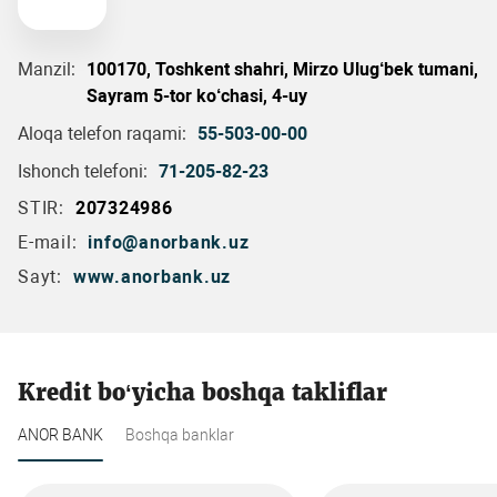
Manzil:
100170, Toshkent shahri, Mirzo Ulug‘bek tumani,
Sayram 5-tor ko‘chasi, 4-uy
Aloqa telefon raqami:
55-503-00-00
Ishonch telefoni:
71-205-82-23
STIR:
207324986
E-mail:
info@anorbank.uz
Sayt:
www.anorbank.uz
Kredit bo‘yicha boshqa takliflar
ANOR BANK
Boshqa banklar