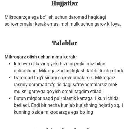
Hujjatlar
Mikroqarzga ega bo’lish uchun daromad haqidagi
so’rovnomalar kerak emas, mol-mulk uchun garov kifoya.
Talablar
Mikroqarz olish uchun nima kerak:
Intervyu o'tkazing yoki bizning vakilimiz bilan
uchrashing. Mikroqarzni tasdiqlash tartibi tezda o'tadi
Daromad to'g'risidagi so'rovnomalarsiz. Mikroqarz
rasmiy daromad to'g'risidagi so'rovnomalarsiz mol-
mulkni garovga qo'yish orqali taqdim etiladi
Butun miqdor naqd pul/plastik kartaga 1 kun ichida
beriladi. Endi bir necha kunlab kutishning hojati yo'q, 1
kunning o'zida mikroqarzga ega bo'ling