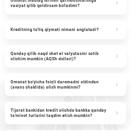
Omonat mablag'larimni qarindoshlarimga
vasiyat qilib qoldirsam bo'ladimi?
Kreditning to'liq qiymati nimani anglatadi?
Qanday qilib naqd chet el valyutasini sotib
olishim mumkin (AQSh dollari)?
Omonat bo'yicha foizli daromadni oldindan
(avans shaklida) olish mumkinmi?
Tijorat bankidan kredit olishda bankka qanday
ta'minot turlarini taqdim etish mumkin?