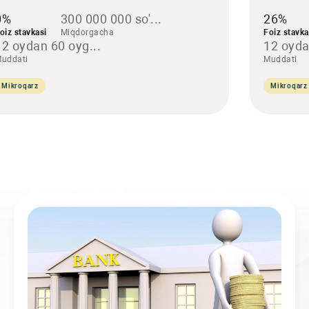
0%
300 000 000 so'...
26%
oiz stavkasi
Miqdorgacha
Foiz stavka
12 oydan 60 oyg...
12 oyda
uddati
Muddati
Mikroqarz
Mikroqarz