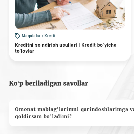
Maqolalar / Kredit
Kreditni so‘ndirish usullari | Kredit bo‘yicha
to‘lovlar
Ko‘p beriladigan savollar
Omonat mablag'larimni qarindoshlarimga va
qoldirsam bo'ladimi?