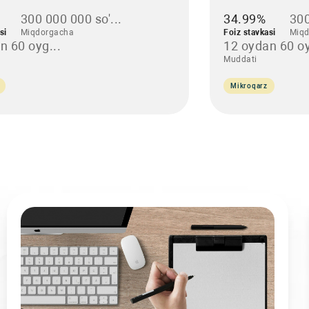
300 000 000 so'...
34.99%
300
si
Miqdorgacha
Foiz stavkasi
Miqd
n 60 oyg...
12 oydan 60 oy
Muddati
Mikroqarz