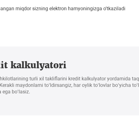
nlangan miqdor sizning elektron hamyoningizga o'tkaziladi
it kalkulyatori
hkilotlarining turli xil takliflarini kredit kalkulyator yordamida t
erakli maydonlarni to‘ldirsangiz, har oylik to‘lovlar bo‘yicha to‘
 ega bo‘lasiz.