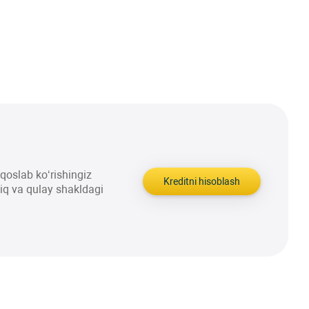
aqqoslab ko‘rishingiz
Kreditni hisoblash
liq va qulay shakldagi