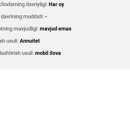
o'lovlarning davriyligi:
Har oy
 davrining muddati:
-
tning mavjudligi:
mavjud emas
sh usuli:
Annuitet
ashtirish usuli:
mobil ilova