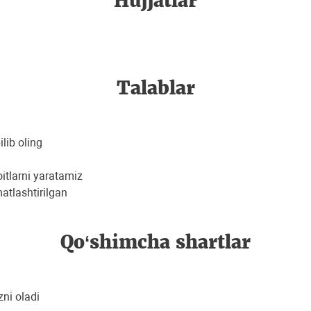
Hujjatlar
Talablar
lib oling
itlarni yaratamiz
matlashtirilgan
Qo‘shimcha shartlar
zni oladi