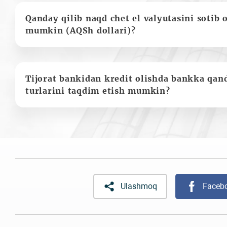
Qanday qilib naqd chet el valyutasini sotib 
mumkin (AQSh dollari)?
Tijorat bankidan kredit olishda bankka qan
turlarini taqdim etish mumkin?
Ulashmoq
Faceb