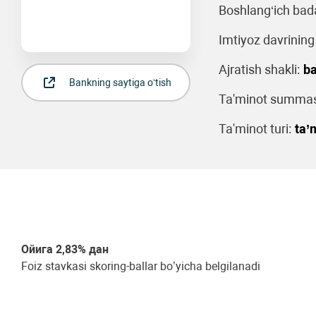
Boshlang‘ich bada
Imtiyoz davrining
Ajratish shakli:
ba
Bankning saytiga o‘tish
Ta'minot summas
Ta'minot turi:
ta’
Ойига 2,83% дан
Foiz stavkasi skoring-ballar bo’yicha belgilanadi