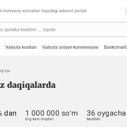
n moliyaviy xizmatlari haqidagi axborot portali
Valyuta kurslari
Valyuta onlayn-konversiyasi
Bankomatl
нуты
z daqiqalarda
% dan
1 000 000 so‘m
36 oygacha
Eng kam miqdori
Muddati