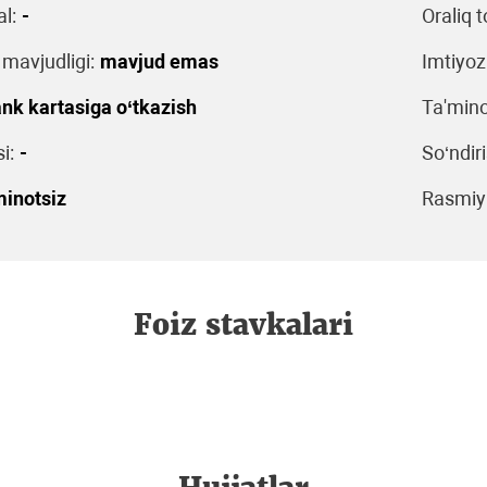
l:
-
Oraliq t
 mavjudligi:
mavjud emas
Imtiyoz
nk kartasiga o‘tkazish
Ta'mino
i:
-
So‘ndiri
minotsiz
Rasmiyl
Foiz stavkalari