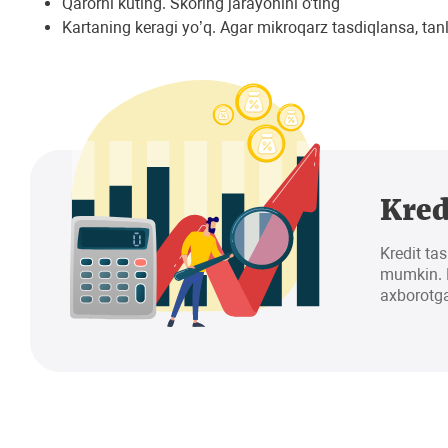
Qarorni kuting. Skoring jarayonini o'ting
Kartaning keragi yo’q. Agar mikroqarz tasdiqlansa, ta
Kred
Kredit tas
mumkin. K
axborotga