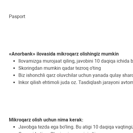
Pasport
«Anorbank» ilovasida mikroqarz olishingiz mumkin
Ilovamizga murojaat qiling, javobini 10 daqiqa ichida bi
Skoringdan mumkin qadar tezroq o'ting
Biz ishonchli qarz oluvchilar uchun yanada qulay sharo
Inkor qilish ehtimoli juda oz. Tasdiqlash jarayoni avto
Mikroqarz olish uchun nima kerak:
Javobga tezda ega bo'ling. Bu atigi 10 daqiqa vaqtingi