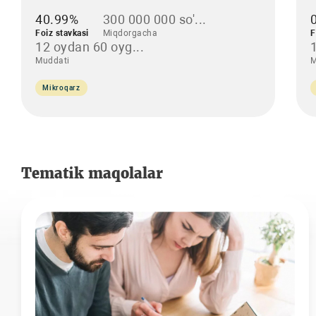
40.99%
300 000 000 so'...
Foiz stavkasi
Miqdorgacha
F
12 oydan 60 oyg...
Muddati
M
Mikroqarz
Tematik maqolalar