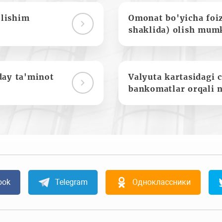
olishim
Omonat bo'yicha foi
shaklida) olish mum
day ta'minot
Valyuta kartasidagi c
bankomatlar orqali 
ook
Telegram
Одноклассники