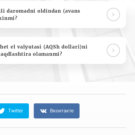
zli daromadni oldindan (avans
kinmi?
het el valyutasi (AQSh dollari)ni
naqdlashtira olamanmi?
Twitter
Вконтакте