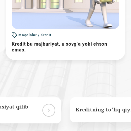
Maqolalar / Kredit
Kredit bu majburiyat, u sovg‘a yoki ehson
emas.
siyat qilib
Kreditning to'liq qi