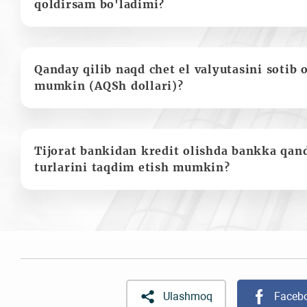
qoldirsam bo'ladimi?
Qanday qilib naqd chet el valyutasini sotib 
mumkin (AQSh dollari)?
Tijorat bankidan kredit olishda bankka qan
turlarini taqdim etish mumkin?
Ulashmoq
Faceb