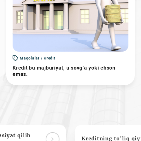
Maqolalar / Kredit
Kredit bu majburiyat, u sovg‘a yoki ehson
emas.
siyat qilib
Kreditning to'liq qi