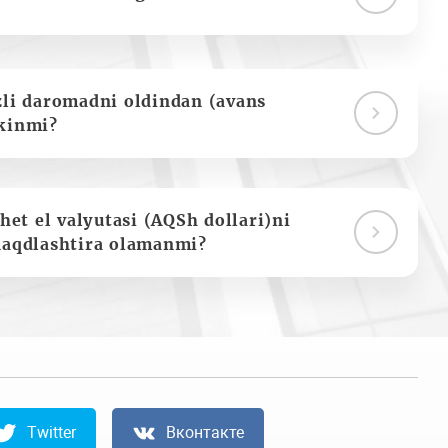
zli daromadni oldindan (avans
kinmi?
het el valyutasi (AQSh dollari)ni
naqdlashtira olamanmi?
Twitter
Вконтакте