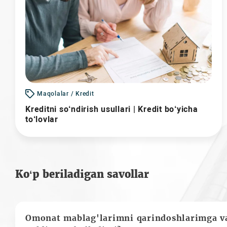
Maqolalar / Kredit
Kreditni so‘ndirish usullari | Kredit bo‘yicha
to‘lovlar
Ko‘p beriladigan savollar
Omonat mablag'larimni qarindoshlarimga va