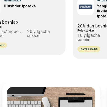
Hamkorbank
Octoba
Ulushdor ipoteka
Yangi
ikkil
ipot
n boshlab
20% dan boshl
si
 so‘mgac...
20 yilgacha
Foiz stavkasi
10 yilgacha
ha
Muddati
Muddati
diti
Ipoteka krediti