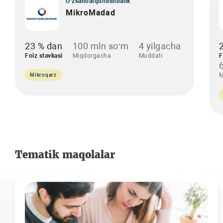
O‘zsanoatqurilishbank
MikroMadad
23 % dan
100 mln so‘m
4 yilgacha
Foiz stavkasi
Miqdorgacha
Muddati
F
M
Mikroqarz
Tematik maqolalar