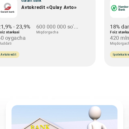
Garant bank
Avtokredit «Qulay Avto»
21,9% - 23,9%
600 000 000 so'...
18% da
oiz stavkasi
Miqdorgacha
Foiz stavka
60 oygacha
420 mln
uddati
Miqdorgac
Avtokredit
Ipoteka kre