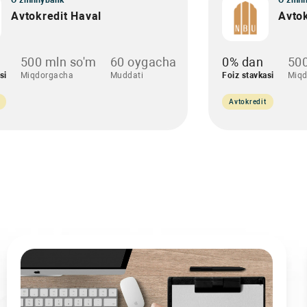
O‘zmilliybank
O‘zmill
Avtokredit Haval
Avto
500 mln so'm
60 oygacha
0% dan
500
si
Miqdorgacha
Muddati
Foiz stavkasi
Miqd
Avtokredit