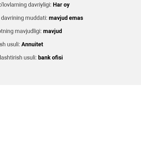
o'lovlarning davriyligi:
Har oy
 davrining muddati:
mavjud emas
tning mavjudligi:
mavjud
sh usuli:
Annuitet
ashtirish usuli:
bank ofisi