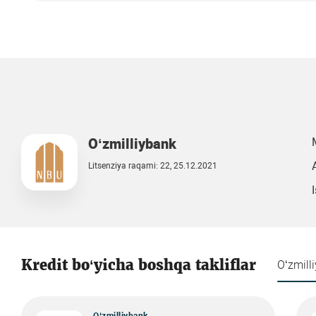
O‘zmilliybank
Litsenziya raqami: 22, 25.12.2021
Kredit bo‘yicha boshqa takliflar
O‘zmill