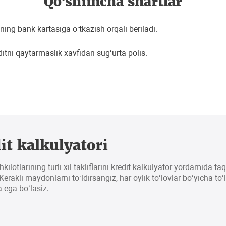
Qo‘shimcha shartlar
ing bank kartasiga o‘tkazish orqali beriladi.
ditni qaytarmaslik xavfidan sug‘urta polis.
it kalkulyatori
hkilotlarining turli xil takliflarini kredit kalkulyator yordamida t
erakli maydonlarni to‘ldirsangiz, har oylik to‘lovlar bo‘yicha to‘
 ega bo‘lasiz.