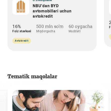
O‘zmilliybank
NBU’dan BYD
avtomobillari uchun
avtokredit
16%
500 mln so'm
60 oygacha
F
Foiz stavkasi
Miqdorgacha
Muddati
Avtokredit
Tematik maqolalar