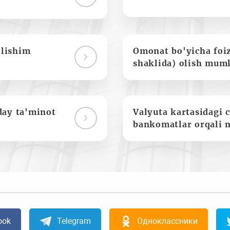
olishim
Omonat bo'yicha foi
shaklida) olish mum
day ta'minot
Valyuta kartasidagi c
bankomatlar orqali 
ook
Telegram
Одноклассники