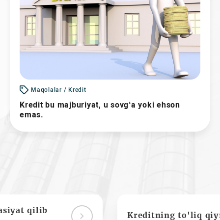
Maqolalar / Kredit
Kredit bu majburiyat, u sovg‘a yoki ehson
emas.
siyat qilib
Kreditning to'liq qi