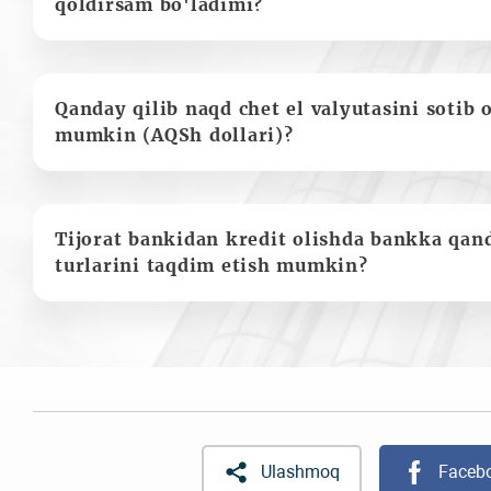
qoldirsam bo'ladimi?
Qanday qilib naqd chet el valyutasini sotib 
mumkin (AQSh dollari)?
Tijorat bankidan kredit olishda bankka qan
turlarini taqdim etish mumkin?
Ulashmoq
Faceb