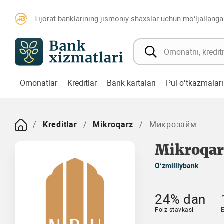
Tijorat banklarining jismoniy shaxslar uchun mo‘ljallanga
Omonatlar
Kreditlar
Bank kartalari
Pul o‘tkazmalari
Kreditlar
Mikroqarz
Микрозайм
Mikroqar
O‘zmilliybank
24% dan
Foiz stavkasi