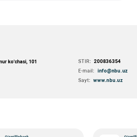
STIR:
200836354
ur ko‘chasi, 101
E-mail:
info@nbu.uz
Sayt:
www.nbu.uz