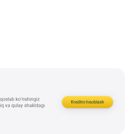
aqqoslab ko‘rishingiz
Kreditni hisoblash
liq va qulay shakldagi