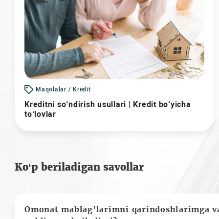
Maqolalar / Kredit
Kreditni so‘ndirish usullari | Kredit bo‘yicha
to‘lovlar
Ko‘p beriladigan savollar
Omonat mablag'larimni qarindoshlarimga va