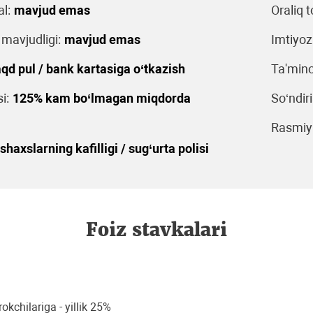
l:
mavjud emas
Oraliq t
 mavjudligi:
mavjud emas
Imtiyoz
qd pul / bank kartasiga o‘tkazish
Ta'mino
i:
125% kam bo‘lmagan miqdorda
So‘ndiri
Rasmiyl
shaxslarning kafilligi / sug‘urta polisi
Foiz stavkalari
okchilariga - yillik 25%