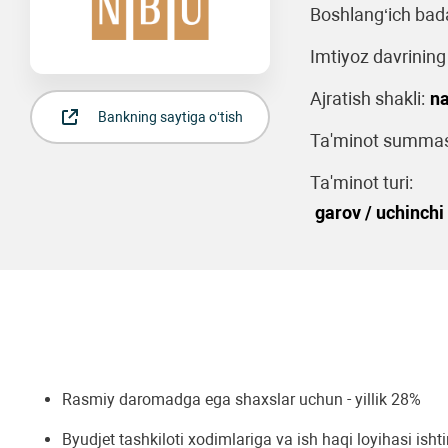
Boshlang‘ich bada
Imtiyoz davrining
Ajratish shakli:
na
Bankning saytiga o‘tish
Ta'minot summas
Ta'minot turi:
garov / uchinchi 
Rasmiy daromadga ega shaxslar uchun - yillik 28%
Byudjet tashkiloti xodimlariga va ish haqi loyihasi ishtir