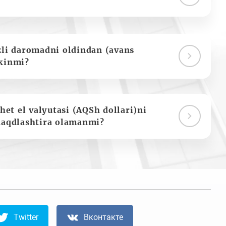
zli daromadni oldindan (avans
kinmi?
het el valyutasi (AQSh dollari)ni
naqdlashtira olamanmi?
Twitter
Вконтакте