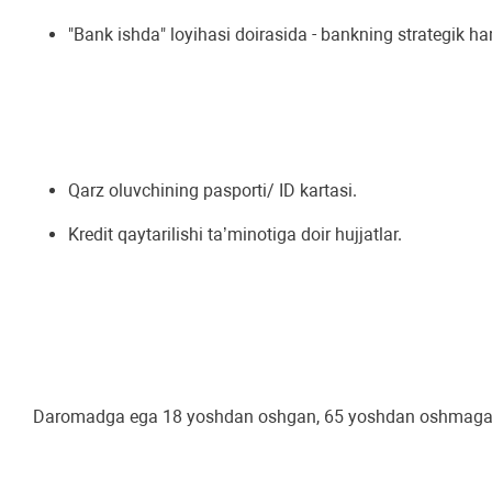
"Bank ishda" loyihasi doirasida - bankning strategik ha
Qarz oluvchining pasporti/ ID kartasi.
Krеdit qaytarilishi ta’minotiga doir hujjatlar.
Daromadga ega 18 yoshdan oshgan, 65 yoshdan oshmagan O‘