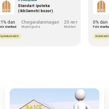
O‘zmilliybank
Standart ipoteka
(ikkilamchi bozor)
21% dan
Chegaralanmagan
20 лет
0% dan
oiz stavkasi
Miqdorgacha
Muddati
Foiz stavka
Ipoteka krediti
Avtokredit