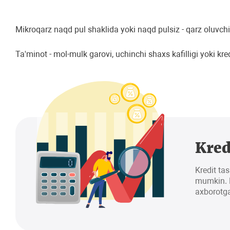
Mikroqarz naqd pul shaklida yoki naqd pulsiz - qarz oluvchin
Ta'minot - mol-mulk garovi, uchinchi shaxs kafilligi yoki kre
Kred
Kredit tas
mumkin. K
axborotga