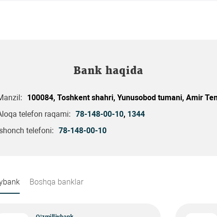
Bank haqida
Manzil:
100084, Toshkent shahri, Yunusobod tumani, Amir Tem
Aloqa telefon raqami:
78-148-00-10
,
1344
Ishonch telefoni:
78-148-00-10
iybank
Boshqa banklar