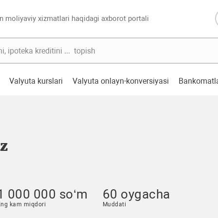
n moliyaviy xizmatlari haqidagi axborot portali
Valyuta kurslari
Valyuta onlayn-konversiyasi
Bankomatl
z
1 000 000 so‘m
60 oygacha
Eng kam miqdori
Muddati