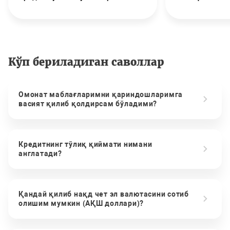
Кўп бериладиган саволлар
Омонат маблағларимни қариндошларимга
васият қилиб қолдирсам бўладими?
Кредитнинг тўлиқ қиймати нимани
англатади?
Қандай қилиб нақд чет эл валютасини сотиб
олишим мумкин (АҚШ доллари)?