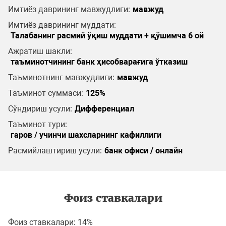
Имтиёз даврининг мавжудлиги:
мавжуд
Имтиёз даврининг муддати:
Талабанинг расмий ўқиш муддати + қўшимча 6 ой
Ажратиш шакли:
таъминотчининг банк ҳисобварағига ўтказиш
Таъминотнинг мавжудлиги:
мавжуд
Таъминот суммаси:
125%
Сўндириш усули:
Дифференциал
Таъминот тури:
гаров / учинчи шахсларнинг кафиллиги
Расмийлаштириш усули:
банк офиси / онлайн
Фоиз ставкалари
Фоиз ставкалари: 14%