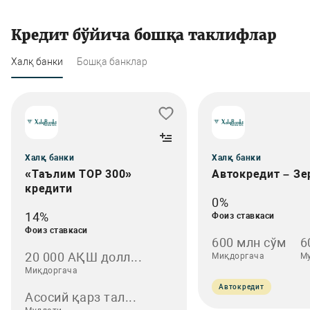
Кредит бўйича бошқа таклифлар
Халқ банки
Бошқа банклар
Халқ банки
Халқ банки
«Таълим TOP 300»
Автокредит – Зе
кредити
0%
14%
Фоиз ставкаси
Фоиз ставкаси
600 млн сўм
6
20 000 АҚШ долл...
Миқдоргача
М
Миқдоргача
Автокредит
Асосий қарз тал...