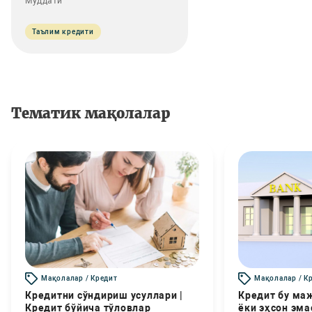
Муддати
Таълим кредити
Тематик мақолалар
Мақолалар / Кредит
Мақолалар / К
Кредитни сўндириш усуллари |
Кредит бу маж
Кредит бўйича тўловлар
ёки эҳсон эма