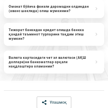
Омонат бўйича фоизли даромадни олдиндан
(аванс шаклида) олиш мумкинми?
Тижорат банкидан кредит олишда банкка
қандай таъминот турларини тақдим этиш
мумкин?
Валюта картасидаги чет эл валютаси (АҚШ
доллари)ни банкоматлар орқали
нақдлаштира оламанми?
Улашмоқ