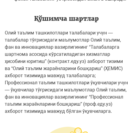
Қўшимча шартлар
Олий таълим ташкилотлари талабалари учун —
талабалар тўғрисидаги маълумотлар Олий таълим,
фан ва инновациялар вазирлигининг “Талабаларга
шартнома асосида кўрсатиладиган хизматлар
ҳисобини юритиш” (контракт.еду.уз) ахборот тизими
ва “Олий таълим жараёнларини бошқариш” (ҲЕМИС)
ахборот тизимида мавжуд талабаларга;
Профессионал таълим ташкилотлари ўқувчилари учун
— ўқувчилар тўғрисидаги маълумотлар Олий таълим,
фан ва инновациялар вазирлигининг “Профессионал
таълим жараёнларини бошқариш” (проф.еду.уз)
ахборот тизимида мавжуд бўлган ўқувчиларга.