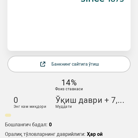
Банкнинг сайтига ўтиш
14%
Фоиз ставкаси
0
Ўқиш даври + 7,...
Энг кам миқдори
Муддати
Бошланғич бадал:
0
Оралиқ тўловларнинг даврийлиги:
Ҳар ой