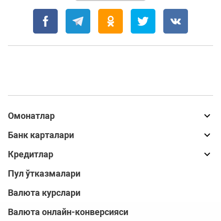
Омонатлар
Банк карталари
Кредитлар
Пул ўтказмалари
Валюта курслари
Валюта онлайн-конверсияси