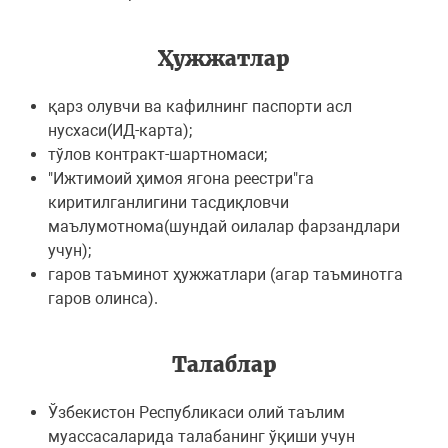
Ҳужжатлар
қарз олувчи ва кафилнинг паспорти асл
нусхаси(ИД-карта);
тўлов контракт-шартномаси;
"Ижтимоий ҳимоя ягона реестри"га
киритилганлигини тасдиқловчи
маълумотнома(шундай оилалар фарзандлари
учун);
гаров таъминот ҳужжатлари (агар таъминотга
гаров олинса).
Талаблар
Ўзбекистон Республикаси олий таълим
муассасаларида талабанинг ўқиши учун