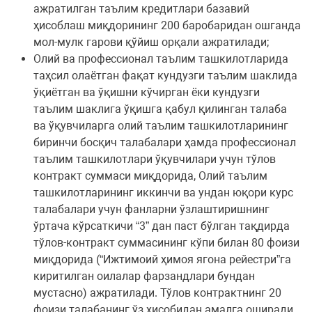
ажратилган таълим кредитлари базавий
ҳисоблаш миқдорининг 200 баробаридан ошганда
мол-мулк гарови қўйиш орқали ажратилади;
Олий ва профессионал таълим ташкилотларида
таҳсил олаётган фақат кундузги таълим шаклида
ўқиётган ва ўқишни кўчирган ёки кундузги
таълим шаклига ўқишга қабул қилинган талаба
ва ўқувчиларга олий таълим ташкилотларининг
биринчи босқич талабалари ҳамда профессионал
таълим ташкилотлари ўқувчилари учун тўлов
контракт суммаси миқдорида, Олий таълим
ташкилотларининг иккинчи ва ундан юқори курс
талабалари учун фанларни ўзлаштиришнинг
ўртача кўрсаткичи “3” дан паст бўлган тақдирда
тўлов-контракт суммасининг кўпи билан 80 фоизи
миқдорида (“Ижтимоий ҳимоя ягона рейестри”га
киритилган оилалар фарзандлари бундан
мустасно) ажратилади. Тўлов контрактнинг 20
фоизи талабанинг ўз ҳисобидан амалга оширади.