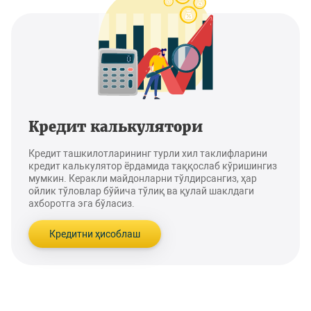
Кредит калькулятори
Кредит ташкилотларининг турли хил таклифларини
кредит калькулятор ёрдамида таққослаб кўришингиз
мумкин. Керакли майдонларни тўлдирсангиз, ҳар
ойлик тўловлар бўйича тўлиқ ва қулай шаклдаги
ахборотга эга бўласиз.
Кредитни ҳисоблаш