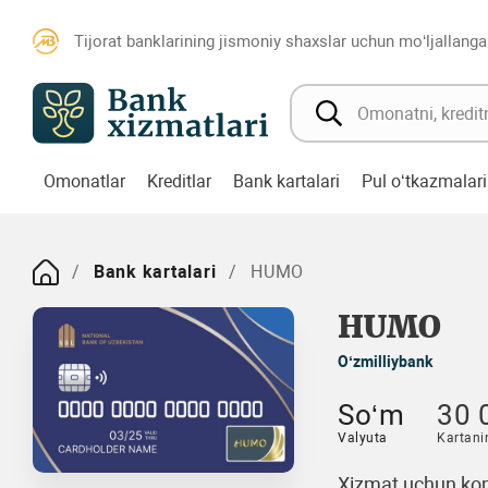
Tijorat banklarining jismoniy shaxslar uchun mo‘ljallanga
Omonatlar
Kreditlar
Bank kartalari
Pul o‘tkazmalari
Bank kartalari
HUMO
HUMO
O‘zmilliybank
So‘m
30 
Valyuta
Kartani
Xizmat uchun kom