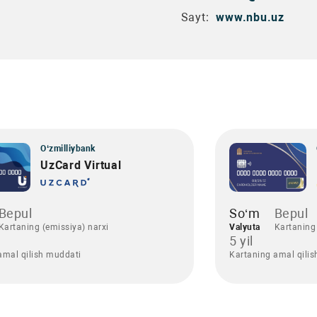
Sayt:
www.nbu.uz
O‘zmilliybank
UzCard Virtual
Bepul
So‘m
Bepul
Kartaning (emissiya) narxi
Valyuta
Kartaning 
5 yil
amal qilish muddati
Kartaning amal qili