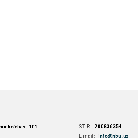
STIR:
200836354
ur ko‘chasi, 101
E-mail:
info@nbu.uz