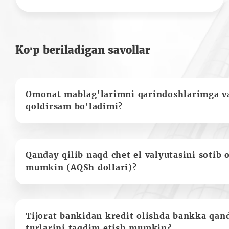
Ko‘p beriladigan savollar
Omonat mablag'larimni qarindoshlarimga va
qoldirsam bo'ladimi?
Qanday qilib naqd chet el valyutasini sotib 
mumkin (AQSh dollari)?
Tijorat bankidan kredit olishda bankka qan
turlarini taqdim etish mumkin?