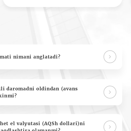
ymati nimani anglatadi?
zli daromadni oldindan (avans
kinmi?
het el valyutasi (AQSh dollari)ni
naqdlashtira olamanmi?