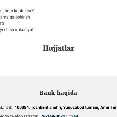
akt, ham kontaktsiz)
i amalga oshirish
ati
 yechish imkoniyati
Hujjatlar
Bank haqida
Manzil:
100084, Toshkent shahri, Yunusobod tumani, Amir Tem
Aloqa telefon raqami:
78-148-00-10
,
1344