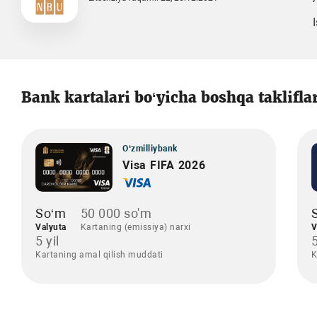
Bank kartalari bo‘yicha boshqa taklifla
O‘zmilliybank
Visa FIFA 2026
So‘m
50 000 so'm
Valyuta
Kartaning (emissiya) narxi
V
5 yil
5
Kartaning amal qilish muddati
K