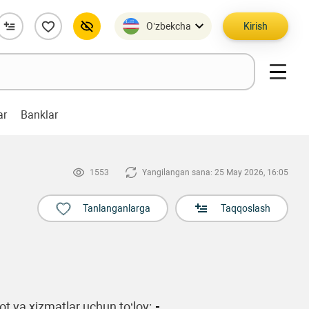
O’zbekcha
Kirish
ar
Banklar
1553
Yangilangan sana: 25 May 2026, 16:05
Tanlanganlarga
Taqqoslash
t va xizmatlar uchun to‘lov:
-