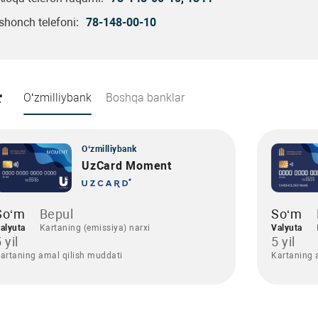
Ishonch telefoni:
78-148-00-10
r
O‘zmilliybank
Boshqa banklar
O‘zmilliybank
UzCard Moment
So‘m
Bepul
So‘m
alyuta
Kartaning (emissiya) narxi
Valyuta
 yil
5 yil
artaning amal qilish muddati
Kartaning 