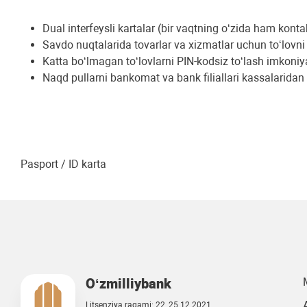
Dual intеrfеysli kartalar (bir vaqtning o‘zida ham kont
Savdo nuqtalarida tovarlar va xizmatlar uchun to‘lovn
Katta bo‘lmagan to‘lovlarni PIN-kodsiz to‘lash imkoniy
Naqd pullarni bankomat va bank filiallari kassalaridan
Pasport / ID karta
O‘zmilliybank
Litsenziya raqami: 22, 25.12.2021