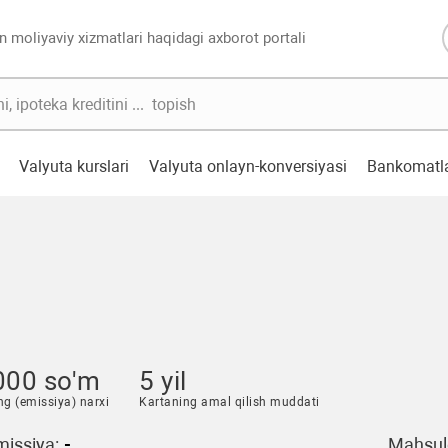
n moliyaviy xizmatlari haqidagi axborot portali
Valyuta kurslari
Valyuta onlayn-konversiyasi
Bankomatl
000 so'm
5 yil
ng (emissiya) narxi
Kartaning amal qilish muddati
issiya:
-
Mahsulo