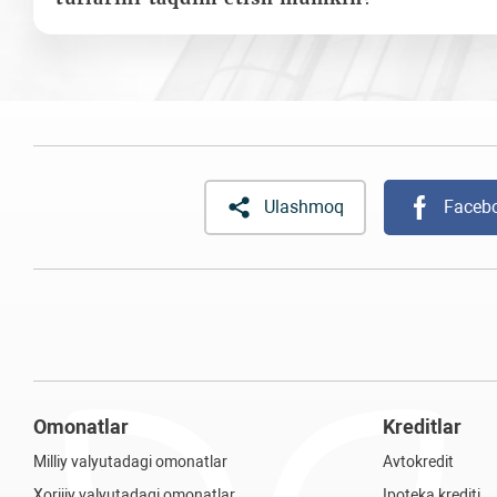
Ulashmoq
Faceb
Omonatlar
Kreditlar
Milliy valyutadagi omonatlar
Avtokredit
Xorijiy valyutadagi omonatlar
Ipoteka krediti