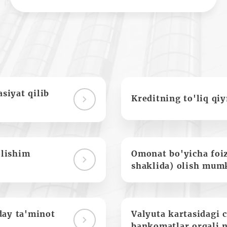
siyat qilib
Kreditning to'liq qi
olishim
Omonat bo'yicha foi
shaklida) olish mum
day ta'minot
Valyuta kartasidagi c
bankomatlar orqali 