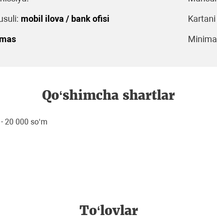
suli:
mobil ilova / bank ofisi
Kartani
emas
Minimal
Qo‘shimcha shartlar
a - 20 000 so‘m
To‘lovlar