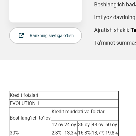
Boshlang‘ich bad
Imtiyoz davrining
Ajratish shakli:
Ta
Bankning saytiga o‘tish
Ta'minot summasi
Kredit foizlari
EVOLUTION 1
Kredit muddati va foizlari
Boshlangʻich toʻlov
12 oy
24 oy
36 oy
48 oy
60 oy
30%
2,8%
13,3%
16,8%
18,7%
19,8%