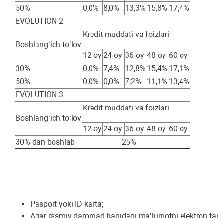
50%
0,0%
8,0%
13,3%
15,8%
17,4%
EVOLUTION 2
Kredit muddati va foizlari
Boshlangʻich toʻlov
12 oy
24 oy
36 oy
48 oy
60 oy
30%
0,0%
7,4%
12,8%
15,4%
17,1%
50%
0,0%
0,0%
7,2%
11,1%
13,4%
EVOLUTION 3
Kredit muddati va foizlari
Boshlangʻich toʻlov
12 oy
24 oy
36 oy
48 oy
60 oy
30% dan boshlab
25%
Pasport yoki ID karta;
Agar rasmiy daromad haqidagi maʼlumotni elektron tarzd