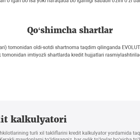
dan oʻtgan boʻlsa yoki nafaqada boʻlganligi sababli o'zini oʻzi b
Qo‘shimcha shartlar
ri) tomonidan oldi-sotdi shartnoma taqdim qilinganda EVOLUTI
 tomonidan imtiyozli shartlarda kredit hujjatlari rasmiylashtirila
it kalkulyatori
hkilotlarining turli xil takliflarini kredit kalkulyator yordamida t
erakli maydonlarni to‘ldirsangiz, har oylik to‘lovlar bo‘yicha to‘