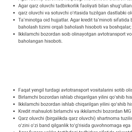
Agar qarz oluvchi tadbirkorlik faoliyati bilan shug‘ull
qarz oluvchi va sotuvchi o‘rtasida tuzilgan dastlabki o
Taʼminotga oid hujjatlar. Agar kredit taʼminoti sifatid
baholash tizimi orqali baholash hisoboti va boshqalar;
Ikkilamchi bozordan soib olinayotgan avtotransport v
baholangan hisoboti.
Faqat yengil turdagi avtotransport vositalarini sotib oli
Birlamchi bozordan ishlab chiqarilgan yilini qoʻshib hi
Ikkilamchi bozordan ishlab chiqarilgan yilini qoʻshib hi
Kredit mahsuloti birlamchi va ikkilamchi bozordan MG 
Qarz oluvchi (birgalikda qarz oluvchi) shartnoma tu
oʻzini oʻzi band qilganlik toʻg'risida guvohnomaga ega