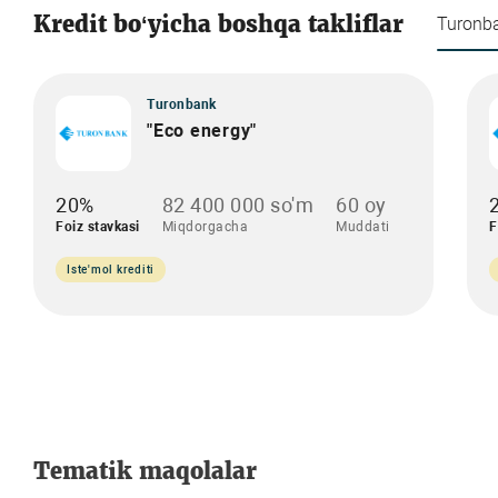
Kredit bo‘yicha boshqa takliflar
Turonb
Turonbank
"Eco energy"
20%
82 400 000 so'm
60 oy
Foiz stavkasi
Miqdorgacha
Muddati
F
Iste'mol krediti
Tematik maqolalar