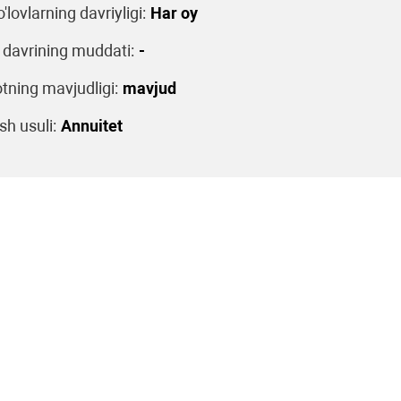
o'lovlarning davriyligi:
Har oy
 davrining muddati:
-
tning mavjudligi:
mavjud
sh usuli:
Annuitet