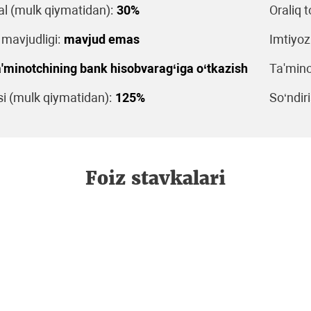
al (mulk qiymatidan):
30%
Oraliq t
 mavjudligi:
mavjud emas
Imtiyoz
'minotchining bank hisobvarag‘iga o‘tkazish
Ta'mino
 (mulk qiymatidan):
125%
So‘ndiri
Foiz stavkalari