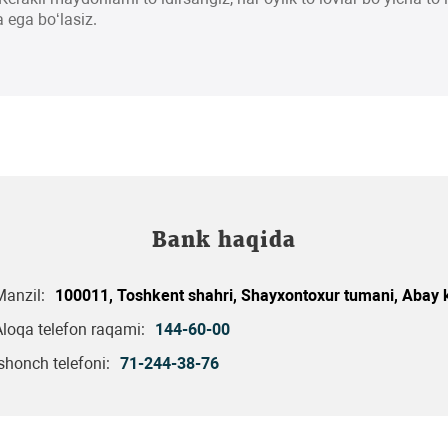
 ega bo‘lasiz.
Bank haqida
Manzil:
100011, Toshkent shahri, Shayxontoxur tumani, Abay k
loqa telefon raqami:
144-60-00
shonch telefoni:
71-244-38-76