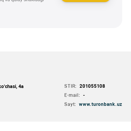
STIR:
201055108
o‘chasi, 4a
E-mail:
-
Sayt:
www.turonbank.uz