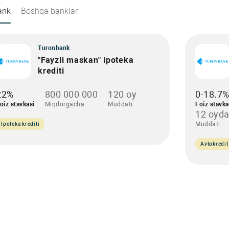
ank
Boshqa banklar
Turonbank
"Fayzli maskan" ipoteka
krediti
22%
800 000 000
120 oy
0-18.7
oiz stavkasi
Miqdorgacha
Muddati
Foiz stavka
12 oyda
Muddati
Ipoteka krediti
Avtokredit