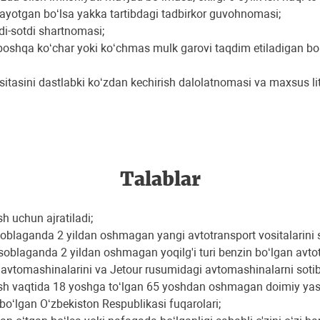
anayotgan bo‘lsa yakka tartibdagi tadbirkor guvohnomasi;
ldi-sotdi shartnomasi;
a boshqa ko‘char yoki ko‘chmas mulk garovi taqdim etiladigan bo‘
ositasini dastlabki ko‘zdan kechirish dalolatnomasi va maxsus 
Talablar
sh uchun ajratiladi;
soblaganda 2 yildan oshmagan yangi avtotransport vositalarini so
soblaganda 2 yildan oshmagan yoqilg'i turi benzin boʻlgan avtotra
avtomashinalarini va Jetour rusumidagi avtomashinalarni sotib o
zilish vaqtida 18 yoshga toʻlgan 65 yoshdan oshmagan doimiy y
 boʻlgan Oʻzbekiston Respublikasi fuqarolari;