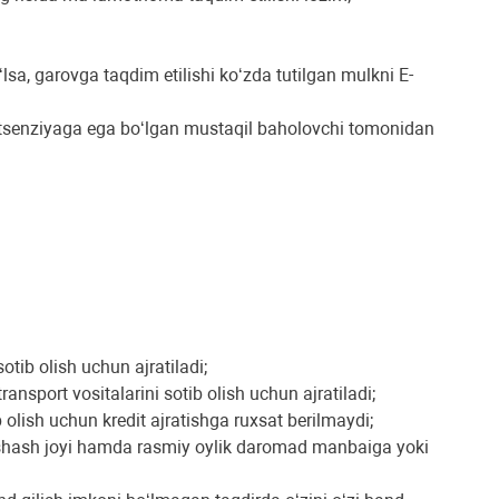
lsa, garovga taqdim etilishi ko‘zda tutilgan mulkni E-
litsenziyaga ega bo‘lgan mustaqil baholovchi tomonidan
tib olish uchun ajratiladi;
nsport vositalarini sotib olish uchun ajratiladi;
lish uchun kredit ajratishga ruxsat berilmaydi;
ashash joyi hamda rasmiy oylik daromad manbaiga yoki