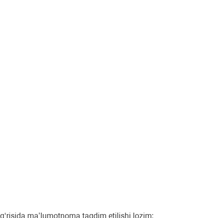
‘g‘risida maʼlumotnoma taqdim etilishi lozim;