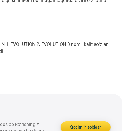
and qilish imkoni boʻlmagan taqdirda oʻzini oʻzi band
N 1, EVOLUTION 2, EVOLUTION 3 nomli kalit soʻzlari
di.
aqqoslab ko‘rishingiz
Kreditni hisoblash
liq va qulay shakldagi