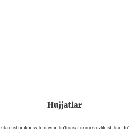
Hujjatlar
a olish imkoniyati mavjud bo‘lmasa, oxirgi 6 oylik ish haqi to