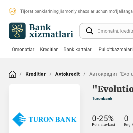
Tijorat banklarining jismoniy shaxslar uchun mo‘ljallanga
Omonatlar
Kreditlar
Bank kartalari
Pul o‘tkazmalari
Kreditlar
Avtokredit
Автокредит "Evolu
"Evoluti
Turonbank
0-25%
0
Foiz stavkasi
Eng 