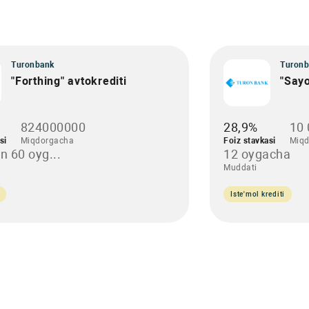
Turonbank
Turonb
"Forthing" avtokrediti
"Say
%
824000000
28,9%
10 
si
Miqdorgacha
Foiz stavkasi
Miqd
n 60 oyg...
12 oygacha
Muddati
Iste'mol krediti