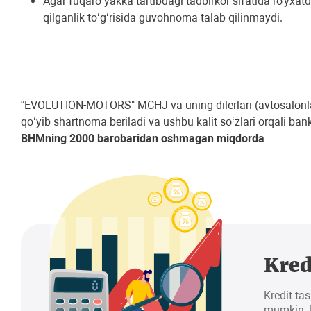
Agar fuqaro yakka tartibdagi tadbirkor sifatida ro'yxat
qilganlik toʻgʻrisida guvohnoma talab qilinmaydi.
“EVOLUTION-MOTORS" MCHJ va uning dilerlari (avtosalonla
qoʻyib shartnoma beriladi va ushbu kalit soʻzlari orqali bank
BHMning 2000 barobaridan oshmagan miqdorda
Kred
Kredit tas
mumkin. K