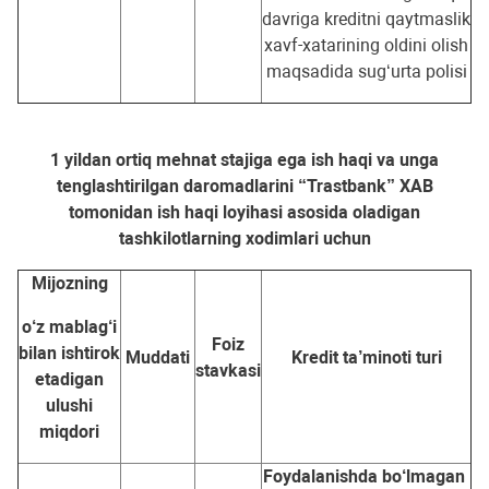
davriga kreditni qaytmaslik
xavf-xatarining oldini olish
maqsadida sug‘urta polisi
1 yildan ortiq mehnat stajiga ega ish haqi va unga
tenglashtirilgan daromadlarini “Trastbank” XAB
tomonidan ish haqi loyihasi asosida oladigan
tashkilotlarning xodimlari uchun
Mijozning
o‘z mablag‘i
Foiz
bilan ishtirok
Muddati
Kredit ta’minoti turi
stavkasi
etadigan
ulushi
miqdori
Foydalanishda bo‘lmagan