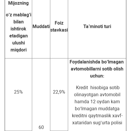
Mijozning
o‘z mablag‘i
bilan
Foiz
Muddati
Ta’minoti turi
ishtirok
stavkasi
etadigan
ulushi
miqdori
Foydalanishda bo‘lmagan
avtomobillarni sotib olish
uchun:
Kredit hisobiga sotib
25%
22,9%
olinayotgan avtomobil
hamda 12 oydan kam
bo‘lmagan muddatga
kreditni qaytmaslik xavf-
xataridan sug‘urta polisi
60