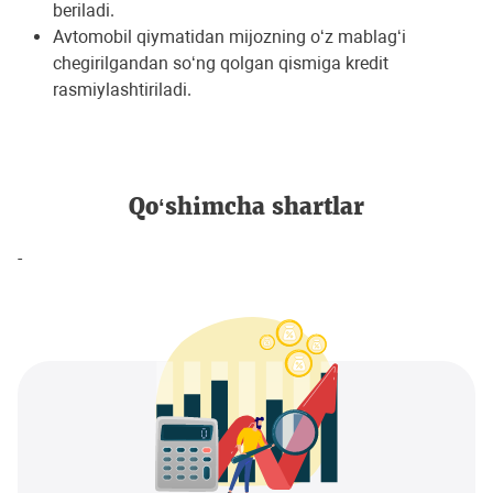
beriladi.
Avtomobil qiymatidan mijozning o‘z mablag‘i
chegirilgandan so‘ng qolgan qismiga kredit
rasmiylashtiriladi.
Qo‘shimcha shartlar
-