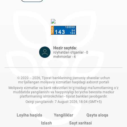
Hozir saytda:
ro'yhatdan o'tganlar - 0
mehmonlar - 4
© 2020 – 2026, Tijorat banklarining jismoniy shaxslar uchun
mo‘ljallangan moliyaviy xizmatlari haqidagi axborot portali
Moliyaviy xizmatlar va bank rekvizitlari to‘g‘risidagi ma'lumotlarning o‘z
muddatida yangilanishi va haqqoniyligi bo‘yicha bevosita mazkur
platformaning ishtirokchilari - tijorat banklari javobgardir.
Oxirgi yangilanish: 7 August 2026, 18:04 (GMT+5)
Loyiha haqida
Yangiliklar
Qayta aloqa
Izlash
Sayt xaritasi