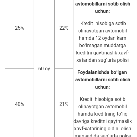
avtomobillarni sotib olish
uchun:
Kredit hisobiga sotib
25%
22%
olinayotgan avtomobil
hamda 12 oydan kam
bo‘lmagan muddatga
kreditni qaytmaslik xavf-
xataridan sug‘urta polisi
60 oy
Foydalanishda bo‘lgan
avtomobillarni sotib olish
uchun:
Kredit hisobiga sotib
40%
21%
olinayotgan avtomobil
hamda kreditning to‘liq
davriga kreditni qaytmaslik
xavf-xatarining oldini olish
maqsadida sug‘urta polisi