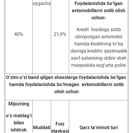
oygacha
Foydalanishda bo‘lgan
avtomobillarni sotib olish
uchun:
Kredit hisobiga sotib
40%
21,9%
olinayotgan avtomobil
hamda kreditning to‘liq
davriga kreditni qaytmaslik
xavf-xatarining oldini olish
maqsadida sug‘urta polisi
O‘zini-o‘zi band qilgan shaxslarga foydalanishda bo‘lgan
hamda foydalanishda bo‘lmagan avtomobillarni sotib
olish uchun
Mijozning
o‘z mablag‘i
bilan
Foiz
Muddati
Qarz ta’minoti turi
ishtirok
stavkasi