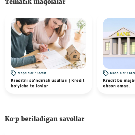
Tematik maqolalar
Maqolalar / Kredit
Maqolalar / Kre
Kreditni so‘ndirish usullari | Kredit
Kredit bu majbu
bo‘yicha to‘lovlar
ehson emas.
Ko‘p beriladigan savollar