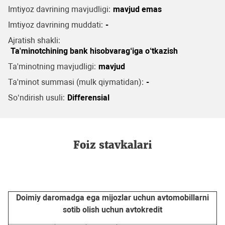
Imtiyoz davrining mavjudligi:
mavjud emas
Imtiyoz davrining muddati:
-
Ajratish shakli:
Ta'minotchining bank hisobvarag‘iga o‘tkazish
Ta'minotning mavjudligi:
mavjud
Ta'minot summasi (mulk qiymatidan):
-
So‘ndirish usuli:
Differensial
Foiz stavkalari
Doimiy daromadga ega mijozlar uchun avtomobillarni
sotib olish uchun avtokredit