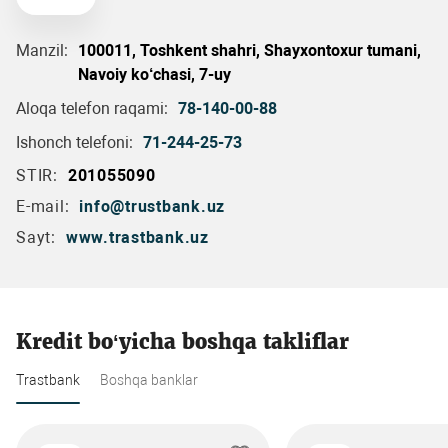
Manzil:
100011, Toshkent shahri, Shayxontoxur tumani,
Navoiy ko‘chasi, 7-uy
Aloqa telefon raqami:
78-140-00-88
Ishonch telefoni:
71-244-25-73
STIR:
201055090
E-mail:
info@trustbank.uz
Sayt:
www.trastbank.uz
Kredit bo‘yicha boshqa takliflar
Trastbank
Boshqa banklar