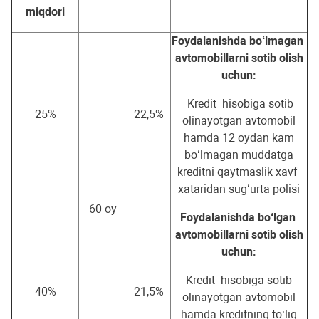
miqdori
Foydalanishda bo‘lmagan
avtomobillarni sotib olish
uchun:
Kredit hisobiga sotib
25%
22,5%
olinayotgan avtomobil
hamda 12 oydan kam
bo‘lmagan muddatga
kreditni qaytmaslik xavf-
xataridan sug‘urta polisi
60 oy
Foydalanishda bo‘lgan
avtomobillarni sotib olish
uchun:
Kredit hisobiga sotib
40%
21,5%
olinayotgan avtomobil
hamda kreditning to‘liq