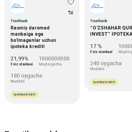
Trastbank
Trastbank
Rasmiy daromad
“O‘ZSHAHAR QUR
manbaiga ega
INVEST” IPOTEKA
bo'lmaganlar uchun
17 %
1000
ipoteka krediti
Foiz stavkasi
Miqdor
21,99%
1000000000
240 oygacha
Foiz stavkasi
Miqdorgacha
Muddati
180 oygacha
Muddati
Ipoteka krediti
Ipoteka krediti