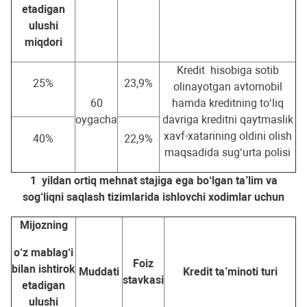
etadigan
ulushi
miqdori
Kredit hisobiga sotib
25%
23,9%
olinayotgan avtomobil
60
hamda kreditning to‘liq
oygacha
davriga kreditni qaytmaslik
xavf-xatarining oldini olish
40%
22,9%
maqsadida sug‘urta polisi
1 yildan ortiq mehnat stajiga ega bo‘lgan ta’lim va
sog‘liqni saqlash tizimlarida ishlovchi xodimlar uchun
Mijozning
o‘z mablag‘i
Foiz
bilan ishtirok
Muddati
Kredit ta’minoti turi
stavkasi
etadigan
ulushi