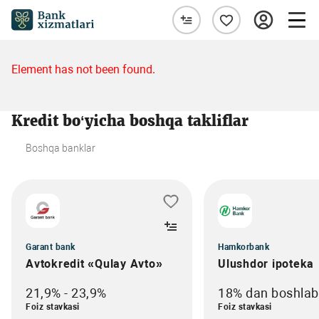
Element has not been found.
Kredit bo‘yicha boshqa takliflar
Boshqa banklar
Garant bank
Hamkorbank
Avtokredit «Qulay Avto»
Ulushdor ipoteka
21,9% - 23,9%
18% dan boshlab
Foiz stavkasi
Foiz stavkasi