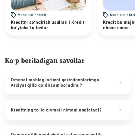
Maqolalar / Kredit
Maqolalar / Kre
Kreditni so‘ndirish usullari | Kredit
Kredit bu majbu
bo‘yicha to‘lovlar
ehson emas.
Ko‘p beriladigan savollar
Omonat mablag'larimni qarindoshlarimga
vasiyat qilib qoldirsam bo'ladimi?
Kreditning to'liq qiymati nimani anglatadi?
Qanday qilib naqd chet el valyutasini sotib