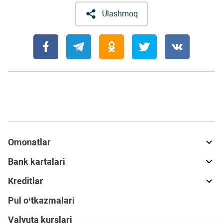
Ulashmoq
Omonatlar
Bank kartalari
Kreditlar
Pul o‘tkazmalari
Valyuta kurslari