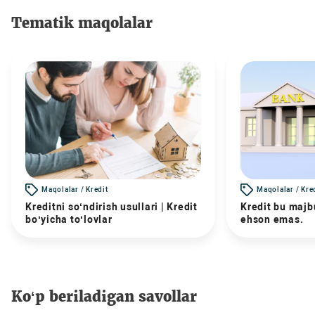
Tematik maqolalar
Maqolalar / Kredit
Maqolalar / Kre
Kreditni so‘ndirish usullari | Kredit
Kredit bu majbu
bo‘yicha to‘lovlar
ehson emas.
Ko‘p beriladigan savollar