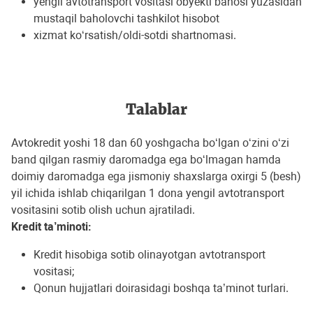
yengil avtotransport vositasi obyekti bahosi yuzasidan
mustaqil baholovchi tashkilot hisobot
xizmat ko‘rsatish/oldi-sotdi shartnomasi.
Talablar
Avtokredit yoshi 18 dan 60 yoshgacha bo‘lgan o‘zini o‘zi
band qilgan rasmiy daromadga ega bo‘lmagan hamda
doimiy daromadga ega jismoniy shaxslarga oxirgi 5 (besh)
yil ichida ishlab chiqarilgan 1 dona yengil avtotransport
vositasini sotib olish uchun ajratiladi.
Kredit ta’minoti:
Kredit hisobiga sotib olinayotgan avtotransport
vositasi;
Qonun hujjatlari doirasidagi boshqa ta’minot turlari.