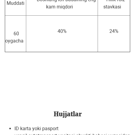
Muddati
kam miqdori
stavkasi
40%
24%
60
oygacha
Hujjatlar
ID karta yoki pasport