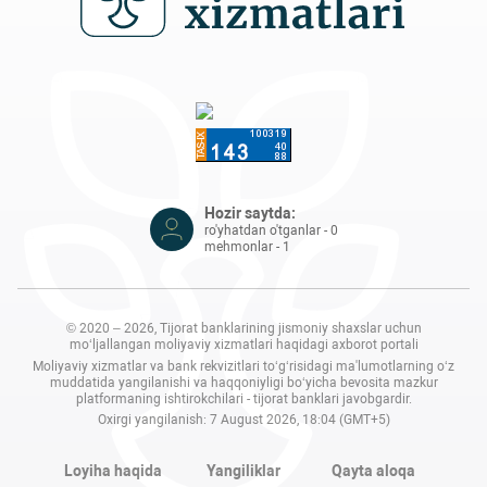
Hozir saytda:
ro'yhatdan o'tganlar - 0
mehmonlar - 1
© 2020 – 2026, Tijorat banklarining jismoniy shaxslar uchun
mo‘ljallangan moliyaviy xizmatlari haqidagi axborot portali
Moliyaviy xizmatlar va bank rekvizitlari to‘g‘risidagi ma'lumotlarning o‘z
muddatida yangilanishi va haqqoniyligi bo‘yicha bevosita mazkur
platformaning ishtirokchilari - tijorat banklari javobgardir.
Oxirgi yangilanish: 7 August 2026, 18:04 (GMT+5)
Loyiha haqida
Yangiliklar
Qayta aloqa