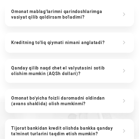
Omonat mablag'larimni qarindoshlarimga
vasiyat qilib qoldirsam bo'ladimi?
Kreditning to'liq qiymati nimani anglatadi?
Qanday qilib naqd chet el valyutasini sotib
olishim mumkin (AQSh dollari)?
Omonat bo'yicha foizli daromadni oldindan
(avans shaklida) olish mumkinmi?
Tijorat bankidan kredit olishda bankka qanday
ta'minot turlarini taqdim etish mumkin?