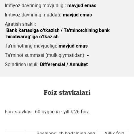
Imtiyoz davrining mavjudligi:
mavjud emas
Imtiyoz davrining muddati:
mavjud emas
Ajratish shakli:
Bank kartasiga o‘tkazish / Ta'minotchining bank
hisobvarag‘iga o‘tkazish
Ta'minotning mavjudligi:
mavjud emas
Ta'minot summasi (mulk qiymatidan):
-
So‘ndirish usuli:
Differensial / Annuitet
Foiz stavkalari
Foiz stavkasi: 60 oygacha - yillik 26 foiz.
Boshlang'ich badalning eng
Yillik foiz