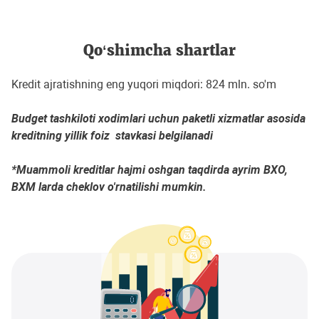
Qo‘shimcha shartlar
Kredit ajratishning eng yuqori miqdori: 824 mln. so'm
Budget tashkiloti
xodimlari uchun paketli xizmatlar asosida
kre
d
itning yillik foiz stavkasi belgilanadi
*Muammoli kreditlar hajmi oshgan taqdirda ayrim BXO,
BXM larda cheklov o'rnatilishi mumkin.