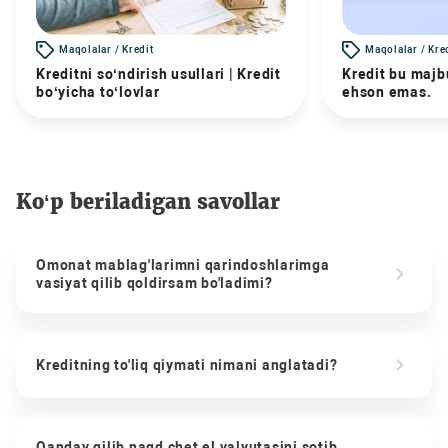
Maqolalar / Kredit
Maqolalar / Kre
Kreditni so‘ndirish usullari | Kredit
Kredit bu majbu
bo‘yicha to‘lovlar
ehson emas.
Ko‘p beriladigan savollar
Omonat mablag'larimni qarindoshlarimga
vasiyat qilib qoldirsam bo'ladimi?
Kreditning to'liq qiymati nimani anglatadi?
Qanday qilib naqd chet el valyutasini sotib