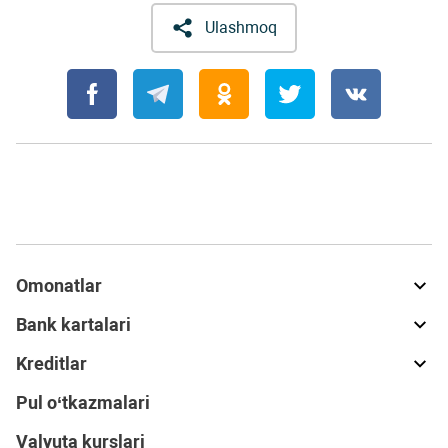
Ulashmoq
Omonatlar
Bank kartalari
Kreditlar
Pul o‘tkazmalari
Valyuta kurslari