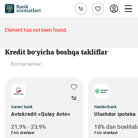
Element has not been found.
Kredit bo‘yicha boshqa takliflar
Boshqa banklar
Garant bank
Hamkorbank
Avtokredit «Qulay Avto»
Ulushdor ipoteka
21,9% - 23,9%
18% dan boshlab
Foiz stavkasi
Foiz stavkasi