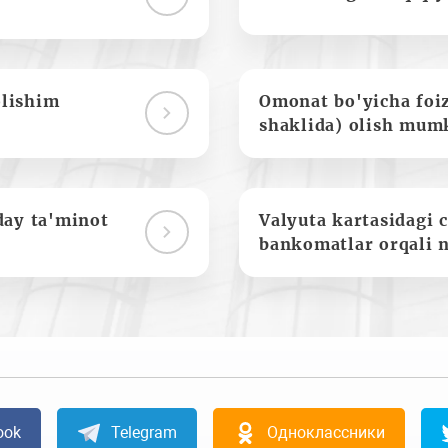
olishim
Omonat bo'yicha foi
shaklida) olish mum
day ta'minot
Valyuta kartasidagi c
bankomatlar orqali 
ook
Telegram
Одноклассники