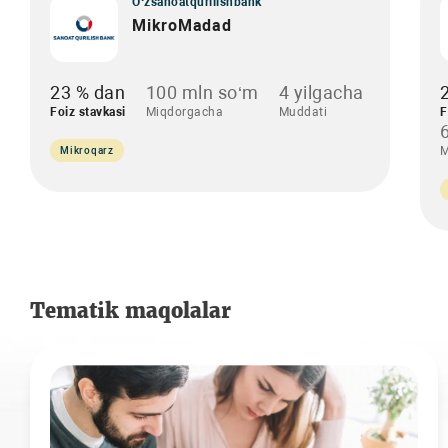
O‘zsanoatqurilishbank
MikroMadad
23 % dan
100 mln so‘m
4 yilgacha
Foiz stavkasi
Miqdorgacha
Muddati
F
M
Mikroqarz
Tematik maqolalar