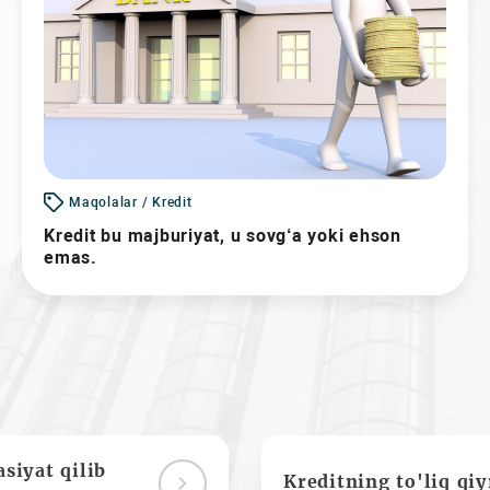
Maqolalar / Kredit
Kredit bu majburiyat, u sovg‘a yoki ehson
emas.
siyat qilib
Kreditning to'liq qi