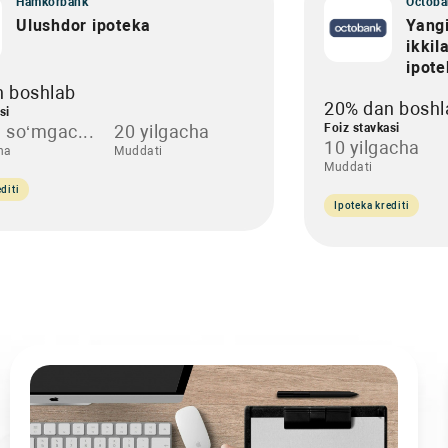
Hamkorbank
Octoba
Ulushdor ipoteka
Yangi
ikkil
ipot
n boshlab
20% dan boshl
si
 so‘mgac...
20 yilgacha
Foiz stavkasi
10 yilgacha
ha
Muddati
Muddati
diti
Ipoteka krediti