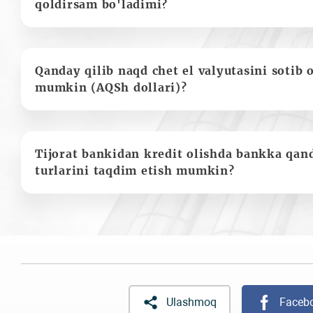
qoldirsam bo'ladimi?
Qanday qilib naqd chet el valyutasini sotib 
mumkin (AQSh dollari)?
Tijorat bankidan kredit olishda bankka qan
turlarini taqdim etish mumkin?
Ulashmoq
Faceb