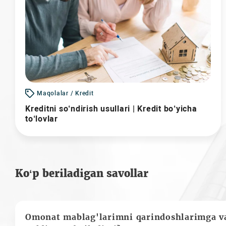
Maqolalar / Kredit
Kreditni so‘ndirish usullari | Kredit bo‘yicha
to‘lovlar
Ko‘p beriladigan savollar
Omonat mablag'larimni qarindoshlarimga va