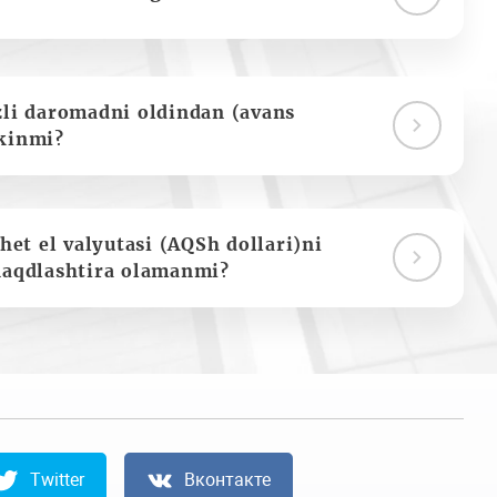
zli daromadni oldindan (avans
kinmi?
het el valyutasi (AQSh dollari)ni
naqdlashtira olamanmi?
Twitter
Вконтакте