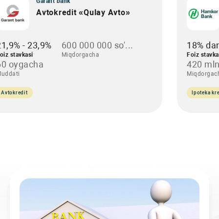
Garant bank
Avtokredit «Qulay Avto»
21,9% - 23,9%
600 000 000 so'...
18% da
oiz stavkasi
Miqdorgacha
Foiz stavka
60 oygacha
420 mln
uddati
Miqdorgac
Avtokredit
Ipoteka kre