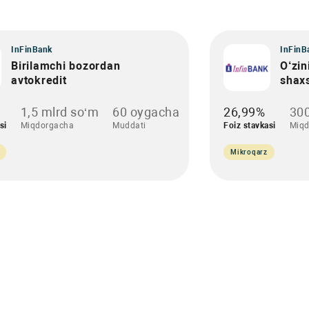
InFinBank
InFinB
Birilamchi bozordan
O‘zin
avtokredit
shax
1,5 mlrd so‘m
60 oygacha
26,99%
300
si
Miqdorgacha
Muddati
Foiz stavkasi
Miqd
Mikroqarz