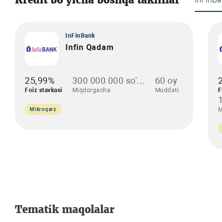
InFinBank
Infin Qadam
25,99%
300 000 000 so'...
60 oy
Foiz stavkasi
Miqdorgacha
Muddati
F
M
Mikroqarz
Tematik maqolalar