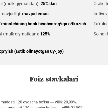
al (mulk qiymatidan):
25% dan
Oraliq t
 mavjudligi:
mavjud emas
Imtiyoz
'minotchining bank hisobvarag‘iga o‘tkazish
Ta'mino
 (mulk qiymatidan):
125%
So‘ndiri
o‘yish (sotib olinayotgan uy-joy)
Foiz stavkalari
 muddati 120 oygacha bo‘lsa — yillik 20,99%.
dit muddati 120 oygacha bo‘lsa — yillik 21,99%.