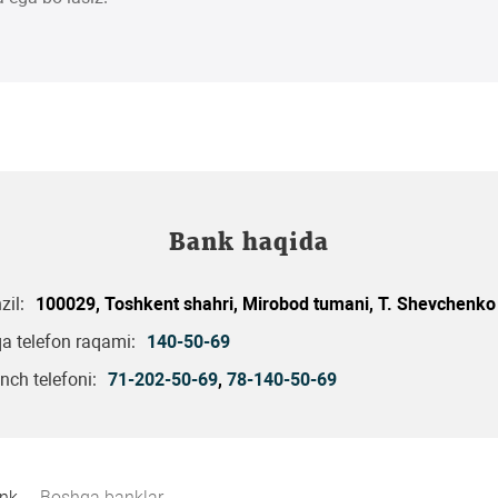
Bank haqida
il:
100029, Toshkent shahri, Mirobod tumani, T. Shevchenko 
a telefon raqami:
140-50-69
nch telefoni:
71-202-50-69
,
78-140-50-69
ank
Boshqa banklar