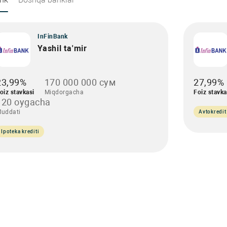
InFinBank
Yashil ta'mir
23,99%
170 000 000 сум
27,99%
oiz stavkasi
Miqdorgacha
Foiz stavka
120 oygacha
uddati
Avtokredit
Ipoteka krediti