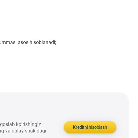
 summasi asos hisoblanadi;
aqqoslab ko‘rishingiz
Kreditni hisoblash
liq va qulay shakldagi