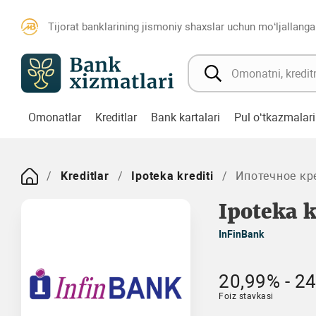
Tijorat banklarining jismoniy shaxslar uchun mo‘ljallanga
Omonatlar
Kreditlar
Bank kartalari
Pul o‘tkazmalari
Kreditlar
Ipoteka krediti
Ипотечное кр
Ipoteka k
InFinBank
20,99% - 2
Foiz stavkasi