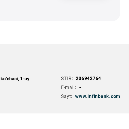
STIR:
206942764
ko‘chasi, 1-uy
E-mail:
-
Sayt:
www.infinbank.com