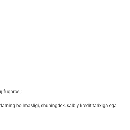
j fuqarosi;
zlarning boʻlmasligi, shuningdek, salbiy kredit tarixiga ega