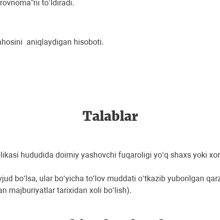
ovnoma”ni to’ldiradi.
osini aniqlaydigan hisoboti.
Talablar
ikasi hududida doimiy yashovchi fuqaroligi yoʻq shaxs yoki xori
mavjud boʻlsa, ular boʻyicha toʻlov muddati oʻtkazib yuborilgan qar
 majburiyatlar tarixidan xoli boʻlish).