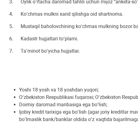
3. Oylik o’rtacha daromad tahlili uchun mijoz “anketa-so’r
4. Koʻchmas mulkni xarid qilishga oid shartnoma.
5. Mustaqil baholovchining koʻchmas mulkning bоzor bah
6. Kadastr hujjatlari toʻplami.
7. Taʼminot boʻyicha hujjatlar.
Yoshi 18 yosh va 18 yoshdan yuqori;
Oʻzbekiston Respublikasi fuqarosi; Oʻzbekiston Respubl
Doimiy daromad manbasiga ega boʻlish;
Ijobiy kredit tarixiga ega boʻlish (agar joriy kreditlar 
bo’lmaslik bank/banklar oldida oʻz vaqtida bajarilmagan