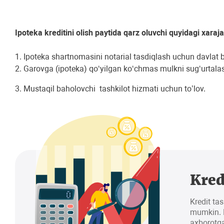
Ipoteka kreditini olish paytida qarz oluvchi quyidagi xaraja
1. Ipoteka shartnomasini notarial tasdiqlash uchun davlat b
2. Garovga (ipoteka) qoʻyilgan koʻchmas mulkni sugʻurtala
3. Mustaqil baholovchi tashkilot hizmati uchun to’lov.
Kred
Kredit tas
mumkin. K
axborotga