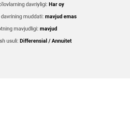
o'lovlarning davriyligi:
Har oy
 davrining muddati:
mavjud emas
tning mavjudligi:
mavjud
sh usuli:
Differensial / Annuitet