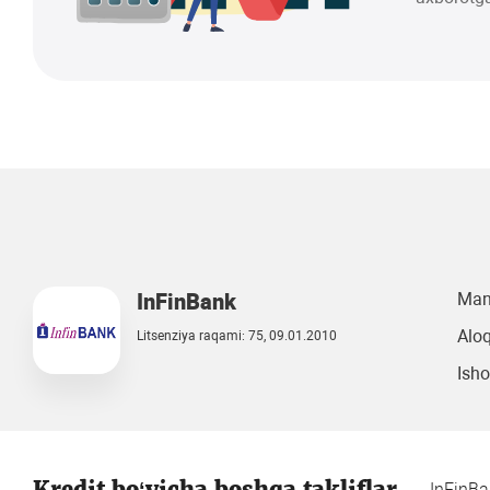
InFinBank
Manz
Aloq
Litsenziya raqami: 75, 09.01.2010
Isho
Kredit bo‘yicha boshqa takliflar
InFinB