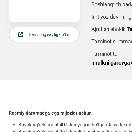
Boshlang‘ich bad
Imtiyoz davrining
Ajratish shakli:
Ta
Bankning saytiga o‘tish
Ta'minot summasi
Ta'minot turi:
mulkni garovga q
Rasmiy daromadga ega mijozlar uchun
Boshlang‘ich badal 40%dan yuqori bo‘lganda va kredit
Boshlang‘ich badal 25%dan 40%gacha bo‘lganda va kre