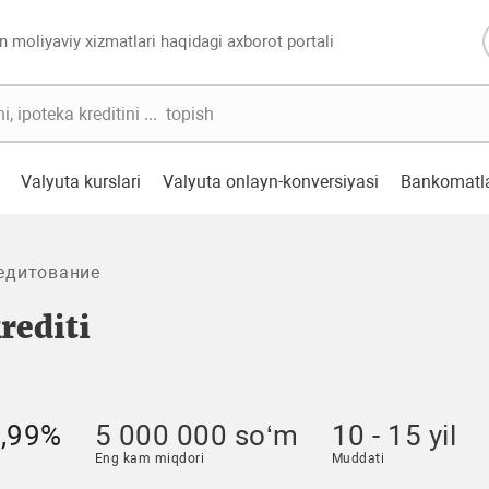
n moliyaviy xizmatlari haqidagi axborot portali
Valyuta kurslari
Valyuta onlayn-konversiyasi
Bankomatl
едитование
rediti
4,99%
5 000 000 so‘m
10 - 15 yil
Eng kam miqdori
Muddati