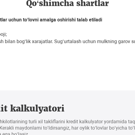
Qo‘shimcha shartlar
tlar uchun toʻlovni amalga oshirishi talab etiladi
oji;
sh bilan bogʻlik xarajatlar. Sugʻurtalash uchun mulkning garov
it kalkulyatori
hkilotlarining turli xil takliflarini kredit kalkulyator yordamida t
erakli maydonlarni to‘ldirsangiz, har oylik to‘lovlar bo‘yicha to‘
 ega bo‘lasiz.