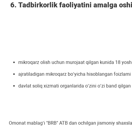
Tadbirkorlik faoliyatini amalga osh
mikroqarz olish uchun murojaat qilgan kunida 18 yosh
ajratiladigan mikroqarz boʻyicha hisoblangan foizlarni
davlat soliq xizmati organlarida oʻzini oʻzi band qilgan
Omonat mablagʻi "BRB" ATB dan ochilgan jismoniy shaxslar p