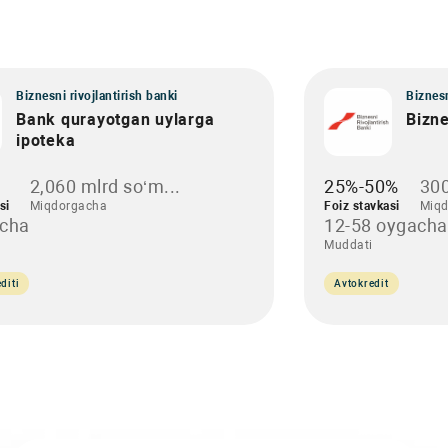
Biznesni rivojlantirish banki
Biznesn
Bank qurayotgan uylarga
Bizn
ipoteka
2,060 mlrd so‘m...
25%-50%
300
si
Miqdorgacha
Foiz stavkasi
Miqd
acha
12-58 oygacha
Muddati
diti
Avtokredit