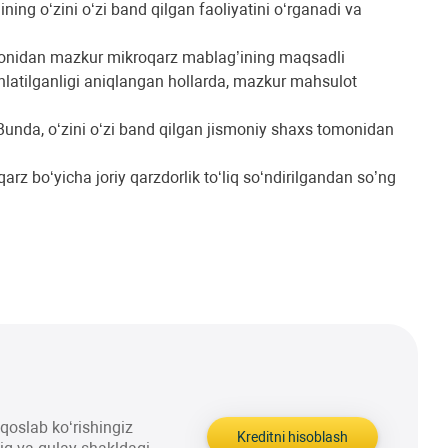
ning o‘zini o‘zi band qilgan faoliyatini o‘rganadi va
tomonidan mazkur mikroqarz mablag’ining maqsadli
shlatilganligi aniqlangan hollarda, mazkur mahsulot
 Bunda, oʻzini oʻzi band qilgan jismoniy shaxs tomonidan
rz bo‘yicha joriy qarzdorlik toʻliq soʻndirilgandan so’ng
aqqoslab ko‘rishingiz
Kreditni hisoblash