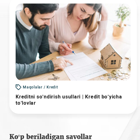
Maqolalar / Kredit
Kreditni so‘ndirish usullari | Kredit bo‘yicha
to‘lovlar
Ko‘p beriladigan savollar