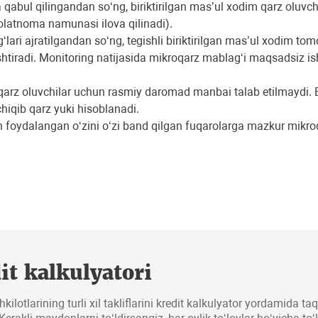
qabul qilingandan so‘ng, biriktirilgan mas’ul xodim qarz oluvchi
olatnoma namunasi ilova qilinadi).
lari ajratilgandan so‘ng, tegishli biriktirilgan mas’ul xodim 
lashtiradi. Monitoring natijasida mikroqarz mablag‘i maqsadsiz i
n qarz oluvchilar uchun rasmiy daromad manbai talab etilmaydi.
hiqib qarz yuki hisoblanadi.
 foydalangan oʻzini oʻzi band qilgan fuqarolarga mazkur mikroqa
it kalkulyatori
hkilotlarining turli xil takliflarini kredit kalkulyator yordamida t