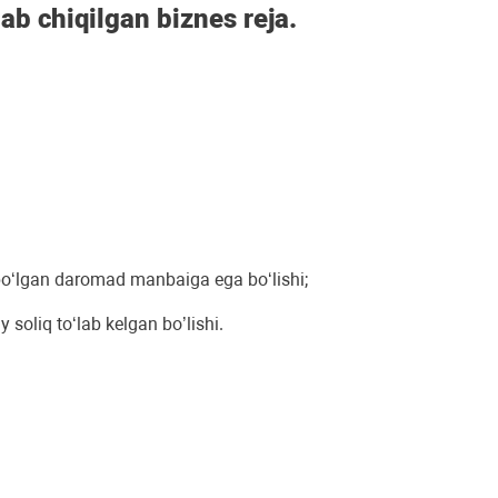
ab chiqilgan biznes reja.
i boʻlgan daromad manbaiga ega boʻlishi;
 soliq toʻlab kelgan bo’lishi.