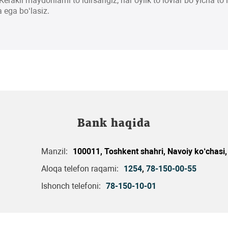
erakli maydonlarni to‘ldirsangiz, har oylik to‘lovlar bo‘yicha to‘
 ega bo‘lasiz.
Bank haqida
Manzil:
100011, Toshkent shahri, Navoiy ko‘chasi
Aloqa telefon raqami:
1254
,
78-150-00-55
Ishonch telefoni:
78-150-10-01