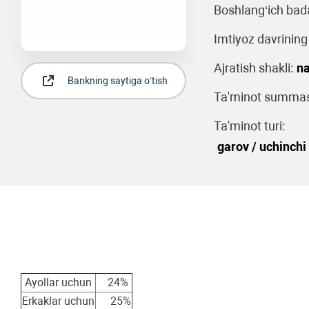
Boshlang‘ich bada
Imtiyoz davrining
Ajratish shakli:
na
Bankning saytiga o‘tish
Ta'minot summas
Ta'minot turi:
garov / uchinchi 
Ayollar uchun
24%
Erkaklar uchun
25%