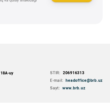
liq va qulay shakldagi
STIR:
206916313
, 18A-uy
E-mail:
headoffice@brb.uz
Sayt:
www.brb.uz