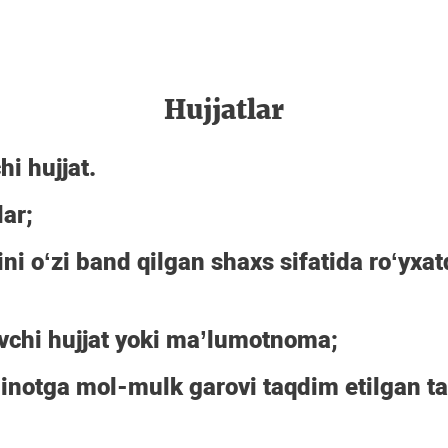
Hujjatlar
i hujjat.
ar;
ini oʻzi band qilgan shaxs sifatida roʻyxat
lovchi hujjat yoki ma’lumotnoma;
minotga mol-mulk garovi taqdim etilgan t