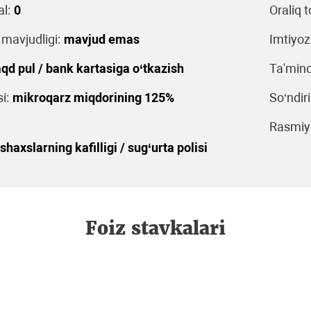
l:
0
Oraliq t
 mavjudligi:
mavjud emas
Imtiyoz
qd pul / bank kartasiga o‘tkazish
Ta'mino
i:
mikroqarz miqdorining 125%
So‘ndiri
Rasmiyl
shaxslarning kafilligi / sug‘urta polisi
Foiz stavkalari