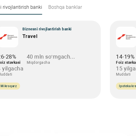
 rivojlantirish banki
Boshqa banklar
Biznesni rivojlantirish banki
Travel
26-28%
40 mln so‘mgach...
14-19%
oiz stavkasi
Miqdorgacha
Foiz stavka
4 yilgacha
15 yilg
uddati
Muddati
Mikroqarz
Ipoteka kre