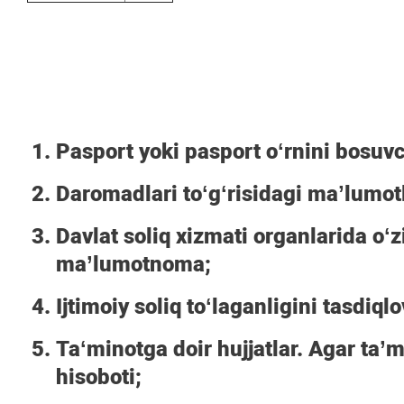
Pasport yoki pasport oʻrnini bosuvch
Daromadlari toʻgʻrisidagi maʼlumotl
Davlat soliq xizmati organlarida oʻz
ma’lumotnoma;
Ijtimoiy soliq toʻlaganligini tasdiq
Taʻminotga doir hujjatlar. Agar ta’
hisoboti;