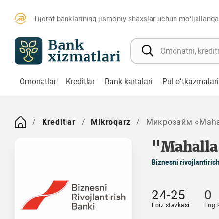
Tijorat banklarining jismoniy shaxslar uchun mo‘ljallanga
Omonatlar
Kreditlar
Bank kartalari
Pul o‘tkazmalari
Kreditlar
Mikroqarz
Микрозайм «Mahal
"Mahalla
Biznesni rivojlantiris
24-25
0
Foiz stavkasi
Eng 