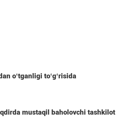
dan oʻtganligi toʻgʻrisida
aqdirda mustaqil baholovchi tashkilot