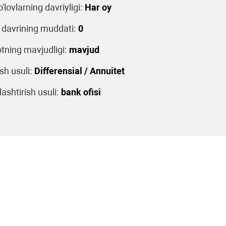
o'lovlarning davriyligi:
Har oy
 davrining muddati:
0
tning mavjudligi:
mavjud
sh usuli:
Differensial / Annuitet
ashtirish usuli:
bank ofisi