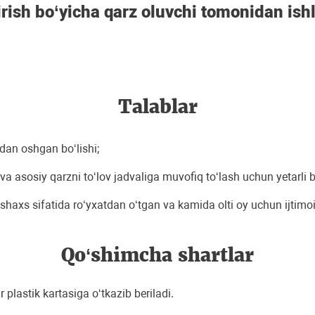
irish bo‘yicha qarz oluvchi tomonidan ishl
Talablar
dan oshgan boʻlishi;
 va asosiy qarzni toʻlov jadvaliga muvofiq toʻlash uchun yetarl
 shaxs sifatida roʻyxatdan oʻtgan va kamida olti oy uchun ijtimoiy
Qo‘shimcha shartlar
lastik kartasiga oʻtkazib beriladi.