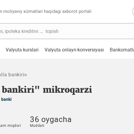
n moliyaviy xizmatlari haqidagi axborot portali
Valyuta kurslari
Valyuta onlayn-konversiyasi
Bankomatl
la bankiri»
 bankiri" mikroqarzi
h banki
36 oygacha
kam miqdori
Muddati