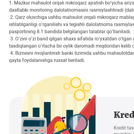
1. Mazkur mahsulot orqali mikroqarz ajratish bo‘yicha ariza 
dastlabki monitoring dalolatnomasini rasmiylashtiradi (dal
2. Qarz oluvchiga ushbu mahsulot orqali mikroqarz mablag‘
ishlatilganligi o’rganilishi va tegishli dalolatnoma rasmiy
pasportining 8.1 bandida belgilangan talablar qo’llaniladi.
3. Oʻzini oʻzi band qilgan shaxs sifatida roʻyxatdan oʻtga
tasdiqlangan o’rtacha bir oylik daromadi miqdoridan kelib c
4. Biznesni rivojlantirish banki tizimida ushbu mahsulotdan
qayta foydalanishga ruxsat beriladi.
Kred
Kredit tas