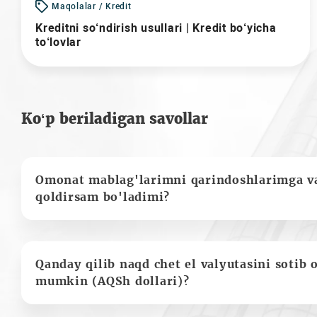
Maqolalar / Kredit
Kreditni so‘ndirish usullari | Kredit bo‘yicha
to‘lovlar
Ko‘p beriladigan savollar
Omonat mablag'larimni qarindoshlarimga va
qoldirsam bo'ladimi?
Qanday qilib naqd chet el valyutasini sotib 
mumkin (AQSh dollari)?