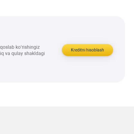
aqqoslab ko‘rishingiz
Kreditni hisoblash
liq va qulay shakldagi