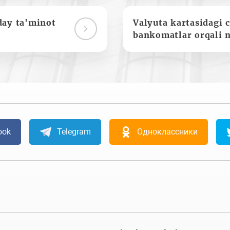
day ta'minot
Valyuta kartasidagi c
bankomatlar orqali 
ook
Telegram
Одноклассники