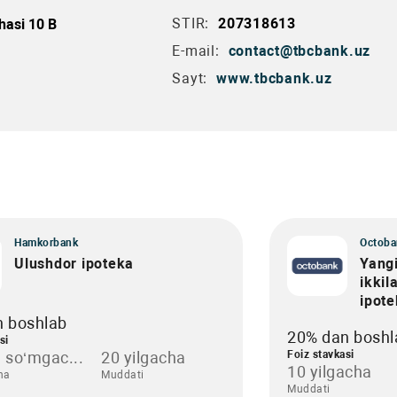
STIR:
207318613
hasi 10 B
E-mail:
contact@tbcbank.uz
Sayt:
www.tbcbank.uz
Hamkorbank
Octoba
Ulushdor ipoteka
Yangi
ikkil
ipot
n boshlab
20% dan boshl
si
 so‘mgac...
20 yilgacha
Foiz stavkasi
10 yilgacha
ha
Muddati
Muddati