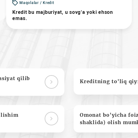
Maqolalar / Kredit
Kredit bu majburiyat, u sovg‘a yoki ehson
emas.
siyat qilib
Kreditning to'liq qi
olishim
Omonat bo'yicha foi
shaklida) olish mum