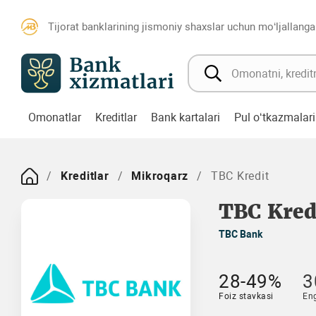
Tijorat banklarining jismoniy shaxslar uchun mo‘ljallanga
Omonatlar
Kreditlar
Bank kartalari
Pul o‘tkazmalari
Kreditlar
Mikroqarz
TBC Kredit
TBC Kred
TBC Bank
28-49%
3
Foiz stavkasi
En