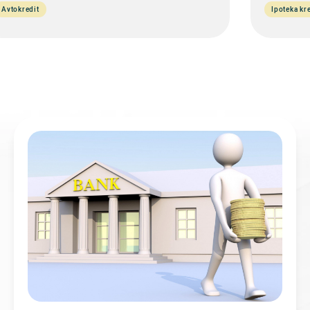
Avtokredit
Ipoteka kre