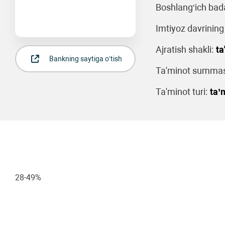
Boshlang‘ich bada
Imtiyoz davrining
Ajratish shakli:
ta
Bankning saytiga o‘tish
Ta'minot summas
Ta'minot turi:
ta’
28-49%