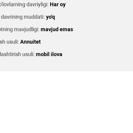
o'lovlarning davriyligi:
Har oy
 davrining muddati:
yo'q
tning mavjudligi:
mavjud emas
sh usuli:
Annuitet
ashtirish usuli:
mobil ilova