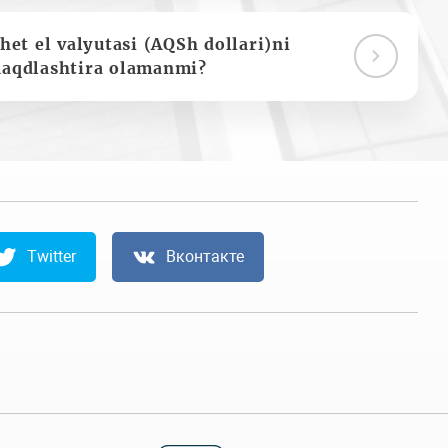
het el valyutasi (AQSh dollari)ni
naqdlashtira olamanmi?
Twitter
Вконтакте