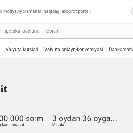
n moliyaviy xizmatlari haqidagi axborot portali
Valyuta kurslari
Valyuta onlayn-konversiyasi
Bankomatl
it
00 000 so‘m
3 oydan 36 oyga...
g kam miqdori
Muddati