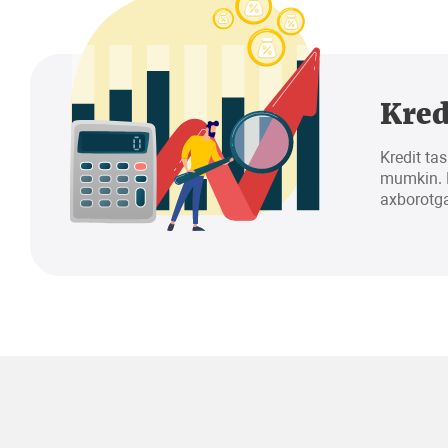
Kred
Kredit tas
mumkin. K
axborotga