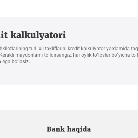
it kalkulyatori
hkilotlarining turli xil takliflarini kredit kalkulyator yordamida t
erakli maydonlarni to‘ldirsangiz, har oylik to‘lovlar bo‘yicha to‘
 ega bo‘lasiz.
Bank haqida