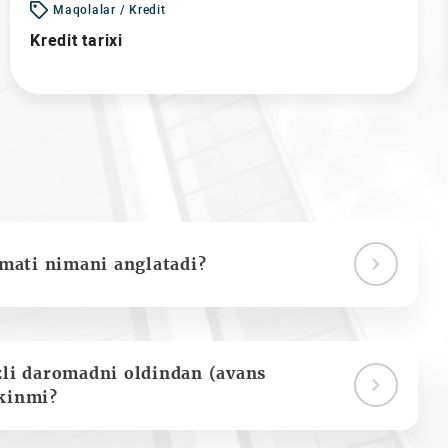
Maqolalar / Kredit
Kredit tarixi
ymati nimani anglatadi?
zli daromadni oldindan (avans
kinmi?