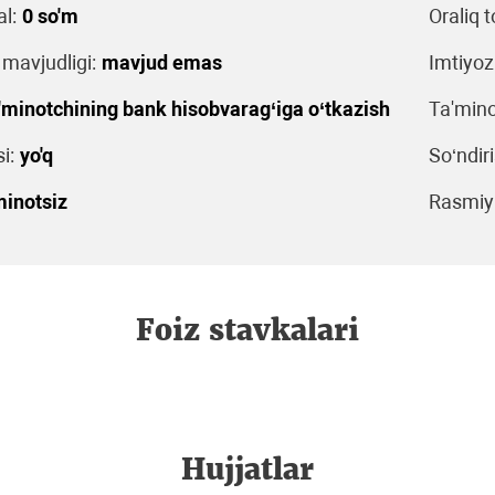
l:
0 so'm
Oraliq t
 mavjudligi:
mavjud emas
Imtiyoz
'minotchining bank hisobvarag‘iga o‘tkazish
Ta'mino
i:
yo'q
So‘ndiri
minotsiz
Rasmiyl
Foiz stavkalari
Hujjatlar