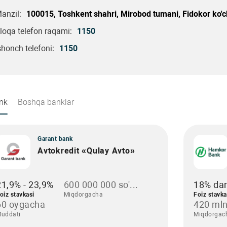
anzil:
100015, Toshkent shahri, Mirobod tumani, Fidokor ko'c
loqa telefon raqami:
1150
shonch telefoni:
1150
nk
Boshqa banklar
Garant bank
Avtokredit «Qulay Avto»
21,9% - 23,9%
600 000 000 so'...
18% da
oiz stavkasi
Miqdorgacha
Foiz stavka
60 oygacha
420 mln
uddati
Miqdorgac