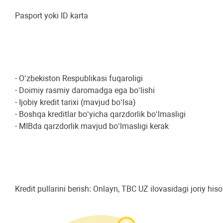
Pasport yoki ID karta
- O‘zbekiston Respublikasi fuqaroligi
- Doimiy rasmiy daromadga ega boʻlishi
- Ijobiy kredit tarixi (mavjud boʻlsa)
- Boshqa kreditlar boʻyicha qarzdorlik boʻlmasligi
- MIBda qarzdorlik mavjud boʻlmasligi kerak
Kredit pullarini berish: Onlayn, TBC UZ ilovasidagi joriy hi