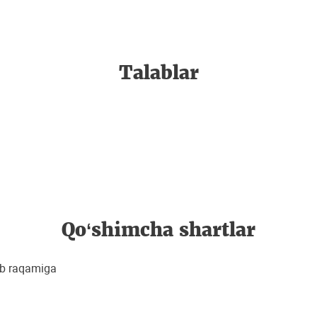
Talablar
Qo‘shimcha shartlar
sob raqamiga