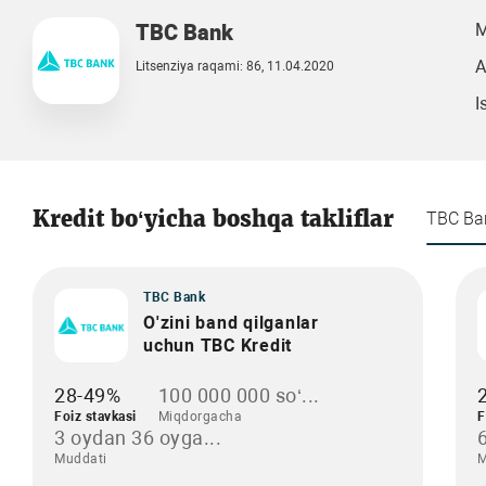
TBC Bank
M
A
Litsenziya raqami: 86, 11.04.2020
I
Kredit bo‘yicha boshqa takliflar
TBC Ba
TBC Bank
O'zini band qilganlar
uchun TBC Kredit
28-49%
100 000 000 so‘...
Foiz stavkasi
Miqdorgacha
F
3 oydan 36 oyga...
Muddati
M