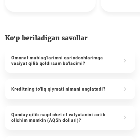
Ko‘p beriladigan savollar
Omonat mablag'larimni qarindoshlarimga
vasiyat qilib qoldirsam bo'ladimi?
Kreditning to'liq qiymati nimani anglatadi?
Qanday qilib naqd chet el valyutasini sotib
olishim mumkin (AQSh dollari)?