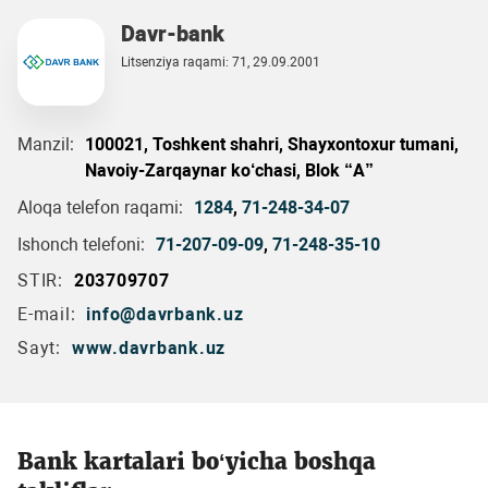
Davr-bank
Litsenziya raqami: 71, 29.09.2001
Manzil:
100021, Toshkent shahri, Shayxontoxur tumani,
Navoiy-Zarqaynar ko‘chasi, Blok “A”
Aloqa telefon raqami:
1284
,
71-248-34-07
Ishonch telefoni:
71-207-09-09
,
71-248-35-10
STIR:
203709707
E-mail:
info@davrbank.uz
Sayt:
www.davrbank.uz
Bank kartalari bo‘yicha boshqa