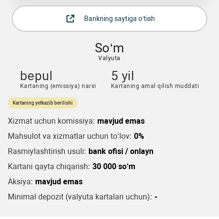
Bankning saytiga o‘tish
So‘m
Valyuta
bepul
5 yil
Kartaning (emissiya) narxi
Kartaning amal qilish muddati
Kartaning yetkazib berilishi
Xizmat uchun komissiya:
mavjud emas
Mahsulot va xizmatlar uchun to‘lov:
0%
Rasmiylashtirish usuli:
bank ofisi / onlayn
Kartani qayta chiqarish:
30 000 so‘m
Aksiya:
mavjud emas
Minimal depozit (valyuta kartalari uchun):
-