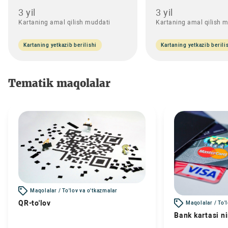
3 yil
3 yil
Kartaning amal qilish muddati
Kartaning amal qilish 
Kartaning yetkazib berilishi
Kartaning yetkazib berili
Tematik maqolalar
Maqolalar / To'lov va o'tkazmalar
QR-to'lov
Maqolalar / To'
Bank kartasi n