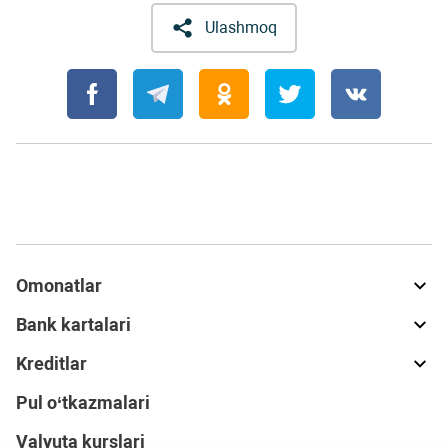
Ulashmoq
Omonatlar
Bank kartalari
Kreditlar
Pul o‘tkazmalari
Valyuta kurslari