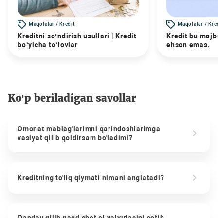
Maqolalar / Kredit
Maqolalar / Kre
Kreditni so‘ndirish usullari | Kredit
Kredit bu majbu
bo‘yicha to‘lovlar
ehson emas.
Ko‘p beriladigan savollar
Omonat mablag'larimni qarindoshlarimga
vasiyat qilib qoldirsam bo'ladimi?
Kreditning to'liq qiymati nimani anglatadi?
Qanday qilib naqd chet el valyutasini sotib