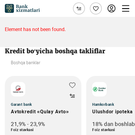
Element has not been found.
Kredit bo‘yicha boshqa takliflar
Boshqa banklar
Garant bank
Hamkorbank
Avtokredit «Qulay Avto»
Ulushdor ipoteka
21,9% - 23,9%
18% dan boshlab
Foiz stavkasi
Foiz stavkasi