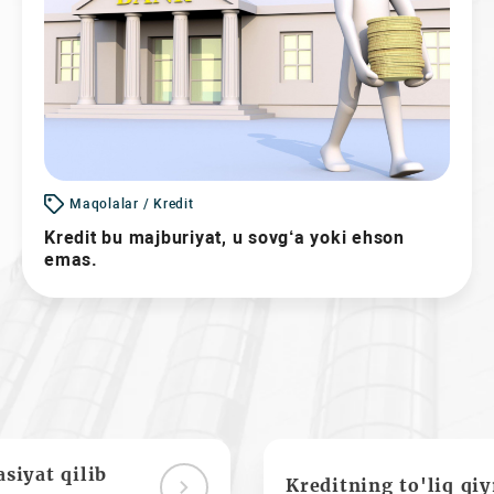
Maqolalar / Kredit
Kredit bu majburiyat, u sovg‘a yoki ehson
emas.
siyat qilib
Kreditning to'liq qi