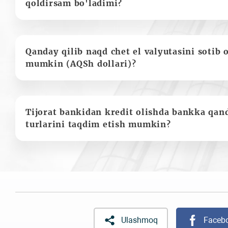
qoldirsam bo'ladimi?
Qanday qilib naqd chet el valyutasini sotib 
mumkin (AQSh dollari)?
Tijorat bankidan kredit olishda bankka qan
turlarini taqdim etish mumkin?
Ulashmoq
Faceb