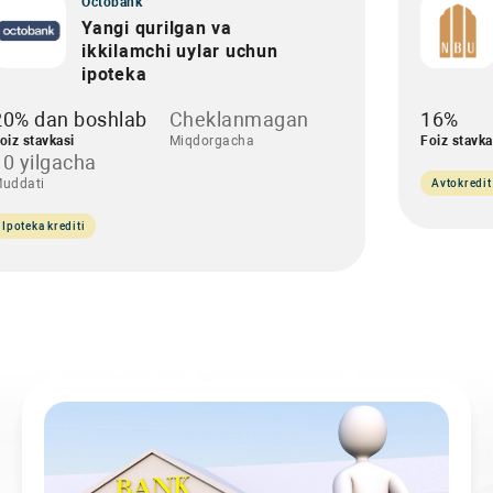
Octobank
Yangi qurilgan va
ikkilamchi uylar uchun
ipoteka
20% dan boshlab
Cheklanmagan
16%
oiz stavkasi
Miqdorgacha
Foiz stavka
10 yilgacha
uddati
Avtokredit
Ipoteka krediti