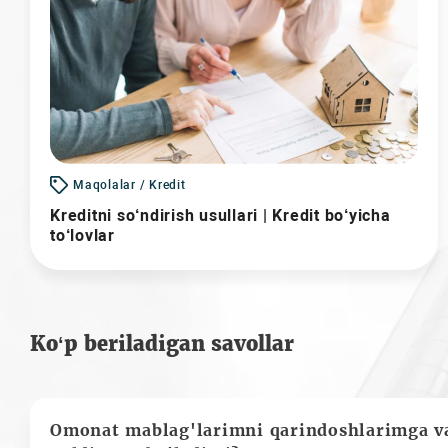
Maqolalar / Kredit
Kreditni so‘ndirish usullari | Kredit bo‘yicha
to‘lovlar
Ko‘p beriladigan savollar
Omonat mablag'larimni qarindoshlarimga va