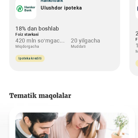
Hamkorbank
Ulushdor ipoteka
18% dan boshlab
Foiz stavkasi
420 mln so‘mgac...
20 yilgacha
F
Miqdorgacha
Muddati
M
Ipoteka krediti
Tematik maqolalar