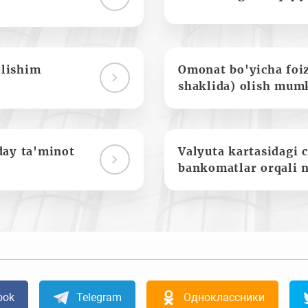
olishim
Omonat bo'yicha foi
shaklida) olish mum
day ta'minot
Valyuta kartasidagi c
bankomatlar orqali 
ook
Telegram
Одноклассники