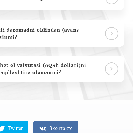
zli daromadni oldindan (avans
kinmi?
het el valyutasi (AQSh dollari)ni
naqdlashtira olamanmi?
Twitter
Вконтакте