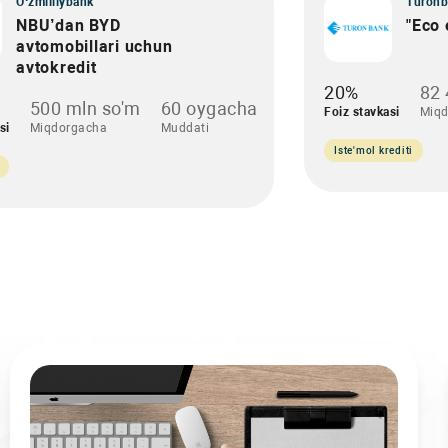
O‘zmilliybank
Turonb
NBU’dan BYD
"Eco 
avtomobillari uchun
avtokredit
20%
82 
500 mln so'm
60 oygacha
Foiz stavkasi
Miqd
si
Miqdorgacha
Muddati
Iste'mol krediti