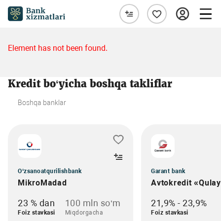
Element has not been found.
Kredit bo‘yicha boshqa takliflar
Boshqa banklar
O‘zsanoatqurilishbank
Garant bank
MikroMadad
Avtokredit «Qula
23 % dan
100 mln so‘m
21,9% - 23,9%
Foiz stavkasi
Miqdorgacha
Foiz stavkasi