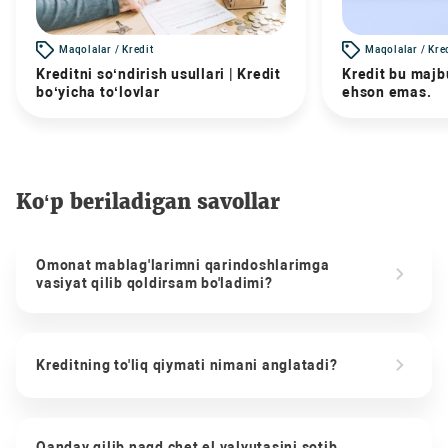
Maqolalar / Kredit
Maqolalar / Kre
Kreditni so‘ndirish usullari | Kredit
Kredit bu majbu
bo‘yicha to‘lovlar
ehson emas.
Ko‘p beriladigan savollar
Omonat mablag'larimni qarindoshlarimga
vasiyat qilib qoldirsam bo'ladimi?
Kreditning to'liq qiymati nimani anglatadi?
Qanday qilib naqd chet el valyutasini sotib