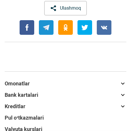
Ulashmoq
Omonatlar
Bank kartalari
Kreditlar
Pul o‘tkazmalari
Valyuta kurslari