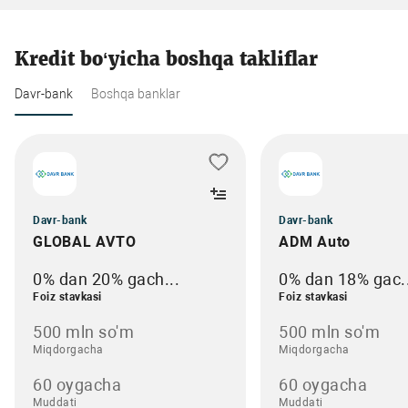
Kredit bo‘yicha boshqa takliflar
Davr-bank
Boshqa banklar
Davr-bank
Davr-bank
GLOBAL AVTO
ADM Auto
0% dan 20% gach...
0% dan 18% gac..
Foiz stavkasi
Foiz stavkasi
500 mln so'm
500 mln so'm
Miqdorgacha
Miqdorgacha
60 oygacha
60 oygacha
Muddati
Muddati