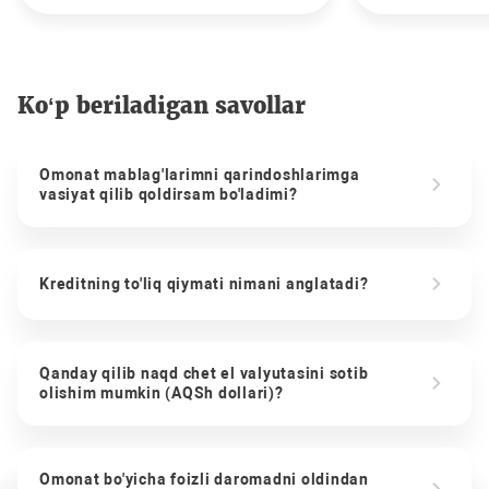
Ko‘p beriladigan savollar
Omonat mablag'larimni qarindoshlarimga
vasiyat qilib qoldirsam bo'ladimi?
Kreditning to'liq qiymati nimani anglatadi?
Qanday qilib naqd chet el valyutasini sotib
olishim mumkin (AQSh dollari)?
Omonat bo'yicha foizli daromadni oldindan