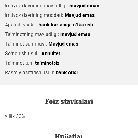
Imtiyoz davrining mavjudligi:
mavjud emas
Imtiyoz davrining muddati:
Mavjud emas
Ajratish shakli:
bank kartasiga o‘tkazish
Ta'minotning mavjudligi:
mavjud emas
Ta'minot summasi:
Mavjud emas
So‘ndirish usuli:
Annuitet
Ta'minot turi:
ta’minotsiz
Rasmiylashtirish usuli:
bank ofisi
Foiz stavkalari
yillik 33%
Hujjatlar