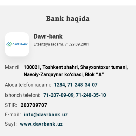
Bank haqida
Davr-bank
Litsenziya raqami: 71, 29.09.2001
Manzil:
100021, Toshkent shahri, Shayxontoxur tumani,
Navoiy-Zarqaynar ko‘chasi, Blok “A”
Aloqa telefon raqami:
1284
,
71-248-34-07
Ishonch telefoni:
71-207-09-09
,
71-248-35-10
STIR:
203709707
E-mail:
info@davrbank.uz
Sayt:
www.davrbank.uz