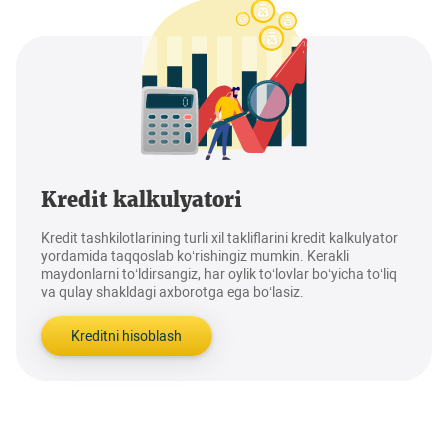
Kredit kalkulyatori
Kredit tashkilotlarining turli xil takliflarini kredit kalkulyator
yordamida taqqoslab ko‘rishingiz mumkin. Kerakli
maydonlarni to‘ldirsangiz, har oylik to‘lovlar bo‘yicha to‘liq
va qulay shakldagi axborotga ega bo‘lasiz.
Kreditni hisoblash