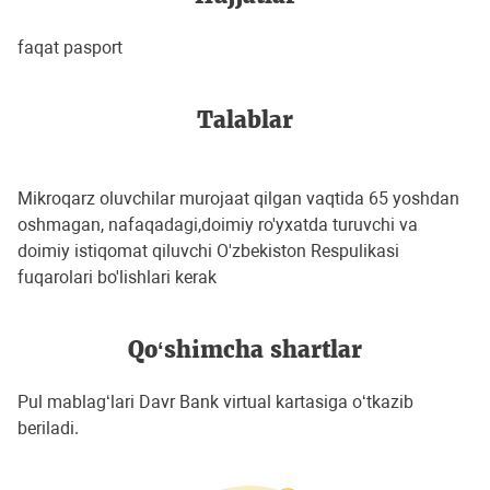
faqat pasport
Talablar
Mikroqarz oluvchilar murojaat qilgan vaqtida 65 yoshdan
oshmagan, nafaqadagi,doimiy ro'yxatda turuvchi va
doimiy istiqomat qiluvchi O'zbekiston Respulikasi
fuqarolari bo'lishlari kerak
Qo‘shimcha shartlar
Pul mablag‘lari Davr Bank virtual kartasiga o‘tkazib
beriladi.