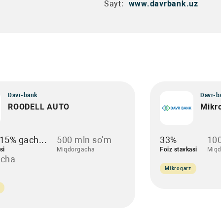
Sayt:
www.davrbank.uz
Davr-bank
Davr-b
ROODELL AUTO
Mikr
15% gach...
500 mln so'm
33%
100
si
Miqdorgacha
Foiz stavkasi
Miqd
acha
Mikroqarz