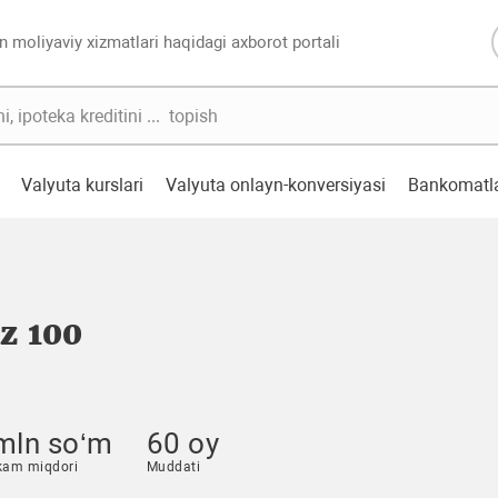
n moliyaviy xizmatlari haqidagi axborot portali
Valyuta kurslari
Valyuta onlayn-konversiyasi
Bankomatl
z 100
mln so‘m
60 oy
kam miqdori
Muddati