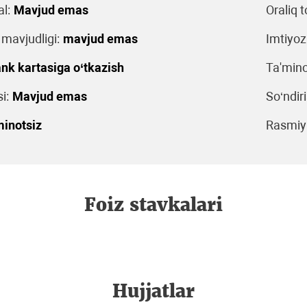
l:
Mavjud emas
Oraliq t
 mavjudligi:
mavjud emas
Imtiyoz
nk kartasiga o‘tkazish
Ta'mino
i:
Mavjud emas
So‘ndiri
minotsiz
Rasmiyl
Foiz stavkalari
Hujjatlar