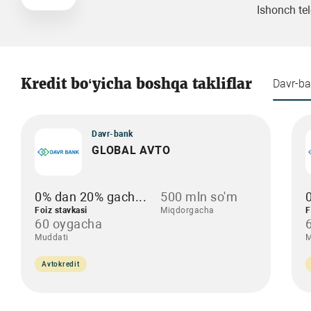
Ishonch tel
Kredit bo‘yicha boshqa takliflar
Davr-b
Davr-bank
GLOBAL AVTO
0% dan 20% gach...
500 mln so'm
Foiz stavkasi
Miqdorgacha
F
60 oygacha
Muddati
M
Avtokredit