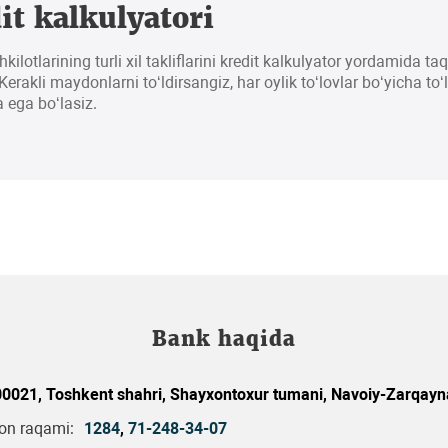
it kalkulyatori
hkilotlarining turli xil takliflarini kredit kalkulyator yordamida t
erakli maydonlarni to‘ldirsangiz, har oylik to‘lovlar bo‘yicha to‘
 ega bo‘lasiz.
Bank haqida
0021, Toshkent shahri, Shayxontoxur tumani, Navoiy-Zarqayna
fon raqami:
1284
,
71-248-34-07