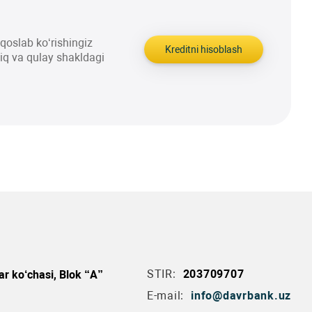
aqqoslab ko‘rishingiz
Kreditni hisoblash
liq va qulay shakldagi
STIR:
203709707
r ko‘chasi, Blok “A”
E-mail:
info@davrbank.uz