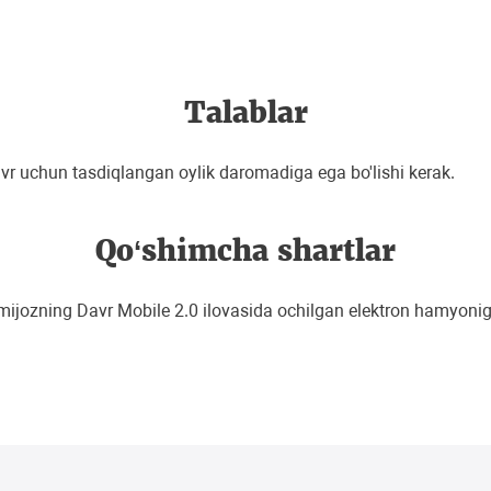
Talablar
avr uchun tasdiqlangan oylik daromadiga ega bo'lishi kerak.
Qo‘shimcha shartlar
jozning Davr Mobile 2.0 ilovasida ochilgan elektron hamyoniga 