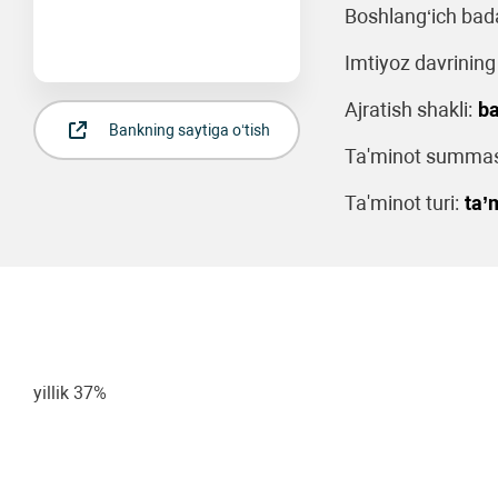
Boshlang‘ich bada
Imtiyoz davrining
Ajratish shakli:
ba
Bankning saytiga o‘tish
Ta'minot summas
Ta'minot turi:
ta’
yillik 37%