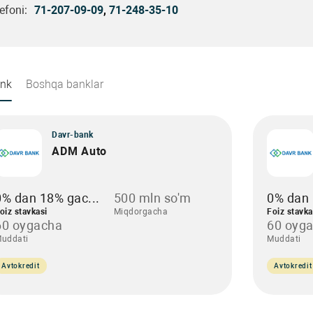
efoni:
71-207-09-09
,
71-248-35-10
ank
Boshqa banklar
Davr-bank
ADM Auto
0% dan 18% gac...
500 mln so'm
0% dan 
oiz stavkasi
Miqdorgacha
Foiz stavka
60 oygacha
60 oyg
uddati
Muddati
Avtokredit
Avtokredit