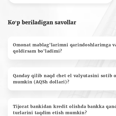
Ko‘p beriladigan savollar
Omonat mablag'larimni qarindoshlarimga va
qoldirsam bo'ladimi?
Qanday qilib naqd chet el valyutasini sotib 
mumkin (AQSh dollari)?
Tijorat bankidan kredit olishda bankka qan
turlarini taqdim etish mumkin?