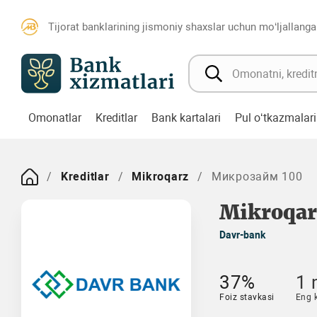
Tijorat banklarining jismoniy shaxslar uchun mo‘ljallanga
Omonatlar
Kreditlar
Bank kartalari
Pul o‘tkazmalari
Kreditlar
Mikroqarz
Микрозайм 100
Mikroqar
Davr-bank
37%
1 
Foiz stavkasi
Eng 