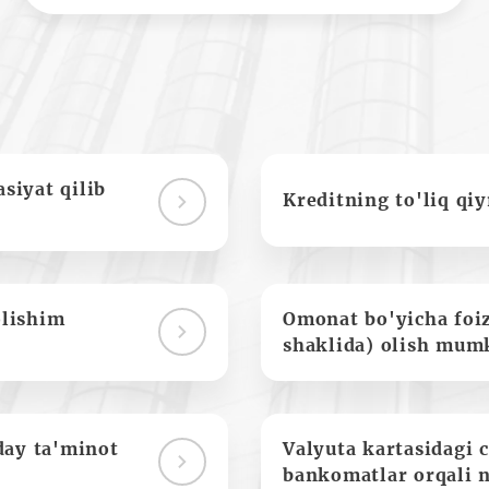
siyat qilib
Kreditning to'liq qi
olishim
Omonat bo'yicha foi
shaklida) olish mum
day ta'minot
Valyuta kartasidagi c
bankomatlar orqali 