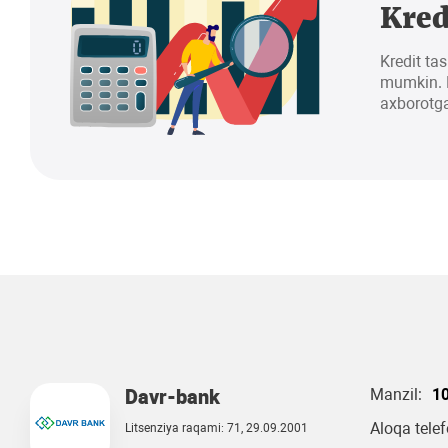
Kred
Kredit tas
mumkin. K
axborotga
Davr-bank
Manzil:
10
Aloqa tele
Litsenziya raqami: 71, 29.09.2001