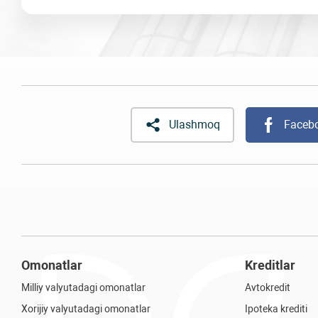
Ulashmoq
Faceb
Omonatlar
Kreditlar
Milliy valyutadagi omonatlar
Avtokredit
Xorijiy valyutadagi omonatlar
Ipoteka krediti