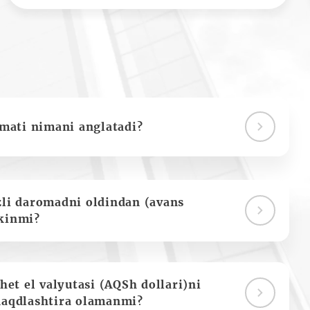
ymati nimani anglatadi?
zli daromadni oldindan (avans
kinmi?
het el valyutasi (AQSh dollari)ni
naqdlashtira olamanmi?