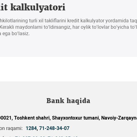
it kalkulyatori
hkilotlarining turli xil takliflarini kredit kalkulyator yordamida t
erakli maydonlarni to‘ldirsangiz, har oylik to‘lovlar bo‘yicha to‘
 ega bo‘lasiz.
Bank haqida
0021, Toshkent shahri, Shayxontoxur tumani, Navoiy-Zarqayna
fon raqami:
1284
,
71-248-34-07