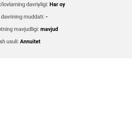
o'lovlarning davriyligi:
Har oy
 davrining muddati:
-
tning mavjudligi:
mavjud
sh usuli:
Annuitet