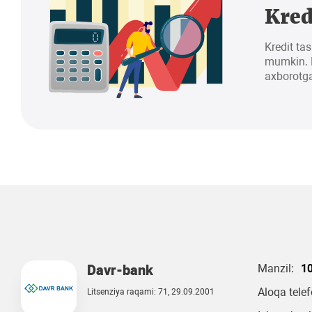
Kred
Kredit tas
mumkin. K
axborotga
Davr-bank
Manzil:
10
Aloqa tele
Litsenziya raqami: 71, 29.09.2001