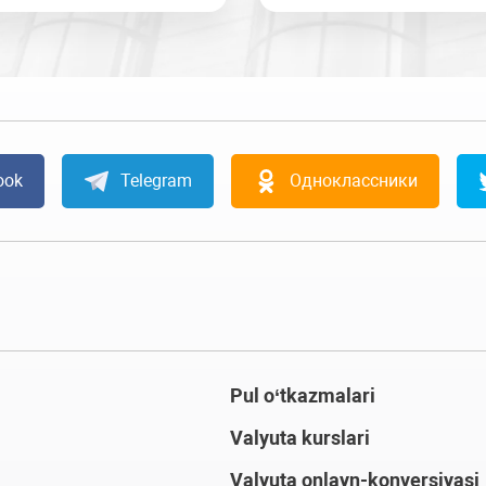
ook
Telegram
Одноклассники
Pul o‘tkazmalari
Valyuta kurslari
Valyuta onlayn-konversiyasi