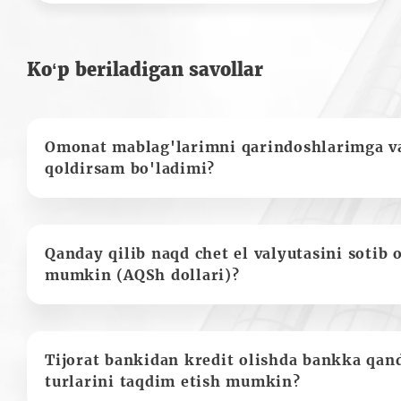
Ko‘p beriladigan savollar
Omonat mablag'larimni qarindoshlarimga va
qoldirsam bo'ladimi?
Qanday qilib naqd chet el valyutasini sotib 
mumkin (AQSh dollari)?
Tijorat bankidan kredit olishda bankka qan
turlarini taqdim etish mumkin?