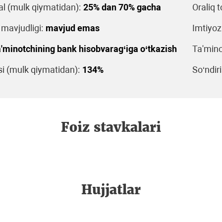
al (mulk qiymatidan):
25% dan 70% gacha
Oraliq t
 mavjudligi:
mavjud emas
Imtiyoz
'minotchining bank hisobvarag‘iga o‘tkazish
Ta'mino
 (mulk qiymatidan):
134%
So‘ndiri
Foiz stavkalari
Hujjatlar