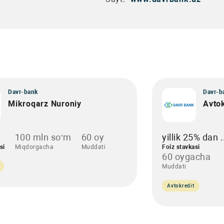
Davr-bank
Davr-b
Mikroqarz Nuroniy
Avtok
100 mln so‘m
60 oy
yillik 25% dan .
si
Miqdorgacha
Muddati
Foiz stavkasi
60 oygacha
Muddati
Avtokredit