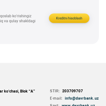
aqqoslab ko‘rishingiz
Kreditni hisoblash
liq va qulay shakldagi
STIR:
203709707
r ko‘chasi, Blok “A”
E-mail:
info@davrbank.uz
Sayt:
www.davrbank.uz