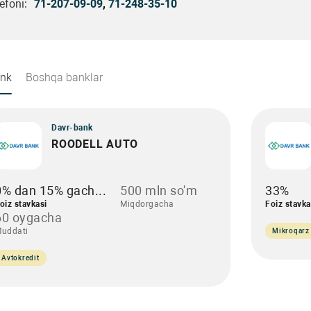
efoni:
71-207-09-09
,
71-248-35-10
ank
Boshqa banklar
Davr-bank
ROODELL AUTO
0% dan 15% gach...
500 mln so'm
33%
oiz stavkasi
Miqdorgacha
Foiz stavka
60 oygacha
uddati
Mikroqarz
Avtokredit