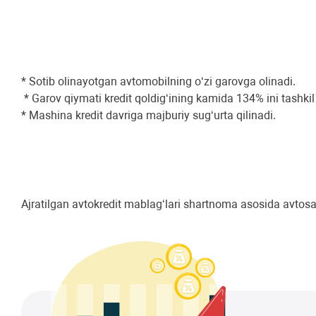
* Sotib olinayotgan avtomobilning o‘zi garovga olinadi.
* Garov qiymati kredit qoldig‘ining kamida 134% ini tashkil
* Mashina kredit davriga majburiy sug‘urta qilinadi.
Ajratilgan avtokredit mablag‘lari shartnoma asosida avtosa