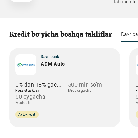
Ishonch tel
Kredit bo‘yicha boshqa takliflar
Davr-b
Davr-bank
ADM Auto
0% dan 18% gac...
500 mln so'm
Foiz stavkasi
Miqdorgacha
F
60 oygacha
Muddati
M
Avtokredit