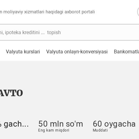
n moliyaviy xizmatlari haqidagi axborot portali
Valyuta kurslari
Valyuta onlayn-konversiyasi
Bankomatl
AVTO
 gach...
50 mln so'm
60 oygacha
Eng kam miqdori
Muddati