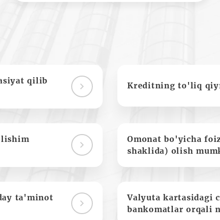
siyat qilib
Kreditning to'liq qi
olishim
Omonat bo'yicha foi
shaklida) olish mum
day ta'minot
Valyuta kartasidagi c
bankomatlar orqali 