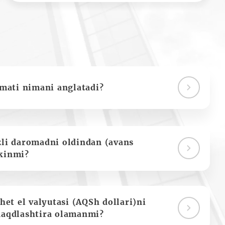
ymati nimani anglatadi?
zli daromadni oldindan (avans
kinmi?
het el valyutasi (AQSh dollari)ni
naqdlashtira olamanmi?