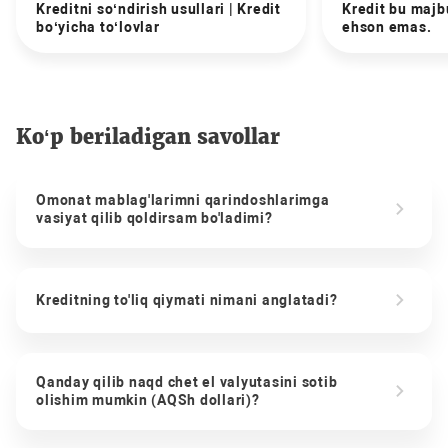
Kreditni so‘ndirish usullari | Kredit
Kredit bu majbu
bo‘yicha to‘lovlar
ehson emas.
Ko‘p beriladigan savollar
Omonat mablag'larimni qarindoshlarimga
vasiyat qilib qoldirsam bo'ladimi?
Kreditning to'liq qiymati nimani anglatadi?
Qanday qilib naqd chet el valyutasini sotib
olishim mumkin (AQSh dollari)?