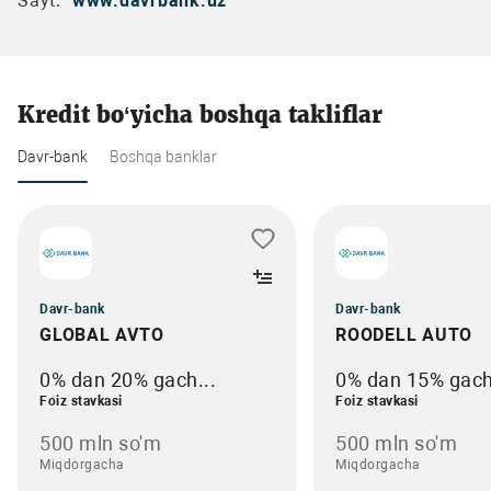
Sayt:
www.davrbank.uz
Kredit bo‘yicha boshqa takliflar
Davr-bank
Boshqa banklar
Davr-bank
Davr-bank
GLOBAL AVTO
ROODELL AUTO
0% dan 20% gach...
0% dan 15% gach
Foiz stavkasi
Foiz stavkasi
500 mln so'm
500 mln so'm
Miqdorgacha
Miqdorgacha