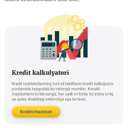
Kredit kalkulyatori
Kredit tashkilotlarining turli xil takliflarini kredit kalkulyator
yordamida taqqoslab ko‘rishingiz mumkin. Kerakli
maydonlarni to‘ldirsangiz, har oylik to‘lovlar bo‘yicha to‘liq
va qulay shakldagi axborotga ega bo‘lasiz.
Kreditni hisoblash