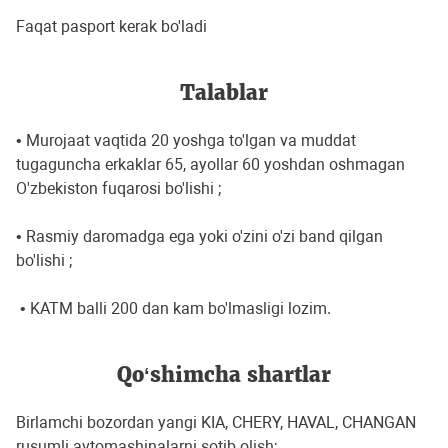
Faqat pasport kerak bo'ladi
Talablar
• Murojaat vaqtida 20 yoshga to'lgan va muddat
tugaguncha erkaklar 65, ayollar 60 yoshdan oshmagan
O'zbekiston fuqarosi bo'lishi ;
• Rasmiy daromadga ega yoki o'zini o'zi band qilgan
bo'lishi ;
• KATM balli 200 dan kam bo'lmasligi lozim.
Qo‘shimcha shartlar
Birlamchi bozordan yangi KIA, CHERY, HAVAL, CHANGAN
rusumli avtomashinalarni sotib olish;