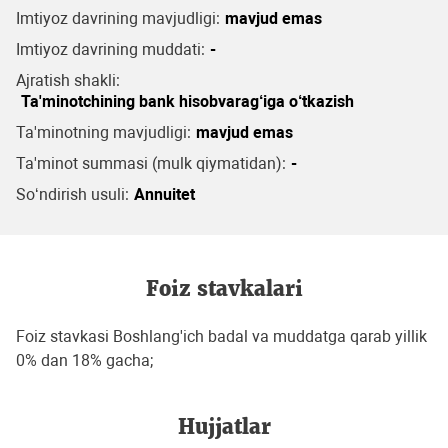
Imtiyoz davrining mavjudligi:
mavjud emas
Imtiyoz davrining muddati:
-
Ajratish shakli:
Ta'minotchining bank hisobvarag‘iga o‘tkazish
Ta'minotning mavjudligi:
mavjud emas
Ta'minot summasi (mulk qiymatidan):
-
So‘ndirish usuli:
Annuitet
Foiz stavkalari
Foiz stavkasi Boshlang'ich badal va muddatga qarab yillik
0% dan 18% gacha;
Hujjatlar