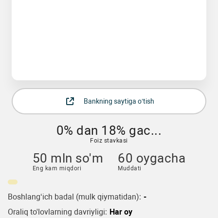
Bankning saytiga o‘tish
0% dan 18% gac...
Foiz stavkasi
50 mln so'm
60 oygacha
Eng kam miqdori
Muddati
Boshlang‘ich badal (mulk qiymatidan):
-
Oraliq to'lovlarning davriyligi:
Har oy