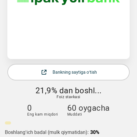
Bankning saytiga o‘tish
21,9% dan boshl...
Foiz stavkasi
0
60 oygacha
Eng kam miqdori
Muddati
Boshlang‘ich badal (mulk qiymatidan):
30%