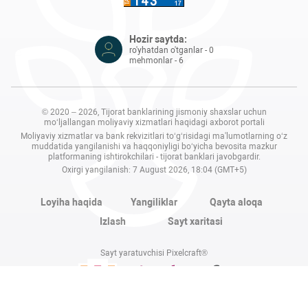
Hozir saytda:
ro'yhatdan o'tganlar - 0
mehmonlar - 6
© 2020 – 2026, Tijorat banklarining jismoniy shaxslar uchun
mo‘ljallangan moliyaviy xizmatlari haqidagi axborot portali
Moliyaviy xizmatlar va bank rekvizitlari to‘g‘risidagi ma'lumotlarning o‘z
muddatida yangilanishi va haqqoniyligi bo‘yicha bevosita mazkur
platformaning ishtirokchilari - tijorat banklari javobgardir.
Oxirgi yangilanish: 7 August 2026, 18:04 (GMT+5)
Loyiha haqida
Yangiliklar
Qayta aloqa
Izlash
Sayt xaritasi
Sayt yaratuvchisi Pixelcraft®
Sayt 1C-Bitriksda ishlaydi