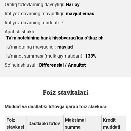
Oraliq to'lovlarning davriyligi:
Har oy
Imtiyoz davrining mavjudligi:
mavjud emas
Imtiyoz davrining muddati:
-
Ajratish shakli:
Ta'minotchining bank hisobvarag‘iga o‘tkazish
Ta'minotning mavjudligi:
mavjud
Ta'minot summasi (mulk qiymatidan):
133%
So‘ndirish usuli:
Differensial / Annuitet
Foiz stavkalari
Muddat va dastlabki to'lovga qarab foiz stavkasi:
Foiz
Maksimal
Kredit
Dastlabki to'lov
stavkasi
summa
muddati