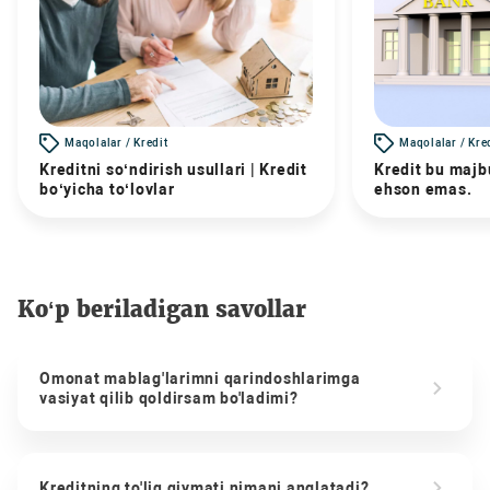
Maqolalar / Kredit
Maqolalar / Kre
Kreditni so‘ndirish usullari | Kredit
Kredit bu majbu
bo‘yicha to‘lovlar
ehson emas.
Ko‘p beriladigan savollar
Omonat mablag'larimni qarindoshlarimga
vasiyat qilib qoldirsam bo'ladimi?
Kreditning to'liq qiymati nimani anglatadi?