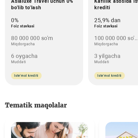
Asialuxe Travel uchun 0%
Kafillik asosida i
bo'lib to'lash
krediti
0%
25,9% dan
Foiz stavkasi
Foiz stavkasi
80 000 000 so'm
100 000 000 so'..
Miqdorgacha
Miqdorgacha
6 oygacha
3 yilgacha
Muddati
Muddati
Iste'mol krediti
Iste'mol krediti
Tematik maqolalar