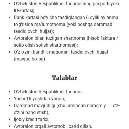
O'zbekiston Respublikasi fuqarosining pasporti yoki
ID-kartasi;
Bank kartasi bo'yicha tasdiqlangan 6 oylik aylanma
to'g'risida ma'lumotnoma (yoki boshqa daromad
tasdiqlovchi hujjat);
Avtoralon bilan tuzilgan shartnoma (hisob-faktura /
sotib olish-sotish shartnomasi);
O'z-o'zini bandlik maqomini tasdiqlovchi hujjat
(mavjud bo'lsa).
Talablar
O'zbekiston Respublikasi fuqarosi;
Yoshi 18 yoshdan yuqori;
Daromad mavjudligi (shu jumladan norasmiy — o'z-
o'zini band etish);
Ijobiy kredit tarixi;
Avtoralon orqali avtomobil xarid qilish.