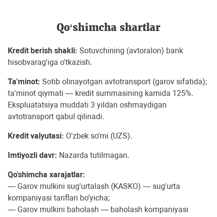
Qo‘shimcha shartlar
Kredit berish shakli:
Sotuvchining (avtoralon) bank
hisobvarag'iga o'tkazish.
Ta'minot:
Sotib olinayotgan avtotransport (garov sifatida);
ta'minot qiymati — kredit summasining kamida 125%.
Ekspluatatsiya muddati 3 yildan oshmaydigan
avtotransport qabul qilinadi.
Kredit valyutasi:
O'zbek so'mi (UZS).
Imtiyozli davr:
Nazarda tutilmagan.
Qo'shimcha xarajatlar:
— Garov mulkini sug'urtalash (KASKO) — sug'urta
kompaniyasi tariflari bo'yicha;
— Garov mulkini baholash — baholash kompaniyasi