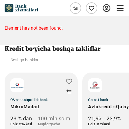
Element has not been found.
Kredit bo‘yicha boshqa takliflar
Boshqa banklar
O‘zsanoatqurilishbank
Garant bank
MikroMadad
Avtokredit «Qula
23 % dan
100 mln so‘m
21,9% - 23,9%
Foiz stavkasi
Miqdorgacha
Foiz stavkasi