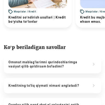
Maqolalar / Kredit
Maqolalar / Kre
Kreditni so‘ndirish usullari | Kredit
Kredit bu majbu
bo‘yicha to‘lovlar
ehson emas.
Ko‘p beriladigan savollar
Omonat mablag'larimni qarindoshlarimga
vasiyat qilib qoldirsam bo'ladimi?
Kreditning to'liq qiymati nimani anglatadi?
Qanday qilib naqd chet el valyutasini sotib