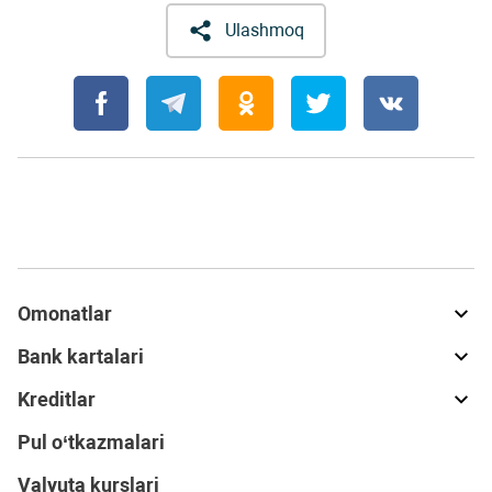
Ulashmoq
Omonatlar
Bank kartalari
Kreditlar
Pul o‘tkazmalari
Valyuta kurslari