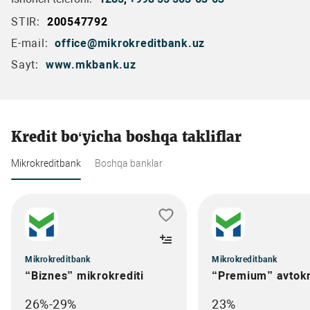
STIR:
200547792
E-mail:
office@mikrokreditbank.uz
Sayt:
www.mkbank.uz
Kredit bo‘yicha boshqa takliflar
Mikrokreditbank
Boshqa banklar
Mikrokreditbank
Mikrokreditbank
“Biznes” mikrokrediti
“Premium” avtokr
26%-29%
23%