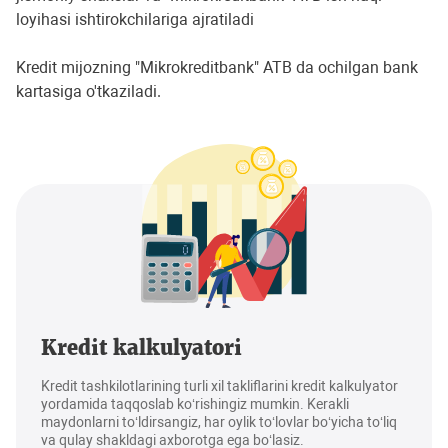
loyihasi ishtirokchilariga ajratiladi
Kredit mijozning "Mikrokreditbank" ATB da ochilgan bank
kartasiga o'tkaziladi.
Kredit kalkulyatori
Kredit tashkilotlarining turli xil takliflarini kredit kalkulyator
yordamida taqqoslab ko‘rishingiz mumkin. Kerakli
maydonlarni to‘ldirsangiz, har oylik to‘lovlar bo‘yicha to‘liq
va qulay shakldagi axborotga ega bo‘lasiz.