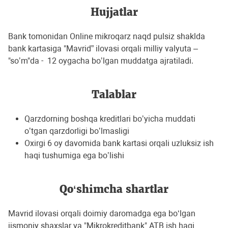
Hujjatlar
Bank tomonidan Online mikroqarz naqd pulsiz shaklda
bank kartasiga "Mavrid” ilovasi orqali milliy valyuta –
"soʼm"da - 12 oygacha boʼlgan muddatga ajratiladi.
Talablar
Qarzdorning boshqa kreditlari boʼyicha muddati
oʼtgan qarzdorligi boʼlmasligi
Oxirgi 6 oy davomida bank kartasi orqali uzluksiz ish
haqi tushumiga ega boʼlishi
Qo‘shimcha shartlar
Mavrid ilovasi orqali doimiy daromadga ega bo‘lgan
jismoniy shaxslar va "Mikrokreditbank" ATB ish haqi