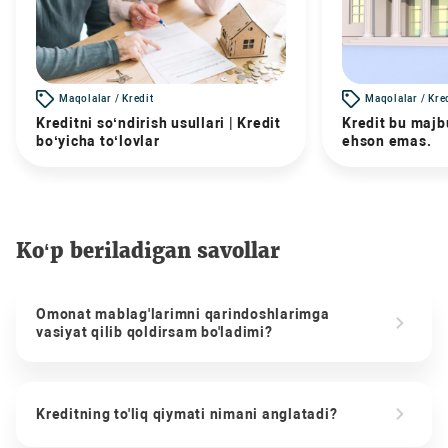
Maqolalar / Kredit
Maqolalar / Kre
Kreditni so‘ndirish usullari | Kredit
Kredit bu majbu
bo‘yicha to‘lovlar
ehson emas.
Ko‘p beriladigan savollar
Omonat mablag'larimni qarindoshlarimga
vasiyat qilib qoldirsam bo'ladimi?
Kreditning to'liq qiymati nimani anglatadi?