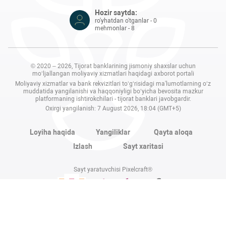
Hozir saytda:
ro'yhatdan o'tganlar - 0
mehmonlar - 8
© 2020 – 2026, Tijorat banklarining jismoniy shaxslar uchun
mo‘ljallangan moliyaviy xizmatlari haqidagi axborot portali
Moliyaviy xizmatlar va bank rekvizitlari to‘g‘risidagi ma'lumotlarning o‘z
muddatida yangilanishi va haqqoniyligi bo‘yicha bevosita mazkur
platformaning ishtirokchilari - tijorat banklari javobgardir.
Oxirgi yangilanish: 7 August 2026, 18:04 (GMT+5)
Loyiha haqida
Yangiliklar
Qayta aloqa
Izlash
Sayt xaritasi
Sayt yaratuvchisi Pixelcraft®
Sayt 1C-Bitriksda ishlaydi