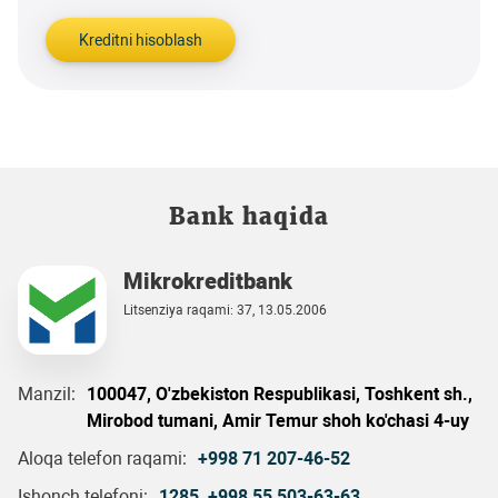
Kreditni hisoblash
Bank haqida
Mikrokreditbank
Litsenziya raqami: 37, 13.05.2006
Manzil:
100047, O'zbekiston Respublikasi, Toshkent sh.,
Mirobod tumani, Amir Temur shoh ko'chasi 4-uy
Aloqa telefon raqami:
+998 71 207-46-52
Ishonch telefoni:
1285
,
+998 55 503-63-63