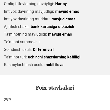
Oraliq to'lovlarning davriyligi:
Har oy
Imtiyoz davrining mavjudligi:
mavjud emas
Imtiyoz davrining muddati:
mavjud emas
Ajratish shakli:
bank kartasiga o‘tkazish
Ta'minotning mavjudligi:
mavjud emas
Ta'minot summasi:
-
So‘ndirish usuli:
Differensial
Ta'minot turi:
uchinchi shaxslarning kafilligi
Rasmiylashtirish usuli:
mobil ilova
Foiz stavkalari
29%