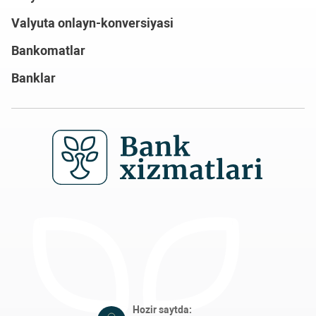
Valyuta onlayn-konversiyasi
Bankomatlar
Banklar
Hozir saytda:
ro'yhatdan o'tganlar - 0