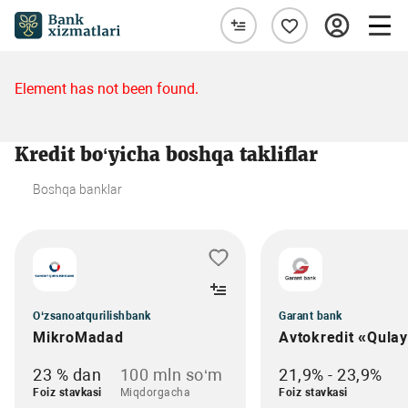
Element has not been found.
Kredit bo‘yicha boshqa takliflar
Boshqa banklar
O‘zsanoatqurilishbank
Garant bank
MikroMadad
Avtokredit «Qula
23 % dan
100 mln so‘m
21,9% - 23,9%
Foiz stavkasi
Miqdorgacha
Foiz stavkasi