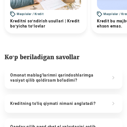
Maqolalar / Kredit
Maqolalar / Kre
Kreditni so‘ndirish usullari | Kredit
Kredit bu majbu
bo‘yicha to‘lovlar
ehson emas.
Ko‘p beriladigan savollar
Omonat mablag'larimni qarindoshlarimga
vasiyat qilib qoldirsam bo'ladimi?
Kreditning to'liq qiymati nimani anglatadi?
Qanday qilib naqd chet el valyutasini sotib