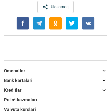
Ulashmoq
Omonatlar
Bank kartalari
Kreditlar
Pul o‘tkazmalari
Valyuta kurslari