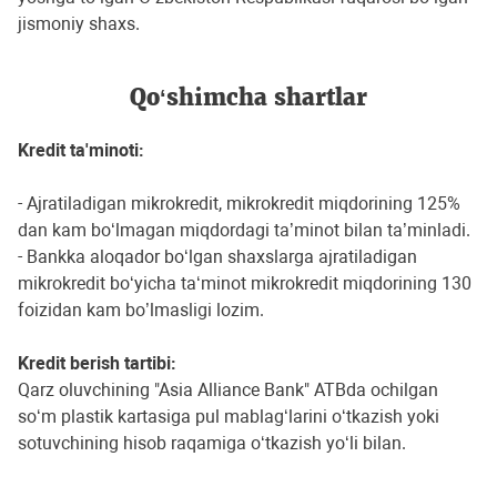
jismoniy shaxs.
Qo‘shimcha shartlar
Kredit ta'minoti:
- Ajratiladigan mikrokredit, mikrokredit miqdorining 125%
dan kam bo‘lmagan miqdordagi ta’minot bilan ta’minladi.
- Bankka aloqador bo‘lgan shaxslarga ajratiladigan
mikrokredit bo‘yicha ta‘minot mikrokredit miqdorining 130
foizidan kam bo’lmasligi lozim.
Kredit berish tartibi:
Qarz oluvchining "Asia Alliance Bank" ATBda ochilgan
so‘m plastik kartasiga pul mablag‘larini o‘tkazish yoki
sotuvchining hisob raqamiga o‘tkazish yo‘li bilan.