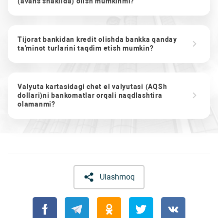
(avans shaklida) olish mumkinmi?
Tijorat bankidan kredit olishda bankka qanday
ta'minot turlarini taqdim etish mumkin?
Valyuta kartasidagi chet el valyutasi (AQSh
dollari)ni bankomatlar orqali naqdlashtira
olamanmi?
Ulashmoq