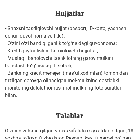
Hujjatlar
- Shaxsni tasdiqlovchi hujjat (pasport, ID-karta, yashash
uchun guvohnoma va h.k.);
- O‘zini o‘zi band qilganlik to‘g‘risidagi guvohnoma;
- Kredit qaytarilishini ta’minlovchi hujjatlar;
- Mustaqil baholovchi tashkilotning garov mulkini
baholash to‘g‘risidagi hisoboti;
- Bankning kredit menejeri (mas’ul xodimlari) tomonidan
tuzilgan garovga olinadigan mol-mulkning dastlabki
monitoring dalolatnomasi mol-mulkning foto suratlari
bilan.
Talablar
O‘zini o‘zi band qilgan shaxs sifatida ro‘yxatdan o‘tgan, 18
yoshga to‘lgan O‘zbekiston Respublikasi fuqarosi bo‘lgan