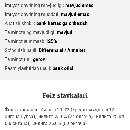
Imtiyoz davrining mavjudligi:
mavjud emas
Imtiyoz davrining muddati:
mavjud emas
Ajratish shakli:
bank kartasiga o‘tkazish
Ta'minotning mavjudligi:
mavjud
Ta'minot summasi:
125%
So‘ndirish usuli:
Differensial / Annuitet
Ta'minot turi:
garov
Rasmiylashtirish usuli:
bank ofisi
Foiz stavkalari
Фоиз ставкаси: Йилига 21.0% (кредит муддати 12
ойгача бўлса), йилига 23.0% (24 ойгача), йилига 25.0%
(36 ойгача), йилига 26.0% (60 ойгача)