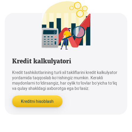
Kredit kalkulyatori
Kredit tashkilotlarining turli xil takliflarini kredit kalkulyator
yordamida taqqoslab ko‘rishingiz mumkin. Kerakli
maydonlarni to‘ldirsangiz, har oylik to‘lovlar bo‘yicha to‘liq
va qulay shakldagi axborotga ega bo‘lasiz.
Kreditni hisoblash