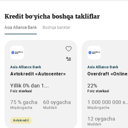
Kredit bo‘yicha boshqa takliflar
Asia Alliance Bank
Boshqa banklar
Asia Alliance Bank
Asia Alliance Bank
Avtokredit «Autocenter»
Overdraft «Onlin
Yillik 0% dan 1...
22%
Foiz stavkasi
Foiz stavkasi
75 % gacha
60 oygacha
1 000 000 000 s..
Miqdorgacha
Muddati
Miqdorgacha
12 oygacha
Avtokredit
Muddati