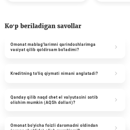
Ko‘p beriladigan savollar
Omonat mablag'larimni qarindoshlarimga
vasiyat qilib qoldirsam bo'ladimi?
Kreditning to'liq qiymati nimani anglatadi?
Qanday qilib naqd chet el valyutasini sotib
olishim mumkin (AQSh dollari)?
Omonat bo'yicha foizli daromadni oldindan