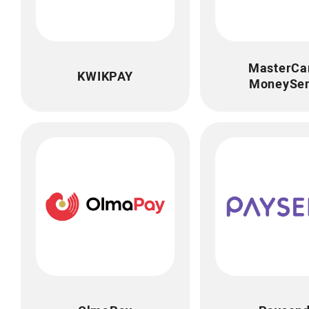
MasterCa
KWIKPAY
MoneySe