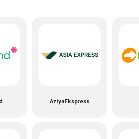
d
AziyaEkspress