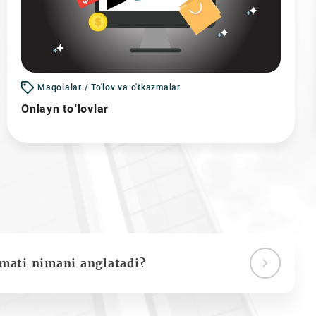
Maqolalar / To'lov va o'tkazmalar
Onlayn to’lovlar
ymati nimani anglatadi?