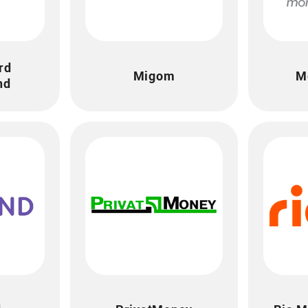
rd
Migom
M
nd