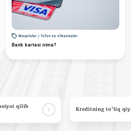
Maqolalar / To'lov va o'tkazmalar
Bank kartasi nima?
siyat qilib
Kreditning to'liq qi