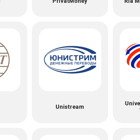
d
PrivatMoney
Ria M
Univ
Unistream