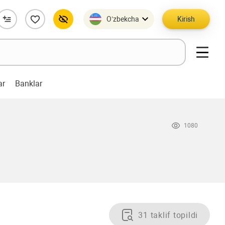
O’zbekcha
Kirish
ar
Banklar
1080
31 taklif topildi