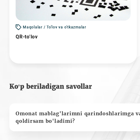
Maqolalar / To'lov va o'tkazmalar
QR-to'lov
Ko‘p beriladigan savollar
Omonat mablag'larimni qarindoshlarimga va
qoldirsam bo'ladimi?