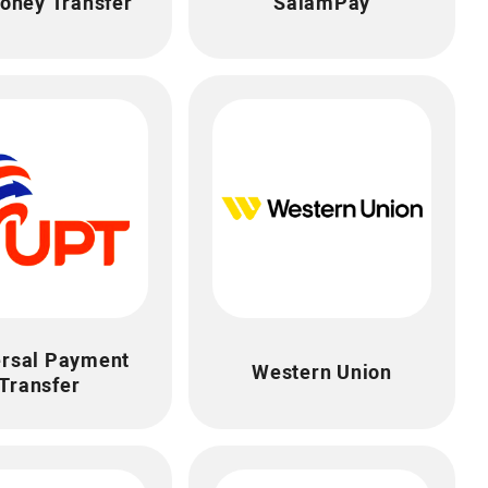
oney Transfer
SalamPay
ersal Payment
Western Union
Transfer