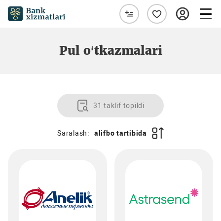
Pul o‘tkazmalari
31 taklif topildi
Saralash:
alifbo tartibida