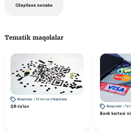
Сбербанк онлайн
Tematik maqolalar
Maqolalar / To'lov va o'tkazmalar
QR-to'lov
Maqolalar / To'
Bank kartasi n