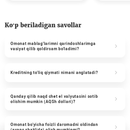
Ko‘p beriladigan savollar
Omonat mablag'larimni qarindoshlarimga
vasiyat qilib qoldirsam bo'ladimi?
Kreditning to'liq qiymati nimani anglatadi?
Qanday qilib naqd chet el valyutasini sotib
olishim mumkin (AQSh dollari)?
Omonat bo'yicha foizli daromadni oldindan
(avans shaklida) olish mumkinmi?