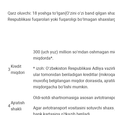
Qarz oluvchi: 18 yoshga toʻlgan(O‘zini o‘zi band qilgan 
Respublikasi fuqarolari yoki fuqaroligi boʻlmagan shaxslar
300 (uch yuz) million so‘mdan oshmagan miqd
miqdorda*.
Kredit
* izoh: O‘zbekiston Respublikasi Adliya vazi
3
miqdori
ular tomonidan beriladigan kreditlar (mikroqar
muvofiq belgilangan miqdor doirasida, ajrati
miqdorgacha bo‘lishi mumkin.
Oldi-sotdi shartnomasiga asosan avtotransport
Ajratish
4
Agar avtotransport vositasini sotuvchi shaxs
shakli
bank kartasiga o‘tkazib beriladi.