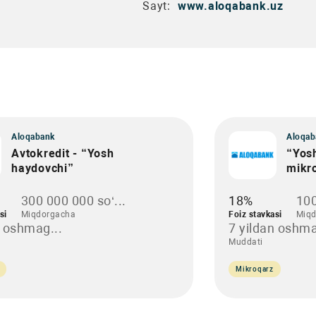
Sayt:
www.aloqabank.uz
Aloqabank
Aloqab
Avtokredit - “Yosh
“Yosh
haydovchi”
mikr
300 000 000 so‘...
18%
100
si
Miqdorgacha
Foiz stavkasi
Miqd
n oshmag...
7 yildan oshma
Muddati
Mikroqarz