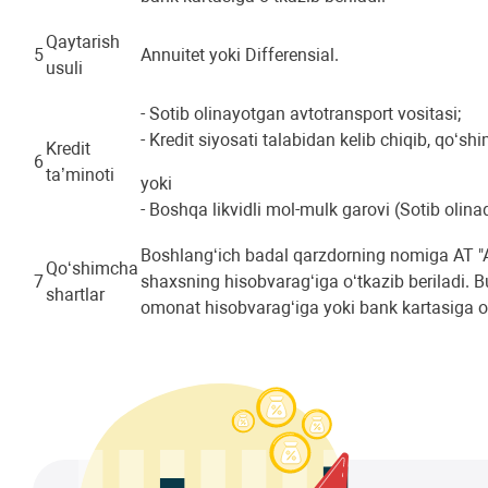
Qaytarish
5
Annuitet yoki Differensial.
usuli
- Sotib olinayotgan avtotransport vositasi;
- Kredit siyosati talabidan kelib chiqib, qo‘
Kredit
6
ta’minoti
yoki
- Boshqa likvidli mol-mulk garovi (Sotib oli
Boshlang‘ich badal qarzdorning nomiga AT "Al
Qo‘shimcha
7
shaxsning hisobvarag‘iga o‘tkazib beriladi. 
shartlar
omonat hisobvarag‘iga yoki bank kartasiga o‘