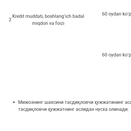
60 oydan ko‘
Kredit muddati, boshlang‘ich badal
2
miqdori va foizi
60 oydan ko‘
Мижознинг шахсини тасдиқловчи ҳужжатининг асли
тасдиқловчи ҳужжатнинг аслидан нусха олинади.