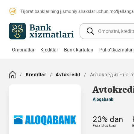
Tijorat banklarining jismoniy shaxslar uchun mo‘ljallanga
Omonatlar
Kreditlar
Bank kartalari
Pul o‘tkazmalari
Kreditlar
Avtokredit
Автокредит - на 
Avtokred
Aloqabank
23% dan
Foiz stavkasi