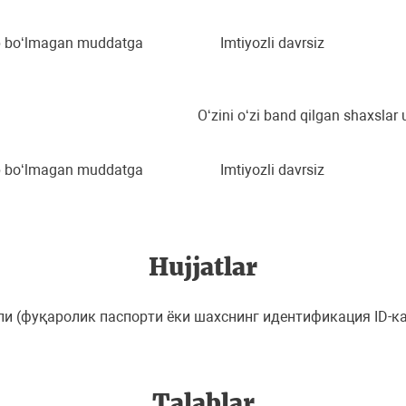
p bo‘lmagan muddatga
Imtiyozli davrsiz
O‘zini o‘zi band qilgan shaxslar
p bo‘lmagan muddatga
Imtiyozli davrsiz
Hujjatlar
 (фуқаролик паспорти ёки шахснинг идентификация ID-ка
Talablar