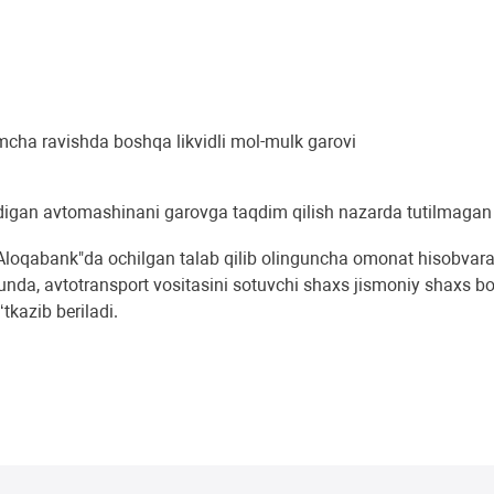
shimcha ravishda boshqa likvidli mol-mulk garovi
nadigan avtomashinani garovga taqdim qilish nazarda tutilmagan h
oqabank"da ochilgan talab qilib olinguncha omonat hisobvarag‘i
Bunda, avtotransport vositasini sotuvchi shaxs jismoniy shaxs b
tkazib beriladi.