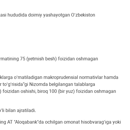
ikasi hududida doimiy yashayotgan Oʻzbekiston
qiymatining 75 (yetmish besh) foizidan oshmagan
anklarga o‘rnatiladigan makroprudensial normativlar hamda
ar to‘g‘risida”gi Nizomda belgilangan talablarga
) foizidan oshishi, biroq 100 (bir yuz) foizidan oshmagan
i bilan ajratiladi.
sning AT "Aloqabank"da ochilgan omonat hisobvarag‘iga yoki