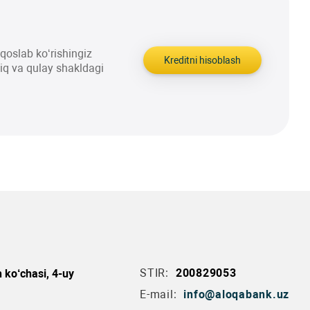
aqqoslab ko‘rishingiz
Kreditni hisoblash
liq va qulay shakldagi
STIR:
200829053
 ko‘chasi, 4-uy
E-mail:
info@aloqabank.uz