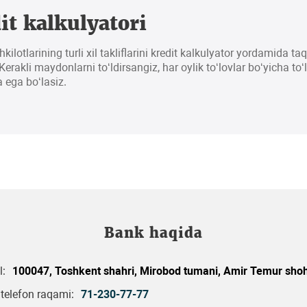
it kalkulyatori
hkilotlarining turli xil takliflarini kredit kalkulyator yordamida t
erakli maydonlarni to‘ldirsangiz, har oylik to‘lovlar bo‘yicha to‘
 ega bo‘lasiz.
Bank haqida
l:
100047, Toshkent shahri, Mirobod tumani, Amir Temur shoh
telefon raqami:
71-230-77-77