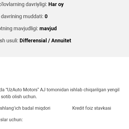
o'lovlarning davriyligi:
Har oy
 davrining muddati:
0
tning mavjudligi:
mavjud
sh usuli:
Differensial / Annuitet
arda “UzAuto Motors” AJ tomonidan ishlab chiqarilgan yengil
 sotib olish uchun.
shlang‘ich badal miqdori
Kredit foiz stavkasi
slar uchun: