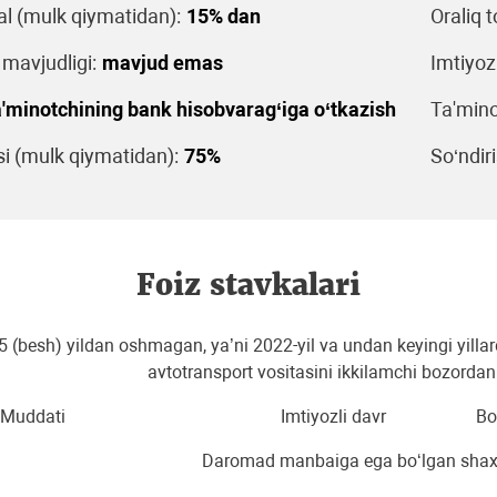
al (mulk qiymatidan):
15% dan
Oraliq t
 mavjudligi:
mavjud emas
Imtiyoz
'minotchining bank hisobvarag‘iga o‘tkazish
Ta'mino
 (mulk qiymatidan):
75%
So‘ndiri
Foiz stavkalari
 5 (besh) yildan oshmagan, ya’ni 2022-yil va undan keyingi yill
avtotransport vositasini ikkilamchi bozordan
Muddati
Imtiyozli davr
Bo
Daromad manbaiga ega bo‘lgan shax