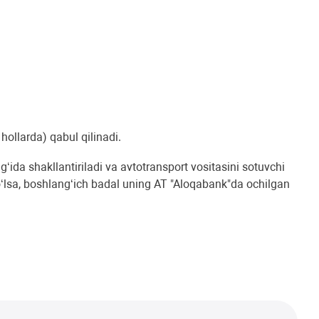
ollarda) qabul qilinadi.
da shakllantiriladi va avtotransport vositasini sotuvchi
o‘lsa, boshlang‘ich badal uning AT "Aloqabank"da ochilgan