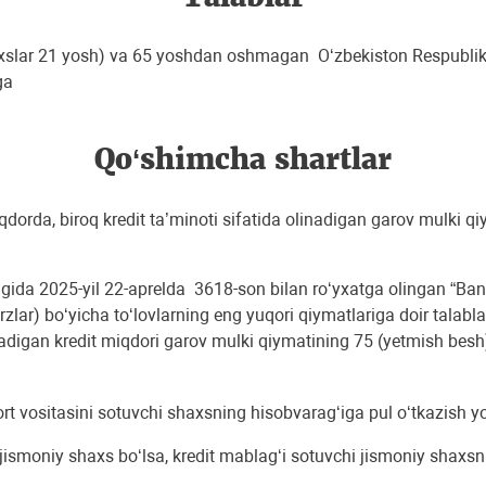
shaxslar 21 yosh) va 65 yoshdan oshmagan Oʻzbekiston Respubl
ga
Qo‘shimcha shartlar
orda, biroq kredit ta’minoti sifatida olinadigan garov mulki 
rligida 2025-yil 22-aprelda 3618-son bilan ro‘yxatga olingan “B
zlar) bo‘yicha to‘lovlarning eng yuqori qiymatlariga doir talabl
ladigan kredit miqdori garov mulki qiymatining 75 (yetmish besh
 vositasini sotuvchi shaxsning hisobvarag‘iga pul o‘tkazish yo‘l
 jismoniy shaxs bo‘lsa, kredit mablag‘i sotuvchi jismoniy shax