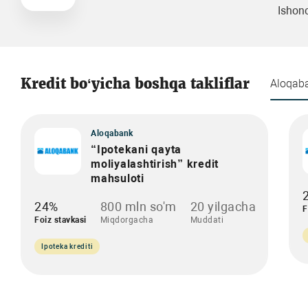
Ishonc
Kredit bo‘yicha boshqa takliflar
Aloqab
Aloqabank
“Ipotekani qayta
moliyalashtirish” kredit
mahsuloti
24%
800 mln so'm
20 yilgacha
F
Foiz stavkasi
Miqdorgacha
Muddati
Ipoteka krediti