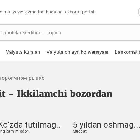
n moliyaviy xizmatlari haqidagi axborot portali
Valyuta kurslari
Valyuta onlayn-konversiyasi
Bankomatl
второичном рынке
it - Ikkilamchi bozordan
Ko'zda tutilmag...
5 yildan oshmag..
Eng kam miqdori
Muddati