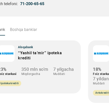
h telefoni:
71-200-65-65
ank
Boshqa banklar
Aloqabank
“Yashil ta’mir” ipoteka
krediti
23%
350 mln so'm
7 yilgacha
18%
oiz stavkasi
Miqdorgacha
Muddati
Foiz stavka
7 yilda
Muddati
Ipoteka krediti
Avtokredit