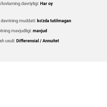
o'lovlarning davriyligi:
Har oy
 davrining muddati:
ko'zda tutilmagan
tning mavjudligi:
mavjud
sh usuli:
Differensial / Annuitet