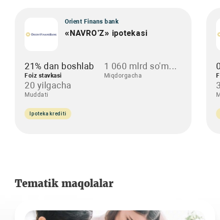
Orient Finans bank
«NAVRO’Z» ipotekasi
21% dan boshlab
1 060 mlrd so'm...
Foiz stavkasi
Miqdorgacha
F
20 yilgacha
Muddati
M
Ipoteka krediti
Tematik maqolalar