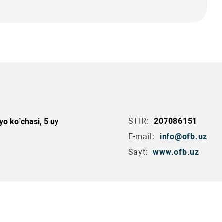
STIR:
207086151
yo ko’chasi, 5 uy
E-mail:
info@ofb.uz
Sayt:
www.ofb.uz