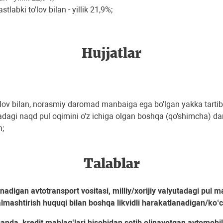
abki to'lov bilan - yillik 21,9%;
Hujjatlar
v bilan, norasmiy daromad manbaiga ega bo'lgan yakka tartibda
artadagi naqd pul oqimini o'z ichiga olgan boshqa (qo'shimcha) 
n;
Talablar
inadigan avtotransport vositasi, milliy/xorijiy valyutadagi pul m
lmashtirish huquqi bilan boshqa likvidli harakatlanadigan/ko‘
anda, kredit mablag‘lari hisobidan sotib olinayotgan avtomobi