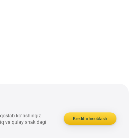
aqqoslab ko‘rishingiz
Kreditni hisoblash
liq va qulay shakldagi