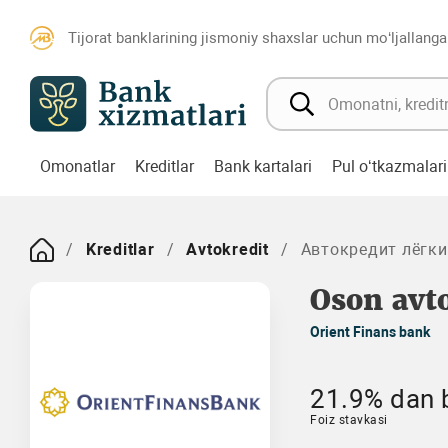
Tijorat banklarining jismoniy shaxslar uchun mo‘ljallanga
Omonatlar
Kreditlar
Bank kartalari
Pul o‘tkazmalari
Kreditlar
Avtokredit
Автокредит лёгк
Oson avt
Orient Finans bank
21.9% dan b
Foiz stavkasi