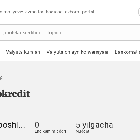
n moliyaviy xizmatlari haqidagi axborot portali
Valyuta kurslari
Valyuta onlayn-konversiyasi
Bankomatl
ий
okredit
oshl...
0
5 yilgacha
Eng kam miqdori
Muddati