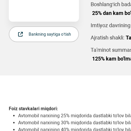
Boshlang‘ich bad
25% dan kam bo
Imtiyoz davrining
Bankning saytiga o‘tish
Ajratish shakli:
Ta
Ta'minot summasi
125% kam bo'lm
Foiz stavkalari miqdori:
Avtomobil narxining 25% miqdorida dastlabki to'lov bilan
Avtomobil narxining 30% miqdorida dastlabki to'lov bila
Avtomobil narxining 40% miqdorida dastlabki to'lov bilan