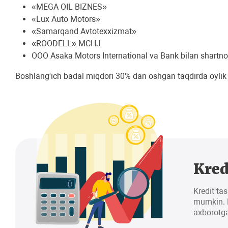
«MEGA OIL BIZNES»
«Lux Auto Motors»
«Samarqand Avtotexxizmat»
«ROODELL» MCHJ
OOO Asaka Motors International va Bank bilan shartn
Boshlang'ich badal miqdori 30% dan oshgan taqdirda oylik 
Kred
Kredit tas
mumkin. K
axborotga