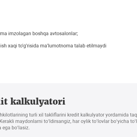
oma imzolagan boshqa avtosalonlar;
ish xaqi to'g'risida ma'lumotnoma talab etilmaydi
it kalkulyatori
hkilotlarining turli xil takliflarini kredit kalkulyator yordamida t
erakli maydonlarni to‘ldirsangiz, har oylik to‘lovlar bo‘yicha to‘
 ega bo‘lasiz.