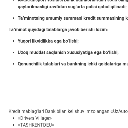
qaytarilmasligi xavfidan sug‘urta polisi qabul qilinadi;
Ta’minotning umumiy summasi kredit summasining kami
Ta’minot quyidagi talablarga javob berishi lozim:
Yuqori likvidlikka ega bo‘lishi;
Uzoq muddat saqlanish xususiyatiga ega bo‘lishi;
Qonunchilik talablari va bankning ichki qoidalariga mu
Kredit mablag'lari Bank bilan kelishuv imzolangan «UzAuto 
«Drivers Village»
«TASHKENTDEU»