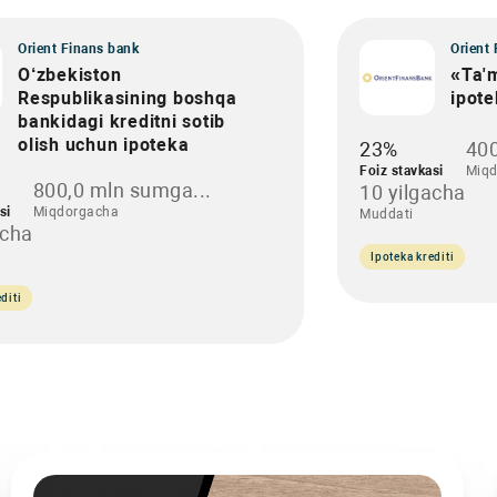
Orient Finans bank
Orient
O‘zbekiston
«Ta'
Respublikasining boshqa
ipote
bankidagi kreditni sotib
olish uchun ipoteka
23%
400
Foiz stavkasi
Miqd
800,0 mln sumga...
10 yilgacha
si
Miqdorgacha
Muddati
acha
Ipoteka krediti
diti