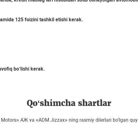
da 125 foizini tashkil etishi kerak.
vofiq bo‘lishi kerak.
Qo‘shimcha shartlar
Motors» АЖ va «ADM Jizzax» ning rasmiy dilerlari bo'lgan quyid