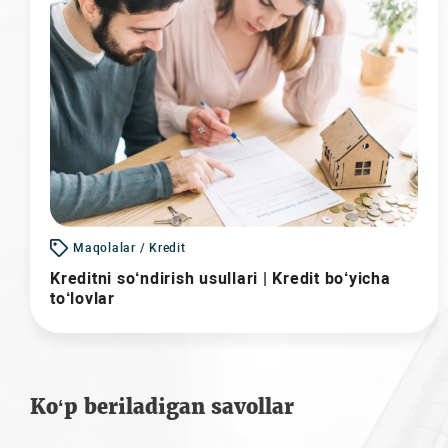
Maqolalar / Kredit
Kreditni so‘ndirish usullari | Kredit bo‘yicha
to‘lovlar
Ko‘p beriladigan savollar