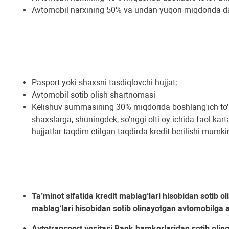
Avtomobil narxining 50% va undan yuqori miqdorida dastl
Pasport yoki shaxsni tasdiqlovchi hujjat;
Avtomobil sotib olish shartnomasi
Kelishuv summasining 30% miqdorida boshlang'ich to'lo
shaxslarga, shuningdek, so'nggi olti oy ichida faol k
hujjatlar taqdim etilgan taqdirda kredit berilishi mumki
Ta’minot sifatida kredit mablag‘lari hisobidan sotib ol
mablag‘lari hisobidan sotib olinayotgan avtomobilga a
Avtotransport vositasi Bank hamkorlaridan sotib oling