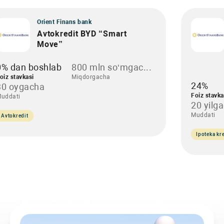
Orient Finans bank
Avtokredit BYD “Smart
Move”
0% dan boshlab
800 mln so‘mgac...
oiz stavkasi
Miqdorgacha
24%
30 oygacha
Foiz stavka
uddati
20 yilg
Muddati
Avtokredit
Ipoteka kre