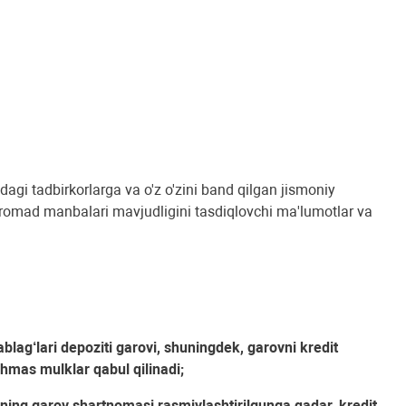
gi tadbirkorlarga va o'z o'zini band qilgan jismoniy
daromad manbalari mavjudligini tasdiqlovchi ma'lumotlar va
ablag‘lari depoziti garovi, shuningdek, garovni kredit
chmas mulklar qabul qilinadi;
lning garov shartnomasi rasmiylashtirilgunga qadar, kredit