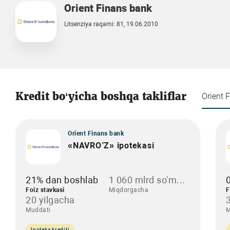
Orient Finans bank
Litsenziya raqami: 81, 19.06.2010
Kredit bo‘yicha boshqa takliflar
Orient 
Orient Finans bank
«NAVRO’Z» ipotekasi
21% dan boshlab
1 060 mlrd so'm...
Foiz stavkasi
Miqdorgacha
F
20 yilgacha
Muddati
M
Ipoteka krediti