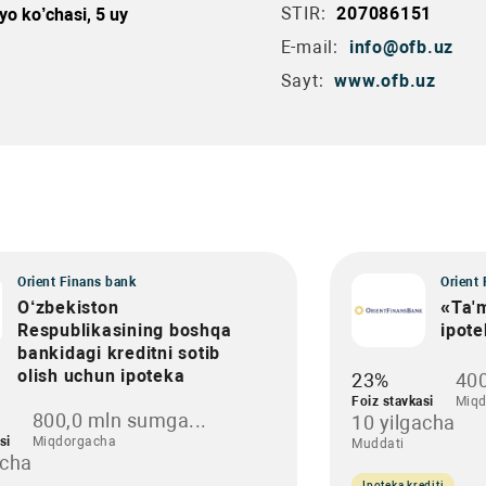
STIR:
207086151
yo ko’chasi, 5 uy
E-mail:
info@ofb.uz
Sayt:
www.ofb.uz
Orient Finans bank
Orient
O‘zbekiston
«Ta'
Respublikasining boshqa
ipote
bankidagi kreditni sotib
olish uchun ipoteka
23%
400
Foiz stavkasi
Miqd
800,0 mln sumga...
10 yilgacha
si
Miqdorgacha
Muddati
acha
Ipoteka krediti