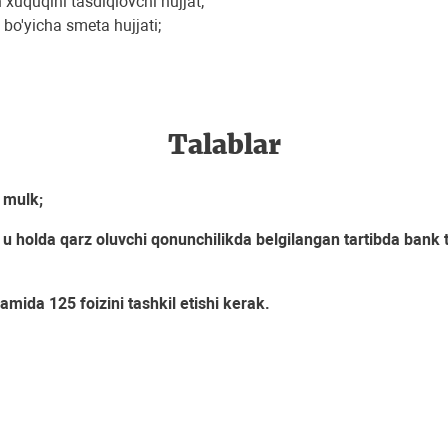
 xuquqini tasdiqlovchi hujjat;
 bo'yicha smeta hujjati;
Talablar
s mulk;
 u holda qarz oluvchi qonunchilikda belgilangan tartibda bank 
da 125 foizini tashkil etishi kerak.