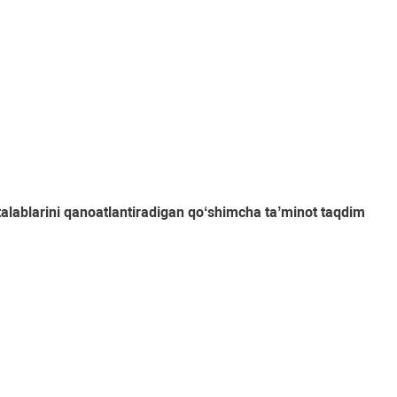
talablarini qanoatlantiradigan qoʻshimcha taʼminot taqdim