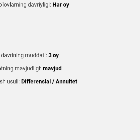
o'lovlarning davriyligi:
Har oy
 davrining muddati:
3 oy
tning mavjudligi:
mavjud
sh usuli:
Differensial / Annuitet