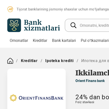
Tijorat banklarining jismoniy shaxslar uchun mo‘ljallanga
Omonatlar
Kreditlar
Bank kartalari
Pul o‘tkazmalari
Kreditlar
Ipoteka krediti
Ипотека для 
Ikkilamc
Orient Finans bank
24% dan bo
Foiz stavkasi