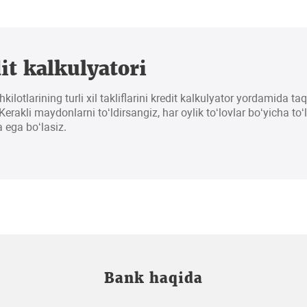
it kalkulyatori
hkilotlarining turli xil takliflarini kredit kalkulyator yordamida t
erakli maydonlarni to‘ldirsangiz, har oylik to‘lovlar bo‘yicha to‘
 ega bo‘lasiz.
Bank haqida