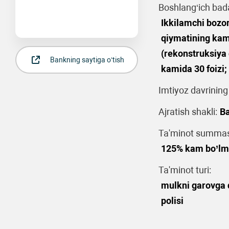
Boshlang‘ich bad
Ikkilamchi bozo
qiymatining kami
(rekonstruksiya 
Bankning saytiga o‘tish
kamida 30 foizi;
Imtiyoz davrining
Ajratish shakli:
Ba
Ta'minot summasi
125% kam bo’lm
Ta'minot turi:
mulkni garovga q
polisi