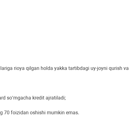
ariga rioya qilgan holda yakka tartibdagi uy-joyni qurish va
ard soʻmgacha kredit ajratiladi;
ing 70 foizidan oshishi mumkin emas.