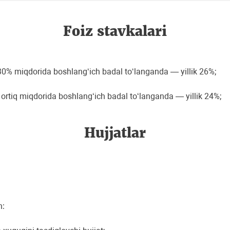
Foiz stavkalari
30% miqdorida boshlangʻich badal toʻlanganda — yillik 26%;
ortiq miqdorida boshlangʻich badal toʻlanganda — yillik 24%;
Hujjatlar
n: