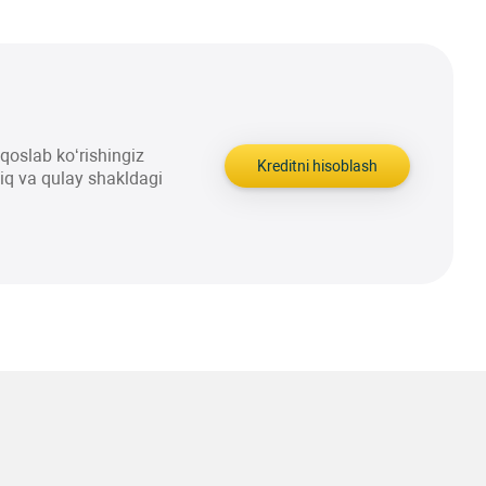
aqqoslab ko‘rishingiz
Kreditni hisoblash
liq va qulay shakldagi