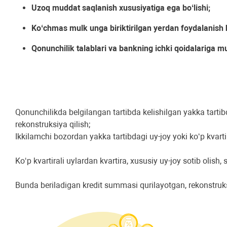
Uzoq muddat saqlanish xususiyatiga ega boʻlishi;
Koʻchmas mulk unga biriktirilgan yerdan foydalanish h
Qonunchilik talablari va bankning ichki qoidalariga m
Qonunchilikda belgilangan tartibda kelishilgan yakka tartib
rekonstruksiya qilish;
Ikkilamchi bozordan yakka tartibdagi uy-joy yoki koʻp kvartir
Koʻp kvartirali uylardan kvartira, xususiy uy-joy sotib olish
Bunda beriladigan kredit summasi qurilayotgan, rekonstruk