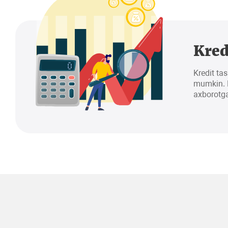
Kred
Kredit tas
mumkin. K
axborotga