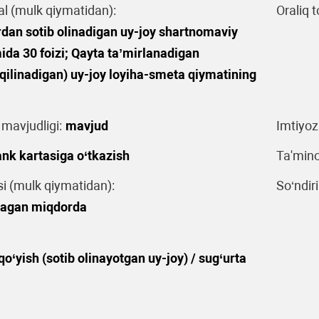
al (mulk qiymatidan):
Oraliq t
rdan sotib olinadigan uy-joy shartnomaviy
da 30 foizi; Qayta taʼmirlanadigan
qilinadigan) uy-joy loyiha-smeta qiymatining
 mavjudligi:
mavjud
Imtiyoz
nk kartasiga o‘tkazish
Ta'mino
 (mulk qiymatidan):
So‘ndiri
agan miqdorda
o‘yish (sotib olinayotgan uy-joy) / sug‘urta