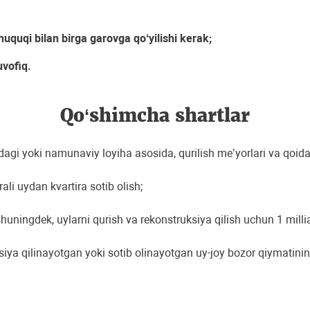
uquqi bilan birga garovga qoʻyilishi kerak;
uvofiq.
Qo‘shimcha shartlar
dagi yoki namunaviy loyiha asosida, qurilish meʼyorlari va qoidal
ali uydan kvartira sotib olish;
, shuningdek, uylarni qurish va rekonstruksiya qilish uchun 1 milli
siya qilinayotgan yoki sotib olinayotgan uy-joy bozor qiymatin