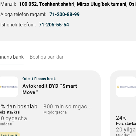
Manzil:
100 052, Toshkent shahri, Mirzo Ulug’bek tumani, Osi
Aloqa telefon raqami:
71-200-88-99
Ishonch telefoni:
71-205-55-54
Finans bank
Boshqa banklar
Orient Finans bank
Avtokredit BYD “Smart
Move”
0% dan boshlab
800 mln so‘mgac...
oiz stavkasi
Miqdorgacha
24%
30 oygacha
Foiz stavka
uddati
20 yilg
Muddati
Avtokredit