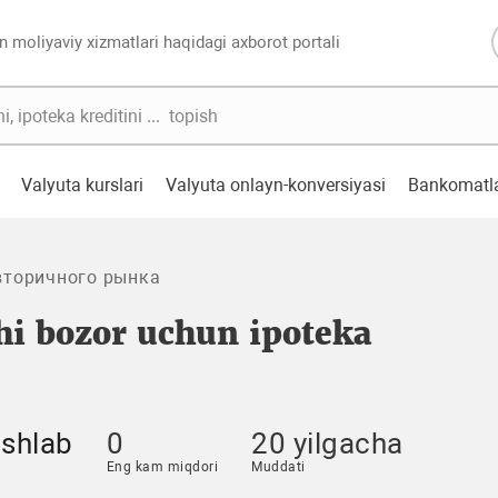
n moliyaviy xizmatlari haqidagi axborot portali
Valyuta kurslari
Valyuta onlayn-konversiyasi
Bankomatl
вторичного рынка
hi bozor uchun ipoteka
shlab
0
20 yilgacha
Eng kam miqdori
Muddati