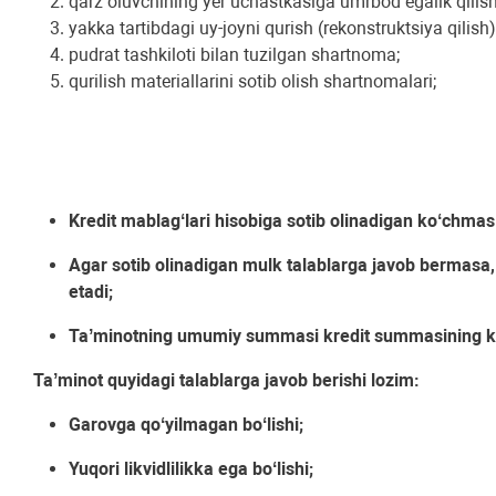
qarz oluvchining yer uchastkasiga umrbod egalik qilish
yakka tartibdagi uy-joyni qurish (rekonstruktsiya qilish)
pudrat tashkiloti bilan tuzilgan shartnoma;
qurilish materiallarini sotib olish shartnomalari;
Kredit mablagʻlari hisobiga sotib olinadigan koʻchma
Agar sotib olinadigan mulk talablarga javob bermasa,
etadi;
Taʼminotning umumiy summasi kredit summasining kami
Taʼminot quyidagi talablarga javob berishi lozim:
Garovga qoʻyilmagan boʻlishi;
Yuqori likvidlilikka ega boʻlishi;