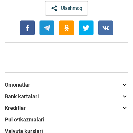
Ulashmoq
Omonatlar
Bank kartalari
Kreditlar
Pul o‘tkazmalari
Valyuta kurslari