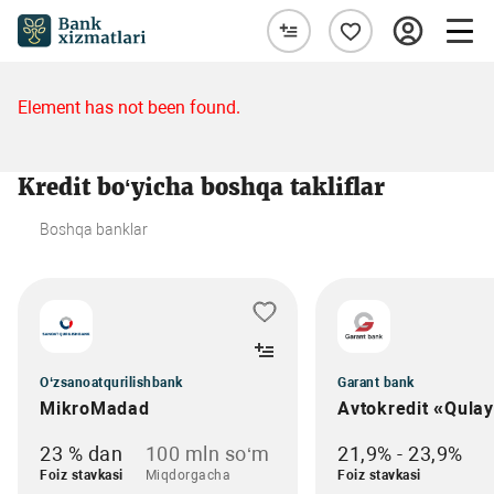
Element has not been found.
Kredit bo‘yicha boshqa takliflar
Boshqa banklar
O‘zsanoatqurilishbank
Garant bank
MikroMadad
Avtokredit «Qula
23 % dan
100 mln so‘m
21,9% - 23,9%
Foiz stavkasi
Miqdorgacha
Foiz stavkasi