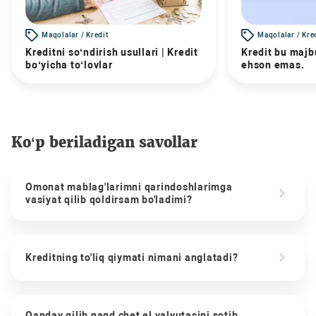
Maqolalar / Kredit
Maqolalar / Kre
Kreditni so‘ndirish usullari | Kredit
Kredit bu majbu
bo‘yicha to‘lovlar
ehson emas.
Ko‘p beriladigan savollar
Omonat mablag'larimni qarindoshlarimga
vasiyat qilib qoldirsam bo'ladimi?
Kreditning to'liq qiymati nimani anglatadi?
Qanday qilib naqd chet el valyutasini sotib