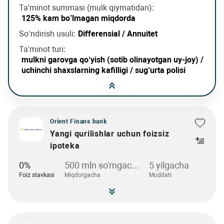
Ta'minot summasi (mulk qiymatidan):
125% kam bo’lmagan miqdorda
So‘ndirish usuli:
Differensial / Annuitet
Ta'minot turi:
mulkni garovga qo‘yish (sotib olinayotgan uy-joy) /
uchinchi shaxslarning kafilligi / sug‘urta polisi
Orient Finans bank
Yangi qurilishlar uchun foizsiz
ipoteka
0%
500 mln so'mgac...
5 yilgacha
Foiz stavkasi
Miqdorgacha
Muddati