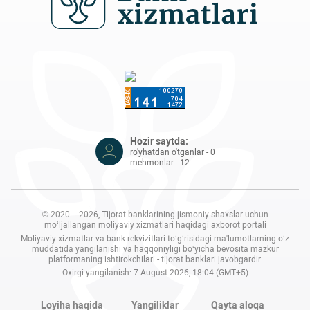
Hozir saytda:
ro'yhatdan o'tganlar - 0
mehmonlar - 12
© 2020 – 2026, Tijorat banklarining jismoniy shaxslar uchun
mo‘ljallangan moliyaviy xizmatlari haqidagi axborot portali
Moliyaviy xizmatlar va bank rekvizitlari to‘g‘risidagi ma'lumotlarning o‘z
muddatida yangilanishi va haqqoniyligi bo‘yicha bevosita mazkur
platformaning ishtirokchilari - tijorat banklari javobgardir.
Oxirgi yangilanish: 7 August 2026, 18:04 (GMT+5)
Loyiha haqida
Yangiliklar
Qayta aloqa