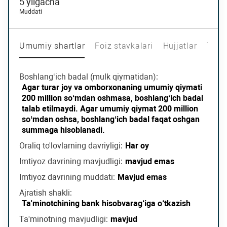
5 yilgacha
Muddati
Umumiy shartlar
Foiz stavkalari
Hujjatlar
Tala
Boshlang‘ich badal (mulk qiymatidan):
Agar turar joy va omborxonaning umumiy qiymati
200 million soʻmdan oshmasa, boshlangʻich badal
talab etilmaydi. Agar umumiy qiymat 200 million
soʻmdan oshsa, boshlangʻich badal faqat oshgan
summaga hisoblanadi.
Oraliq to'lovlarning davriyligi:
Har oy
Imtiyoz davrining mavjudligi:
mavjud emas
Imtiyoz davrining muddati:
Mavjud emas
Ajratish shakli:
Ta'minotchining bank hisobvarag‘iga o‘tkazish
Ta'minotning mavjudligi:
mavjud