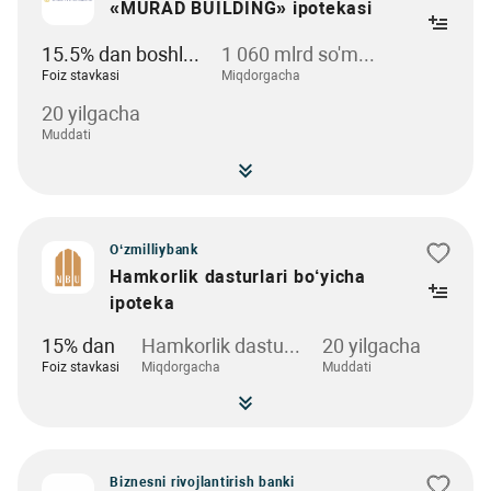
«MURAD BUILDING» ipotekasi
15.5% dan boshl...
1 060 mlrd so'm...
Foiz stavkasi
Miqdorgacha
20 yilgacha
Muddati
O‘zmilliybank
Hamkorlik dasturlari bo‘yicha
ipoteka
15% dan
Hamkorlik dastu...
20 yilgacha
Foiz stavkasi
Miqdorgacha
Muddati
Biznesni rivojlantirish banki