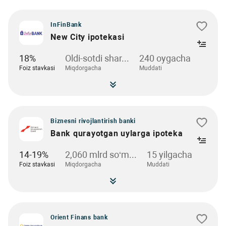
InFinBank
New City ipotekasi
18%
Oldi-sotdi shar...
240 oygacha
Foiz stavkasi
Miqdorgacha
Muddati
Biznesni rivojlantirish banki
Bank qurayotgan uylarga ipoteka
14-19%
2,060 mlrd so‘m...
15 yilgacha
Foiz stavkasi
Miqdorgacha
Muddati
Orient Finans bank