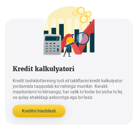
Kredit kalkulyatori
Kredit tashkilotlarining turli xil takliflarini kredit kalkulyator
yordamida taqqoslab ko‘rishingiz mumkin. Kerakli
maydonlarni to‘ldirsangiz, har oylik to‘lovlar bo‘yicha to‘liq
va qulay shakldagi axborotga ega bo‘lasiz.
Kreditni hisoblash