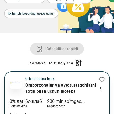
Ikkilamchi bozordagi uy-joy uchun
136 takliflar topildi
Saralash:
foizi bo‘yicha
Orient Finans bank
Omborxonalar va avtoturargohlarni
sotib olish uchun ipoteka
0% дан бошлаб
200 mln so'mgac...
Foiz stavkasi
Miqdorgacha