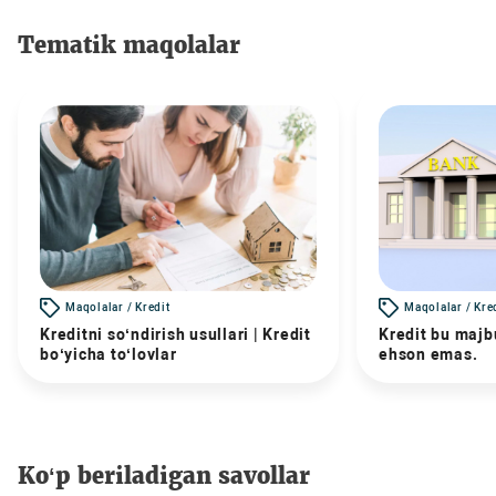
Tematik maqolalar
Maqolalar / Kredit
Maqolalar / Kre
Kreditni so‘ndirish usullari | Kredit
Kredit bu majbu
bo‘yicha to‘lovlar
ehson emas.
Ko‘p beriladigan savollar