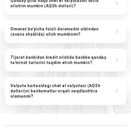
Qanday qilib naqd chet el valyutasini sotib
olishim mumkin (AQSh dollari)?
Omonat bo'yicha foizli daromadni oldindan
(avans shaklida) olish mumkinmi?
Tijorat bankidan kredit olishda bankka qanday
ta'minot turlarini taqdim etish mumkin?
Valyuta kartasidagi chet el valyutasi (AQSh
dollari)ni bankomatlar orqali naqdlashtira
olamanmi?