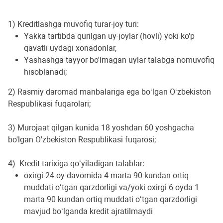
1) Kreditlashga muvofiq turar-joy turi:
Yakka tartibda qurilgan uy-joylar (hovli) yoki ko'p
qavatli uydagi xonadonlar,
Yashashga tayyor bo'lmagan uylar talabga nomuvofiq
hisoblanadi;
2) Rasmiy daromad manbalariga ega bo‘lgan O‘zbekiston
Respublikasi fuqarolari;
3) Murojaat qilgan kunida 18 yoshdan 60 yoshgacha
bo'lgan O'zbekiston Respublikasi fuqarosi;
4) Kredit tarixiga qo‘yiladigan talablar:
oxirgi 24 oy davomida 4 marta 90 kundan ortiq
muddati o‘tgan qarzdorligi va/yoki oxirgi 6 oyda 1
marta 90 kundan ortiq muddati o‘tgan qarzdorligi
mavjud bo‘lganda kredit ajratilmaydi