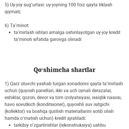
5) Uy-joy sug‘urtasi: uy-joyning 100 foiz qayta tiklash
qiymati;
6) Ta’minot:
ta’mirlash ishlari amalga oshirilayotgan uy-joy kredit
ta’minoti sifatida garovga olinadi
Qo‘shimcha shartlar
1) Qarz oluvchi yashab turgan xonadonni qayta ta’mirlash
uchun (quyosh panellari, ikki va uch oynali derazalar,
eshiklar, qozon, devor va tom izolyatsiyasi, issiqlik nasosi,
havo sovutkich (konditsioner), quyoshli suv isitgichi
(kollektor) va boshqa qurilish materiallarini sotib olish
hamda o‘rnatish uchun) kredit ajratiladi:
tarkibiy o‘zgartirishlar (rekonstruksiya) ushbu