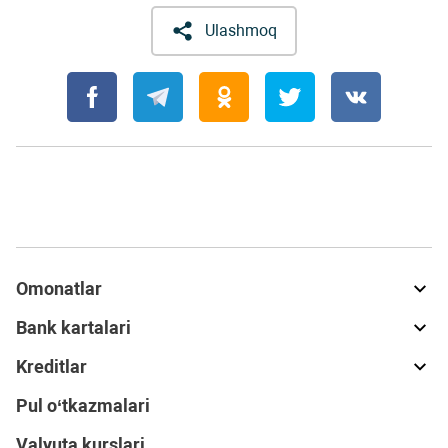
Ulashmoq
Omonatlar
Bank kartalari
Kreditlar
Pul o‘tkazmalari
Valyuta kurslari