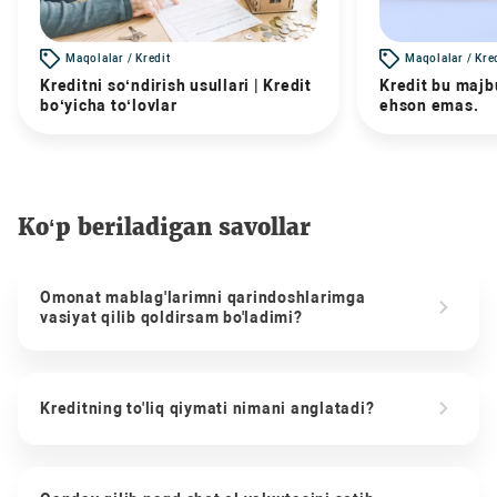
Maqolalar / Kredit
Maqolalar / Kre
Kreditni so‘ndirish usullari | Kredit
Kredit bu majbu
bo‘yicha to‘lovlar
ehson emas.
Ko‘p beriladigan savollar
Omonat mablag'larimni qarindoshlarimga
vasiyat qilib qoldirsam bo'ladimi?
Kreditning to'liq qiymati nimani anglatadi?