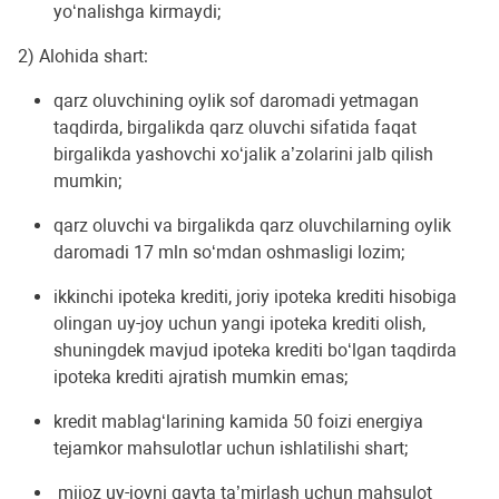
yo‘nalishga kirmaydi;
2) Alohida shart:
qarz oluvchining oylik sof daromadi yetmagan
taqdirda, birgalikda qarz oluvchi sifatida faqat
birgalikda yashovchi xo‘jalik a’zolarini jalb qilish
mumkin;
qarz oluvchi va birgalikda qarz oluvchilarning oylik
daromadi 17 mln so‘mdan oshmasligi lozim;
ikkinchi ipoteka krediti, joriy ipoteka krediti hisobiga
olingan uy-joy uchun yangi ipoteka krediti olish,
shuningdek mavjud ipoteka krediti bo‘lgan taqdirda
ipoteka krediti ajratish mumkin emas;
kredit mablag‘larining kamida 50 foizi energiya
tejamkor mahsulotlar uchun ishlatilishi shart;
mijoz uy-joyni qayta ta’mirlash uchun mahsulot