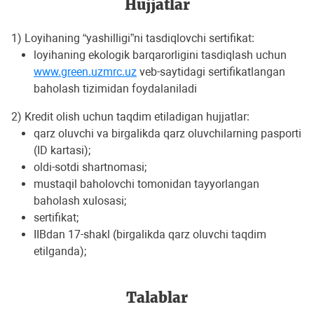
Hujjatlar
1) Loyihaning “yashilligi”ni tasdiqlovchi sertifikat:
loyihaning ekologik barqarorligini tasdiqlash uchun
www.green.uzmrc.uz
veb-saytidagi sertifikatlangan
baholash tizimidan foydalaniladi
2) Kredit olish uchun taqdim etiladigan hujjatlar:
qarz oluvchi va birgalikda qarz oluvchilarning pasporti
(ID kartasi);
oldi-sotdi shartnomasi;
mustaqil baholovchi tomonidan tayyorlangan
baholash xulosasi;
sertifikat;
IIBdan 17-shakl (birgalikda qarz oluvchi taqdim
etilganda);
Talablar