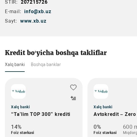
STIR:
207215726
E-mail:
info@xb.uz
Sayt:
www.xb.uz
Kredit bo‘yicha boshqa takliflar
Xalq banki
Boshqa banklar
Xalq banki
Xalq banki
“Ta’lim TOP 300” krediti
Avtokredit – Zero
14%
0%
600 m
Foiz stavkasi
Foiz stavkasi
Miqdor