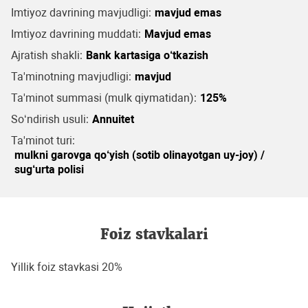
Imtiyoz davrining mavjudligi:
mavjud emas
Imtiyoz davrining muddati:
Mavjud emas
Ajratish shakli:
Bank kartasiga o‘tkazish
Ta'minotning mavjudligi:
mavjud
Ta'minot summasi (mulk qiymatidan):
125%
So‘ndirish usuli:
Annuitet
Ta'minot turi:
mulkni garovga qo‘yish (sotib olinayotgan uy-joy) /
sug‘urta polisi
Foiz stavkalari
Yillik foiz stavkasi 20%