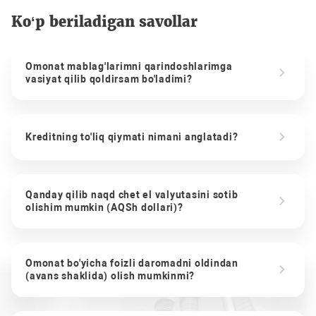
Ko‘p beriladigan savollar
Omonat mablag'larimni qarindoshlarimga
vasiyat qilib qoldirsam bo'ladimi?
Kreditning to'liq qiymati nimani anglatadi?
Qanday qilib naqd chet el valyutasini sotib
olishim mumkin (AQSh dollari)?
Omonat bo'yicha foizli daromadni oldindan
(avans shaklida) olish mumkinmi?