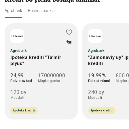
Agrobank
Boshqa banklar
Agrobank
Agrobank
Ipoteka krediti "Ta'mir
"Zamonaviy uy" i
plyus"
krediti
24,99
170000000
19.99%
800 
Foiz stavkasi
Miqdorgacha
Foiz stavkasi
Miqdor
120 oy
240 oy
Muddati
Muddati
Ipoteka krediti
Ipoteka krediti