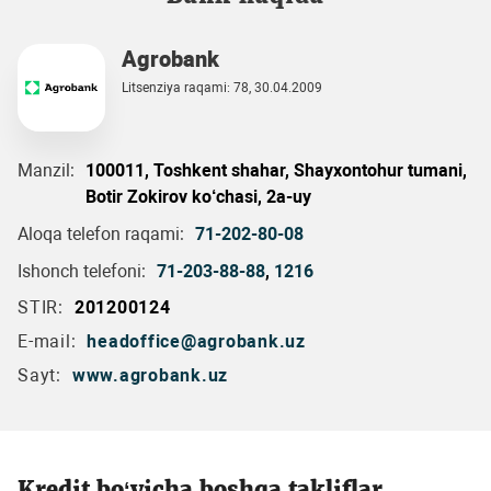
Agrobank
Litsenziya raqami: 78, 30.04.2009
Manzil:
100011, Toshkent shahar, Shayxontohur tumani,
Botir Zokirov ko‘chasi, 2a-uy
Aloqa telefon raqami:
71-202-80-08
Ishonch telefoni:
71-203-88-88
,
1216
STIR:
201200124
E-mail:
headoffice@agrobank.uz
Sayt:
www.agrobank.uz
Kredit bo‘yicha boshqa takliflar