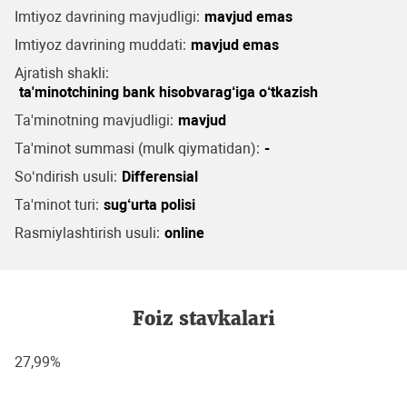
Imtiyoz davrining mavjudligi:
mavjud emas
Imtiyoz davrining muddati:
mavjud emas
Ajratish shakli:
ta'minotchining bank hisobvarag‘iga o‘tkazish
Ta'minotning mavjudligi:
mavjud
Ta'minot summasi (mulk qiymatidan):
-
So‘ndirish usuli:
Differensial
Ta'minot turi:
sug‘urta polisi
Rasmiylashtirish usuli:
online
Foiz stavkalari
27,99%