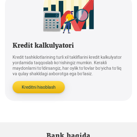
Kredit kalkulyatori
Kredit tashkilotlarining turli xil takliflarini kredit kalkulyator
yordamida taqqoslab ko‘rishingiz mumkin. Kerakli
maydonlarni to‘ldirsangiz, har oylik to‘lovlar bo‘yicha to‘liq
va qulay shakldagi axborotga ega bo‘lasiz.
Kreditni hisoblash
Bank haqida