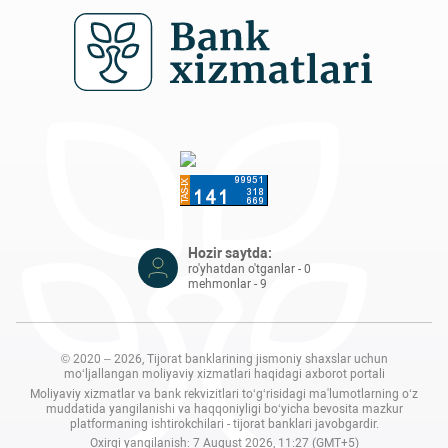
Hozir saytda:
ro'yhatdan o'tganlar - 0
mehmonlar - 9
© 2020 – 2026, Tijorat banklarining jismoniy shaxslar uchun
mo‘ljallangan moliyaviy xizmatlari haqidagi axborot portali
Moliyaviy xizmatlar va bank rekvizitlari to‘g‘risidagi ma'lumotlarning o‘z
muddatida yangilanishi va haqqoniyligi bo‘yicha bevosita mazkur
platformaning ishtirokchilari - tijorat banklari javobgardir.
Oxirgi yangilanish: 7 August 2026, 11:27 (GMT+5)