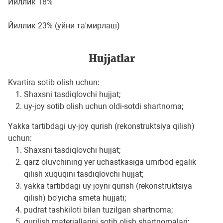
Йиллик 18%
Йиллик 23% (уйни та'мирлаш)
Hujjatlar
Kvartira sotib olish uchun:
Shaxsni tasdiqlovchi hujjat;
uy-joy sotib olish uchun oldi-sotdi shartnoma;
Yakka tartibdagi uy-joy qurish (rekonstruktsiya qilish)
uchun:
Shaxsni tasdiqlovchi hujjat;
qarz oluvchining yer uchastkasiga umrbod egalik
qilish xuquqini tasdiqlovchi hujjat;
yakka tartibdagi uy-joyni qurish (rekonstruktsiya
qilish) bo'yicha smeta hujjati;
pudrat tashkiloti bilan tuzilgan shartnoma;
qurilish materiallarini sotib olish shartnomalari;