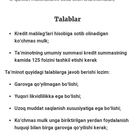
Talablar
Kredit mablagʻlari hisobiga sotib olinadigan
koʻchmas mulk;
Taʼminotning umumiy summasi kredit summasining
kamida 125 foizini tashkil etishi kerak
Taʼminot quyidagi talablarga javob berishi lozim:
Garovga qoʻyilmagan boʻlishi;
Yuqori likvidlilikka ega boʻlishi;
Uzoq muddat saqlanish xususiyatiga ega boʻlishi;
Koʻchmas mulk unga biriktirilgan yerdan foydalanish
huquqi bilan birga garovga qoʻyilishi kerak;