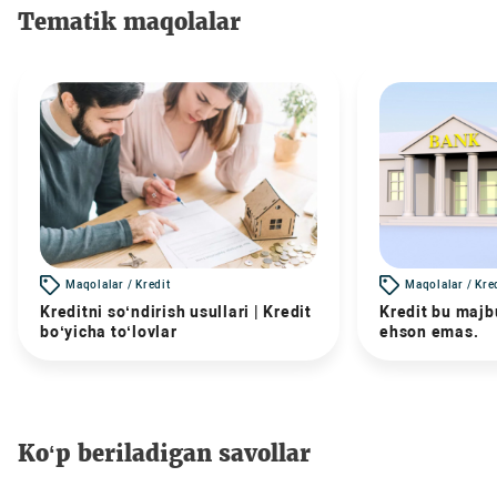
Tematik maqolalar
Maqolalar / Kredit
Maqolalar / Kre
Kreditni so‘ndirish usullari | Kredit
Kredit bu majbu
bo‘yicha to‘lovlar
ehson emas.
Ko‘p beriladigan savollar