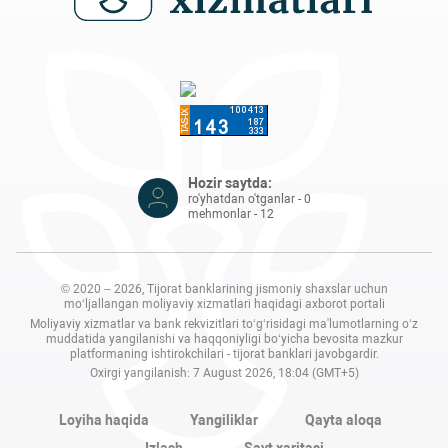
Hozir saytda:
ro'yhatdan o'tganlar - 0
mehmonlar - 12
© 2020 – 2026, Tijorat banklarining jismoniy shaxslar uchun
mo‘ljallangan moliyaviy xizmatlari haqidagi axborot portali
Moliyaviy xizmatlar va bank rekvizitlari to‘g‘risidagi ma'lumotlarning o‘z
muddatida yangilanishi va haqqoniyligi bo‘yicha bevosita mazkur
platformaning ishtirokchilari - tijorat banklari javobgardir.
Oxirgi yangilanish: 7 August 2026, 18:04 (GMT+5)
Loyiha haqida
Yangiliklar
Qayta aloqa