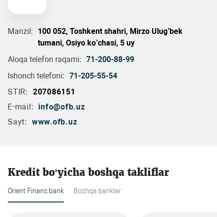
Manzil:
100 052, Toshkent shahri, Mirzo Ulug’bek
tumani, Osiyo ko’chasi, 5 uy
Aloqa telefon raqami:
71-200-88-99
Ishonch telefoni:
71-205-55-54
STIR:
207086151
E-mail:
info@ofb.uz
Sayt:
www.ofb.uz
Kredit bo‘yicha boshqa takliflar
Orient Finans bank
Boshqa banklar