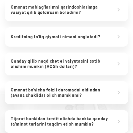
Omonat mablag'larimni qarindoshlarimga
vasiyat qilib qoldirsam bo'ladimi?
Kreditning to'liq qiymati nimani anglatadi?
Qanday qilib naqd chet el valyutasini sotib
olishim mumkin (AQSh dollari)?
Omonat bo'yicha foizli daromadni oldindan
(avans shaklida) olish mumkinmi?
Tijorat bankidan kredit olishda bankka qanday
ta'minot turlarini taqdim etish mumkin?