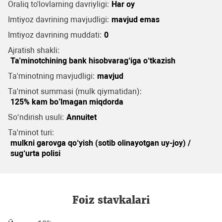
Oraliq to'lovlarning davriyligi:
Har oy
Imtiyoz davrining mavjudligi:
mavjud emas
Imtiyoz davrining muddati:
0
Ajratish shakli:
Ta'minotchining bank hisobvarag‘iga o‘tkazish
Ta'minotning mavjudligi:
mavjud
Ta'minot summasi (mulk qiymatidan):
125% kam bo’lmagan miqdorda
So‘ndirish usuli:
Annuitet
Ta'minot turi:
mulkni garovga qo‘yish (sotib olinayotgan uy-joy) /
sug‘urta polisi
Foiz stavkalari