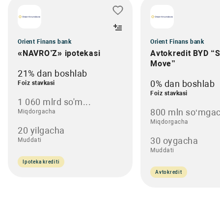
Orient Finans bank
Orient Finans bank
«NAVRO’Z» ipotekasi
Avtokredit BYD “
Move”
21% dan boshlab
0% dan boshlab
Foiz stavkasi
Foiz stavkasi
1 060 mlrd so'm...
800 mln so‘mgac
Miqdorgacha
Miqdorgacha
20 yilgacha
30 oygacha
Muddati
Muddati
Ipoteka krediti
Avtokredit