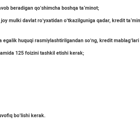
 javob beradigan qo‘shimcha boshqa ta’minot;
joy mulki davlat ro‘yxatidan o‘tkazilguniga qadar, kredit ta’min
egalik huquqi rasmiylashtirilgandan so‘ng, kredit mablag‘lari
da 125 foizini tashkil etishi kerak;
vofiq bo‘lishi kerak.