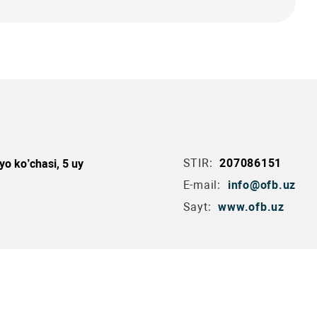
STIR:
207086151
yo ko’chasi, 5 uy
E-mail:
info@ofb.uz
Sayt:
www.ofb.uz