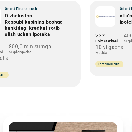
Orient Finans bank
Orient
O‘zbekiston
«Ta'
Respublikasining boshqa
ipote
bankidagi kreditni sotib
olish uchun ipoteka
23%
400
Foiz stavkasi
Miqd
800,0 mln sumga...
10 yilgacha
si
Miqdorgacha
Muddati
acha
Ipoteka krediti
diti