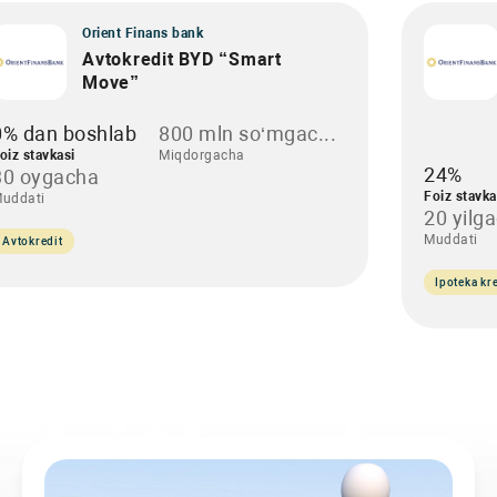
Orient Finans bank
Avtokredit BYD “Smart
Move”
0% dan boshlab
800 mln so‘mgac...
oiz stavkasi
Miqdorgacha
24%
30 oygacha
Foiz stavka
uddati
20 yilg
Muddati
Avtokredit
Ipoteka kre