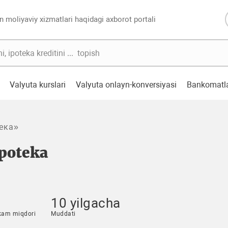
n moliyaviy xizmatlari haqidagi axborot portali
Valyuta kurslari
Valyuta onlayn-konversiyasi
Bankomatl
ека»
poteka
10 yilgacha
kam miqdori
Muddati