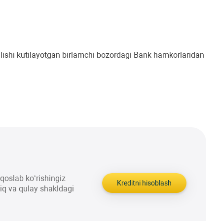
rilishi kutilayotgan birlamchi bozordagi Bank hamkorlaridan
aqqoslab ko‘rishingiz
Kreditni hisoblash
liq va qulay shakldagi