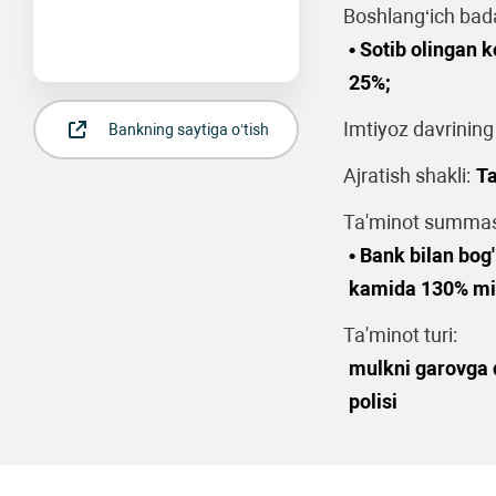
Boshlang‘ich bad
• Sotib olingan
25%;
Imtiyoz davrining
Bankning saytiga o‘tish
Ajratish shakli:
Ta
Ta'minot summasi
• Bank bilan bog
kamida 130% mi
Ta'minot turi:
mulkni garovga q
polisi