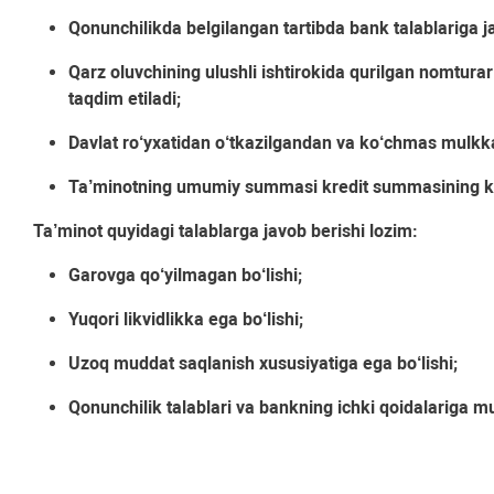
Qonunchilikda belgilangan tartibda bank talablariga
Qarz oluvchining ulushli ishtirokida qurilgan nomturar 
taqdim etiladi;
Davlat ro‘yxatidan o‘tkazilgandan va ko‘chmas mulkka 
Ta’minotning umumiy summasi kredit summasining kami
Ta’minot quyidagi talablarga javob berishi lozim:
Garovga qo‘yilmagan bo‘lishi;
Yuqori likvidlikka ega bo‘lishi;
Uzoq muddat saqlanish xususiyatiga ega bo‘lishi;
Qonunchilik talablari va bankning ichki qoidalariga mu