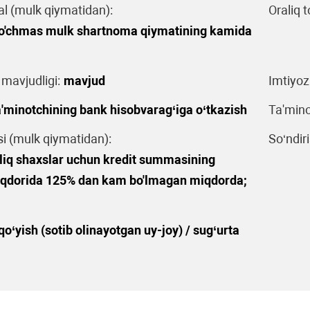
al (mulk qiymatidan):
Oraliq t
 ko'chmas mulk shartnoma qiymatining kamida
 mavjudligi:
mavjud
Imtiyoz
'minotchining bank hisobvarag‘iga o‘tkazish
Ta'mino
 (mulk qiymatidan):
So‘ndiri
'liq shaxslar uchun kredit summasining
qdorida 125% dan kam bo'lmagan miqdorda;
o‘yish (sotib olinayotgan uy-joy) / sug‘urta