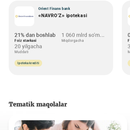
Orient Finans bank
«NAVRO’Z» ipotekasi
21% dan boshlab
1 060 mlrd so'm...
Foiz stavkasi
Miqdorgacha
F
20 yilgacha
Muddati
M
Ipoteka krediti
Tematik maqolalar