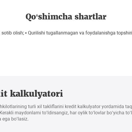
Qo‘shimcha shartlar
 sotib olish; • Qurilishi tugallanmagan va foydalanishga topshi
it kalkulyatori
hkilotlarining turli xil takliflarini kredit kalkulyator yordamida t
erakli maydonlarni to‘ldirsangiz, har oylik to‘lovlar bo‘yicha to‘
 ega bo‘lasiz.