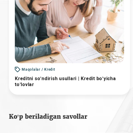
Maqolalar / Kredit
Kreditni so‘ndirish usullari | Kredit bo‘yicha
to‘lovlar
Ko‘p beriladigan savollar