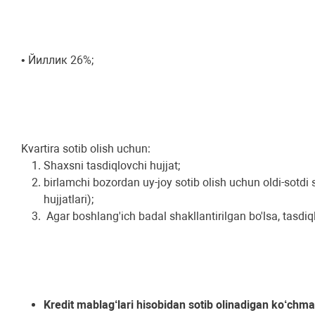
• Йиллик 26%;
Kvartira sotib olish uchun:
Shaxsni tasdiqlovchi hujjat;
birlamchi bozordan uy-joy sotib olish uchun oldi-sotdi
hujjatlari);
Agar boshlang'ich badal shakllantirilgan bo'lsa, tasdiql
Kredit mablag‘lari hisobidan sotib olinadigan ko‘chm