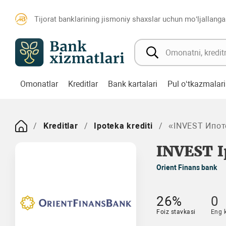
Tijorat banklarining jismoniy shaxslar uchun mo‘ljallanga
Omonatlar
Kreditlar
Bank kartalari
Pul o‘tkazmalari
Kreditlar
Ipoteka krediti
«INVEST Ипот
INVEST I
Orient Finans bank
26%
0
Foiz stavkasi
Eng 