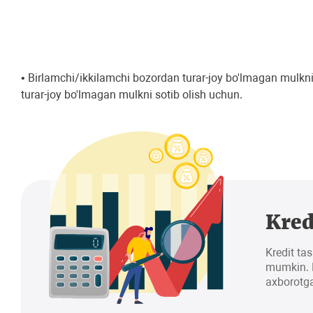
• Birlamchi/ikkilamchi bozordan turar-joy bo'lmagan mulkni
turar-joy bo'lmagan mulkni sotib olish uchun.
Kred
Kredit tas
mumkin. K
axborotga