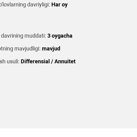
o'lovlarning davriyligi:
Har oy
 davrining muddati:
3 oygacha
tning mavjudligi:
mavjud
sh usuli:
Differensial / Annuitet