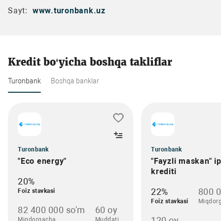
Sayt:
www.turonbank.uz
Kredit bo‘yicha boshqa takliflar
Turonbank
Boshqa banklar
Turonbank
Turonbank
"Eco energy"
"Fayzli maskan" i
krediti
20%
22%
800 
Foiz stavkasi
Foiz stavkasi
Miqdor
82 400 000 so'm
60 oy
120 oy
Miqdorgacha
Muddati