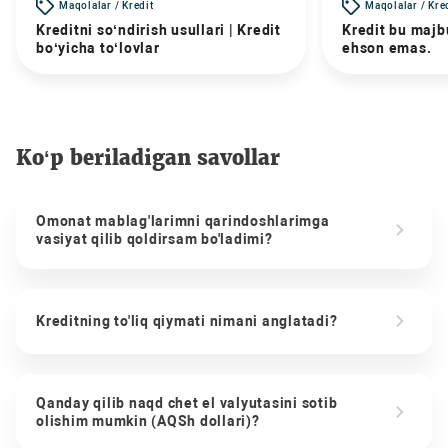
Maqolalar / Kredit
Maqolalar / Kre
Kreditni so‘ndirish usullari | Kredit
Kredit bu majbu
bo‘yicha to‘lovlar
ehson emas.
Ko‘p beriladigan savollar
Omonat mablag'larimni qarindoshlarimga
vasiyat qilib qoldirsam bo'ladimi?
Kreditning to'liq qiymati nimani anglatadi?
Qanday qilib naqd chet el valyutasini sotib
olishim mumkin (AQSh dollari)?