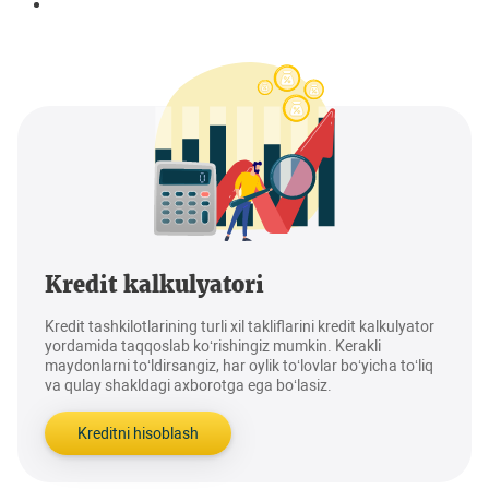
Kredit kalkulyatori
Kredit tashkilotlarining turli xil takliflarini kredit kalkulyator
yordamida taqqoslab ko‘rishingiz mumkin. Kerakli
maydonlarni to‘ldirsangiz, har oylik to‘lovlar bo‘yicha to‘liq
va qulay shakldagi axborotga ega bo‘lasiz.
Kreditni hisoblash