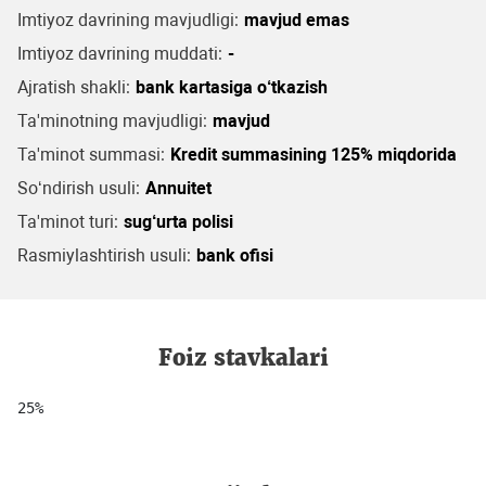
Imtiyoz davrining mavjudligi:
mavjud emas
Imtiyoz davrining muddati:
-
Ajratish shakli:
bank kartasiga o‘tkazish
Ta'minotning mavjudligi:
mavjud
Ta'minot summasi:
Kredit summasining 125% miqdorida
So‘ndirish usuli:
Annuitet
Ta'minot turi:
sug‘urta polisi
Rasmiylashtirish usuli:
bank ofisi
Foiz stavkalari
25%