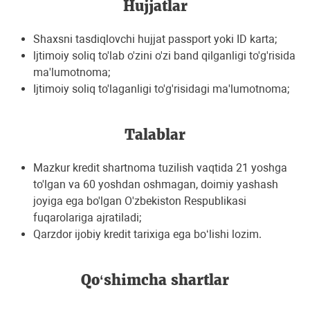
Hujjatlar
Shaxsni tasdiqlovchi hujjat passport yoki ID karta;
ljtimoiy soliq to'lab o'zini o'zi band qilganligi to'g'risida
ma'lumotnoma;
Ijtimoiy soliq to'laganligi to'g'risidagi ma'lumotnoma;
Talablar
Mazkur kredit shartnoma tuzilish vaqtida 21 yoshga
to'lgan va 60 yoshdan oshmagan, doimiy yashash
joyiga ega bo'lgan O'zbekiston Respublikasi
fuqarolariga ajratiladi;
Qarzdor ijobiy kredit tarixiga ega bo‘lishi lozim.
Qo‘shimcha shartlar