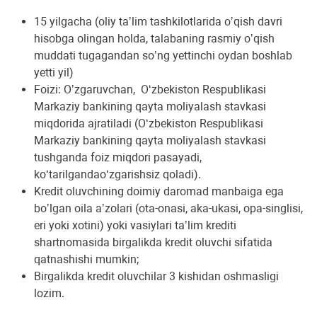
15 yilgacha (oliy taʼlim tashkilotlarida oʼqish davri
hisobga olingan holda, talabaning rasmiy oʼqish
muddati tugagandan soʼng yettinchi oydan boshlab
yetti yil)
Foizi: Oʼzgaruvchan, O‘zbekiston Respublikasi
Markaziy bankining qayta moliyalash stavkasi
miqdorida ajratiladi (O‘zbekiston Respublikasi
Markaziy bankining qayta moliyalash stavkasi
tushganda foiz miqdori pasayadi,
ko‘tarilgandao‘zgarishsiz qoladi).
Kredit oluvchining doimiy daromad manbaiga ega
boʼlgan oila aʼzolari (ota-onasi, aka-ukasi, opa-singlisi,
eri yoki xotini) yoki vasiylari taʼlim krediti
shartnomasida birgalikda kredit oluvchi sifatida
qatnashishi mumkin;
Birgalikda kredit oluvchilar 3 kishidan oshmasligi
lozim.