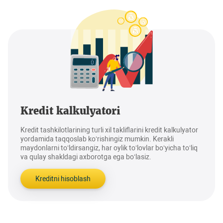
Kredit kalkulyatori
Kredit tashkilotlarining turli xil takliflarini kredit kalkulyator
yordamida taqqoslab ko‘rishingiz mumkin. Kerakli
maydonlarni to‘ldirsangiz, har oylik to‘lovlar bo‘yicha to‘liq
va qulay shakldagi axborotga ega bo‘lasiz.
Kreditni hisoblash