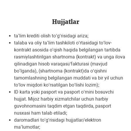
Hujjatlar
taʼlim krediti olish to‘g‘risidagi ariza;
talaba va oliy taʼlim tashkiloti o‘rtasidagi to‘lov-
kontrakt asosida o‘qish haqida belgilangan tartibda
rasmiylashtirilgan shartnoma (kontrakt) va unga ilova
qilinadigan hisob varaqasi/fakturasi (mavjud
boʼlganda), (shartnoma (kontrakt)da o‘qishni
tamomlashning belgilangan muddati va bir yil uchun
to‘lov miqdori ko‘rsatilgan bo‘lishi lozim);
ID karta yoki pasport va pasport o‘rnini bosuvchi
hujjat. Mijoz harbiy xizmatchilar uchun harbiy
guvohnomasini taqdim etgan taqdirda, pasport
nusxasi ham talab etiladi;
daromadlari to‘g‘risidagi hujjatlar/elektron
maʼlumotlar;