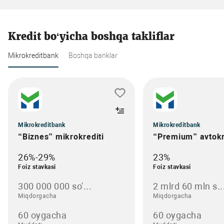
Kredit bo‘yicha boshqa takliflar
Mikrokreditbank
Boshqa banklar
Mikrokreditbank
Mikrokreditbank
“Biznes” mikrokrediti
“Premium” avtokr
26%-29%
23%
Foiz stavkasi
Foiz stavkasi
300 000 000 so'...
2 mlrd 60 mln s..
Miqdorgacha
Miqdorgacha
60 oygacha
60 oygacha