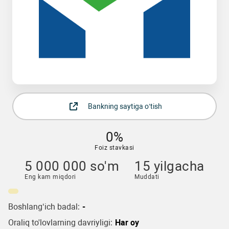
Bankning saytiga o‘tish
0%
Foiz stavkasi
5 000 000 so'm
15 yilgacha
Eng kam miqdori
Muddati
Boshlang‘ich badal:
-
Oraliq to'lovlarning davriyligi:
Har oy