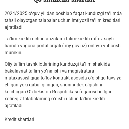
2024/2025 oʻquv yilidan boshlab faqat kunduzgi taʼlimda
tahsil olayotgan talabalar uchun imtiyozli taʼlim kreditlari
ajratiladi.
Ta’lim krediti uchun arizalarni talim-krediti.mf.uz sayti
hamda yagona portal orqali ( my.gov.uz) onlayn yuborish
mumkin.
Oliy taʼlim tashkilotlarining kunduzgi taʼlim shaklida
bakalavriat taʼlim yoʼnalishi va magistratura
mutaxassisligiga toʼlov-kontrakt asosida oʼqishga tavsiya
etilgan yoki qabul qilingan, shuningdek oʼqishini
koʼchirgan Oʼzbekiston Respublikasi fuqarosi boʼlgan
xotin-qiz talabalarning oʼqishi uchun taʼlim krediti
ajratiladi.
Kredit shartlari