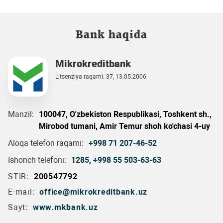
Bank haqida
Mikrokreditbank
Litsenziya raqami: 37, 13.05.2006
Manzil:
100047, O'zbekiston Respublikasi, Toshkent sh.,
Mirobod tumani, Amir Temur shoh ko'chasi 4-uy
Aloqa telefon raqami:
+998 71 207-46-52
Ishonch telefoni:
1285
,
+998 55 503-63-63
STIR:
200547792
E-mail:
office@mikrokreditbank.uz
Sayt:
www.mkbank.uz