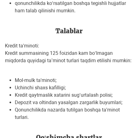
qonunchilikda ko‘rsatilgan boshqa tegishli hujjatlar
ham talab qilinishi mumkin.
Talablar
Kredit ta'minoti:
Kredit summasining 125 foizidan kam bo‘lmagan
miqdorda quyidagi ta’minot turlari taqdim etilishi mumkin:
Mol-mulk ta'minoti;
Uchinchi shaxs kafilligi;
Kredit qaytmaslik xatarini sug‘urtalash polisi;
Depozit va oltindan yasalgan zargarlik buyumlari;
Qonunchilikda nazarda tutilgan boshqa ta'minot
turlari.
Qo‘shimcha shartlar