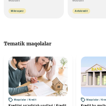
Muddati
Muddati
Mikroqarz
Avtokredit
Tematik maqolalar
Maqolalar / Kredit
Maqolalar / Kre
Kreditni so‘ndirish usullari | Kredit
Kredit bu majbu