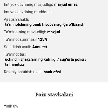
Imtiyoz davrining mavjudligi:
mavjud emas
Imtiyoz davrining muddati:
-
Ajratish shakli:
ta'minotchining bank hisobvarag‘iga o‘tkazish
Ta'minotning mavjudligi:
mavjud
Ta'minot summasi:
125%
So‘ndirish usuli:
Annuitet
Ta'minot turi:
uchinchi shaxslarning kafilligi / sug‘urta polisi /
ta’minotsiz
Rasmiylashtirish usuli:
bank ofisi
Foiz stavkalari
Yillik 0%