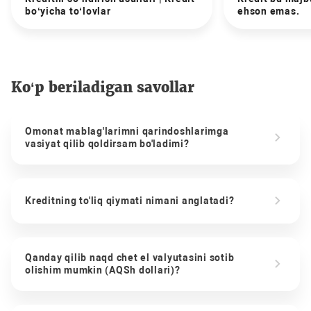
bo‘yicha to‘lovlar
ehson emas.
Ko‘p beriladigan savollar
Omonat mablag'larimni qarindoshlarimga
vasiyat qilib qoldirsam bo'ladimi?
Kreditning to'liq qiymati nimani anglatadi?
Qanday qilib naqd chet el valyutasini sotib
olishim mumkin (AQSh dollari)?